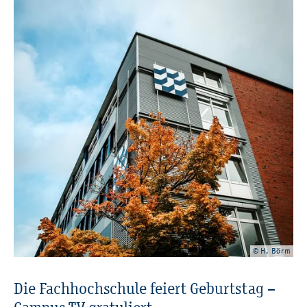
© H. Börm
Die Fach­hoch­schu­le fei­ert Ge­burts­tag –