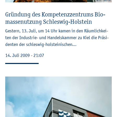
Grün­dung des Kom­pe­tenz­zen­trums Bio­
mas­sen­ut­zung Schles­wig-Hol­stein
Ges­tern, 13. Juli, um 14 Uhr kamen in den Räum­lich­kei­
ten der In­dus­trie- und Han­dels­kam­mer zu Kiel die Prä­si­
den­ten der schles­wig-hol­stei­ni­schen…
14. Juli 2009 - 21:07