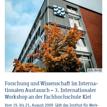
© H. Börm
For­schung und Wis­sen­schaft im In­ter­na­
tio­na­len Aus­tausch – 3. In­ter­na­tio­na­ler
Work­shop an der Fach­hoch­schu­le Kiel
Vom 19. bis 21. Au­gust 2009 lädt das In­sti­tut für Werk­