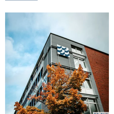
© H. Börm