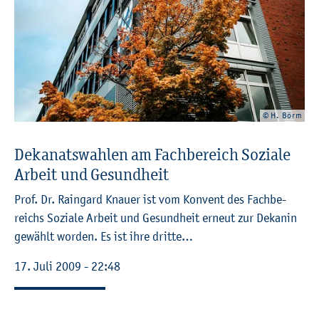
© H. Börm
De­ka­nats­wah­len am Fach­be­reich So­zia­le
Ar­beit und Ge­sund­heit
Prof. Dr. Rain­gard Knau­er ist vom Kon­vent des Fach­be­
reichs So­zia­le Ar­beit und Ge­sund­heit er­neut zur De­ka­nin
ge­wählt wor­den. Es ist ihre drit­te…
17. Juli 2009 - 22:48