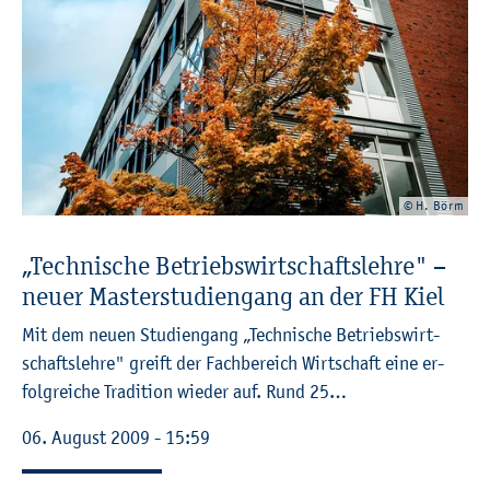
© H. Börm
„Tech­ni­sche Be­triebs­wirt­schafts­leh­re" –
neuer Mas­ter­stu­di­en­gang an der FH Kiel
Mit dem neuen Stu­di­en­gang „Tech­ni­sche Be­triebs­wirt­
schafts­leh­re" greift der Fach­be­reich Wirt­schaft eine er­
folg­rei­che Tra­di­ti­on wie­der auf. Rund 25…
06. Au­gust 2009 - 15:59