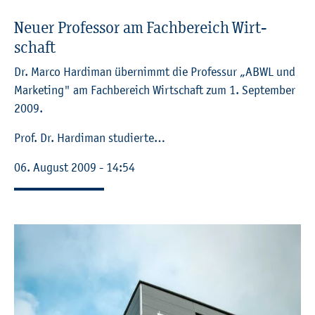
Neuer Pro­fes­sor am Fach­be­reich Wirt­
schaft
Dr. Marco Har­di­man über­nimmt die Pro­fes­sur „ABWL und
Mar­ke­ting" am Fach­be­reich Wirt­schaft zum 1. Sep­tem­ber
2009.
Prof. Dr. Har­di­man stu­dier­te…
06. Au­gust 2009 - 14:54