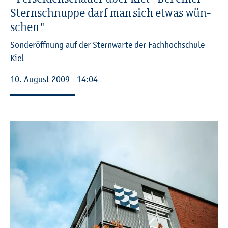
Stern­schnup­pe darf man sich etwas wün­
schen"
Son­der­öff­nung auf der Stern­war­te der Fach­hoch­schu­le
Kiel
10. Au­gust 2009 - 14:04