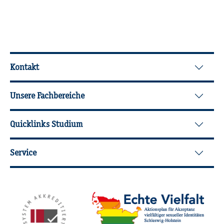
Wei­ter­füh­ren­de In­for­ma­tio­nen
Kontakt
Unsere Fachbereiche
Quicklinks Studium
Service
Mit­glied­schaf­ten, Aus­zeich­nun­gen,