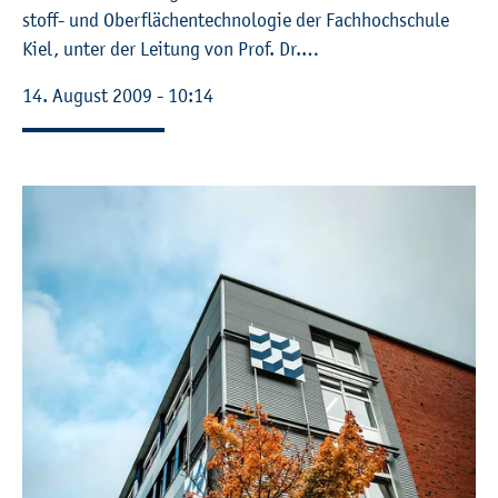
stoff- und Ober­flä­chen­tech­no­lo­gie der Fach­hoch­schu­le
Kiel, unter der Lei­tung von Prof. Dr.…
14. Au­gust 2009 - 10:14