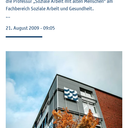
die Pro­fes­sur „So­zia­le Ar­beit mit alten Men­schen“ am
Fach­be­reich So­zia­le Ar­beit und Ge­sund­heit.
…
21. Au­gust 2009 - 09:05