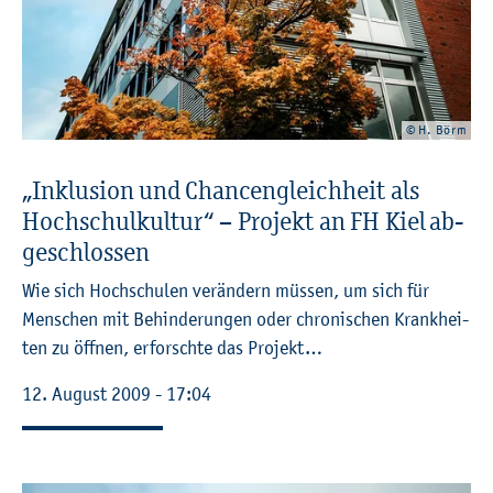
© H. Börm
„In­klu­si­on und Chan­cen­gleich­heit als
Hoch­schul­kul­tur“ – Pro­jekt an FH Kiel ab­
ge­schlos­sen
Wie sich Hoch­schu­len ver­än­dern müs­sen, um sich für
Men­schen mit Be­hin­de­run­gen oder chro­ni­schen Krank­hei­
ten zu öff­nen, er­forsch­te das Pro­jekt…
12. Au­gust 2009 - 17:04