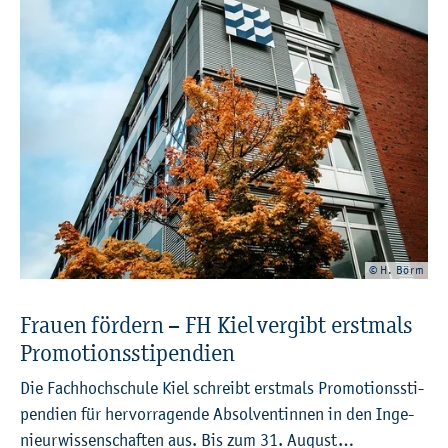
© H. Börm
Frau­en för­dern – FH Kiel ver­gibt erst­mals
Pro­mo­ti­ons­sti­pen­di­en
Die Fach­hoch­schu­le Kiel schreibt erst­mals Pro­mo­ti­ons­sti­
pen­di­en für her­vor­ra­gen­de Ab­sol­ven­tin­nen in den In­ge­
nieur­wis­sen­schaf­ten aus. Bis zum 31. Au­gust…