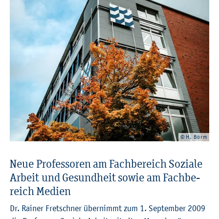
© H. Börm
Neue Pro­fes­so­ren am Fach­be­reich So­zia­le
Ar­beit und Ge­sund­heit sowie am Fach­be­
reich Me­di­en
Dr. Rai­ner Fret­sch­ner
über­nimmt zum 1. Sep­tem­ber 2009