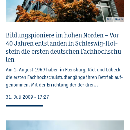
© H. Börm
Bil­dungs­pio­nie­re im hohen Nor­den – Vor
40 Jah­ren ent­stan­den in Schles­wig-Hol­
stein die ers­ten deut­schen Fach­hoch­schu­
len
Am 1. Au­gust 1969 haben in Flens­burg, Kiel und Lü­beck
die ers­ten Fach­hoch­schul­stu­di­en­gän­ge ihren Be­trieb auf­
ge­nom­men. Mit der Er­rich­tung der der drei…
31. Juli 2009 - 17:27