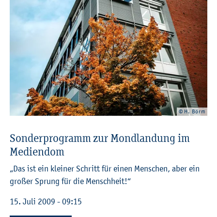
© H. Börm
Son­der­pro­gramm zur Mond­lan­dung im
Me­di­en­dom
„Das ist ein klei­ner Schritt für einen Men­schen, aber ein
gro­ßer Sprung für die Mensch­heit!“
15. Juli 2009 - 09:15