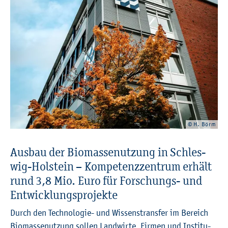
© H. Börm
Aus­bau der Bio­mas­sen­ut­zung in Schles­
wig-Hol­stein – Kom­pe­tenz­zen­trum er­hält
rund 3,8 Mio. Euro für For­schungs- und
Ent­wick­lungs­pro­jek­te
Durch den Tech­no­lo­gie- und Wis­sens­trans­fer im Be­reich
Bio­mas­sen­ut­zung sol­len Land­wir­te, Fir­men und In­sti­tu­