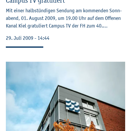
Cam­pus TV gra­tu­liert
Mit einer halb­stün­di­gen Sen­dung am kom­men­den Sonn­
abend, 01. Au­gust 2009, um 19.00 Uhr auf dem Of­fe­nen
Kanal Kiel gra­tu­liert Cam­pus TV der FH zum 40.…
29. Juli 2009 - 14:44