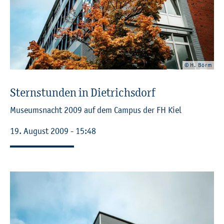
© H. Börm
Stern­stun­den in Diet­richs­dorf
Mu­se­ums­nacht 2009 auf dem Cam­pus der FH Kiel
19. Au­gust 2009 - 15:48