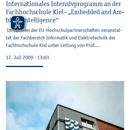
In­ter­na­tio­na­les In­ten­siv­pro­gramm an der
Fach­hoch­schu­le Kiel - „Em­bed­ded and Am­
bi­ent In­tel­li­gence“
Im Rah­men der EU-Hoch­schul­part­ner­schaf­ten ver­an­stal­
tet der Fach­be­reich In­for­ma­tik und Elek­tro­tech­nik der
Fach­hoch­schu­le Kiel unter Lei­tung von Prof.…
17. Juli 2009 - 13:03