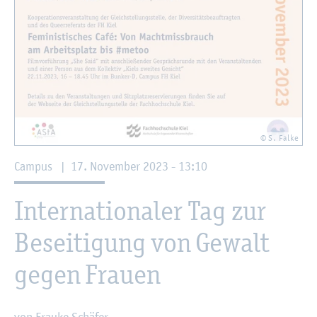
© S. Falke
Cam­pus
|
17. No­vem­ber 2023 - 13:10
In­ter­na­tio­na­ler Tag zur
Be­sei­ti­gung von Ge­walt
gegen Frau­en
von Frau­ke Schä­fer