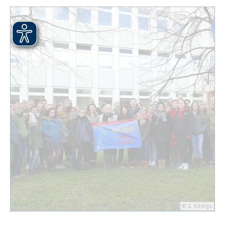
© J. Kö­nigs