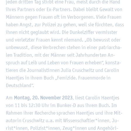
jeden drit­ten Tag stirbt eine Frau, meist durch die Hand
ihres Part­ners oder Ex-Part­ners. Dabei bleibt Ge­walt von
Män­nern gegen Frau­en oft im Ver­bor­ge­nen. Viele Frau­en
haben Angst, zur Po­li­zei zu gehen, weil sie fürch­ten, dass
ihnen nicht ge­glaubt wird. Die Dun­kel­zif­fer ver­miss­ter
und ver­letz­ter Frau­en kennt nie­mand. „Ob be­wusst oder
un­be­wusst, diese Ver­bre­chen ste­hen in einer pa­tri­ar­cha­
len Tra­di­ti­on, mit der Män­ner seit Jahr­hun­der­ten An­
spruch auf Leib und Leben von Frau­en er­he­ben“, kon­sta­
tie­ren die Jour­na­lis­tin­nen Julia Cru­sch­witz und Ca­ro­lin
Haent­jes in ihrem Buch „Fe­mi­zi­de. Frau­en­mor­de in
Deutsch­land“.
Am
Mon­tag, 20. No­vem­ber 2023
, liest Ca­ro­lin Haent­jes
von 11 bis 12:30 Uhr im Bun­ker-D aus ihrem Buch. Im
Rah­men ihrer Re­cher­che spra­chen Haent­jes und ihre Mit­
au­to­rin Cru­sch­witz u.a. mit Wis­sen­schaft­ler*innen, Ju­
rist*innen, Po­li­zist*innen, Zeug*innen und An­ge­hö­ri­