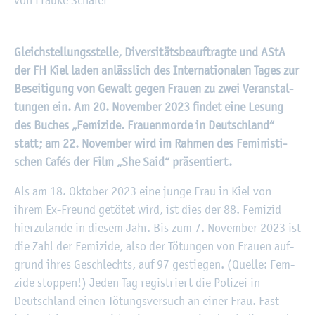
©
Fach­hoch­schu­le Kiel
Gleich­stel­lungs­stel­le, Di­ver­si­täts­be­auf­trag­te und AStA
der FH Kiel laden an­läss­lich des In­ter­na­tio­na­len Tages zur
Be­sei­ti­gung von Ge­walt gegen Frau­en zu zwei Ver­an­stal­
tun­gen ein. Am 20. No­vem­ber 2023 fin­det eine Le­sung
des Bu­ches „Fe­mi­zi­de. Frau­en­mor­de in Deutsch­land“
statt; am 22. No­vem­ber wird im Rah­men des Fe­mi­nis­ti­
schen Cafés der Film „She Said“ prä­sen­tiert.
Als am 18. Ok­to­ber 2023 eine junge Frau in Kiel von
ihrem Ex-Freund ge­tö­tet wird, ist dies der 88. Fe­mi­zid
hier­zu­lan­de in die­sem Jahr. Bis zum 7. No­vem­ber 2023 ist
die Zahl der Fe­mi­zi­de, also der Tö­tun­gen von Frau­en auf­
grund ihres Ge­schlechts, auf 97 ge­stie­gen. (Quel­le: Fem­
zi­de stop­pen!) Jeden Tag re­gis­triert die Po­li­zei in
Deutsch­land einen Tö­tungs­ver­such an einer Frau. Fast