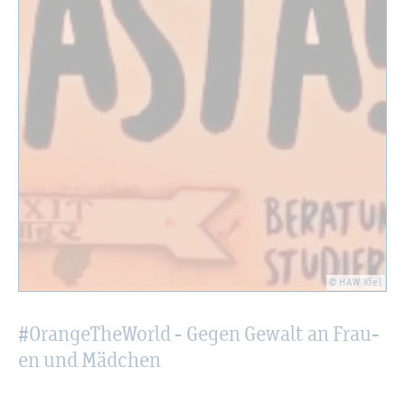
© HAW Kiel
#Oran­ge­The­Wor­ld - Gegen Ge­walt an Frau­
en und Mäd­chen