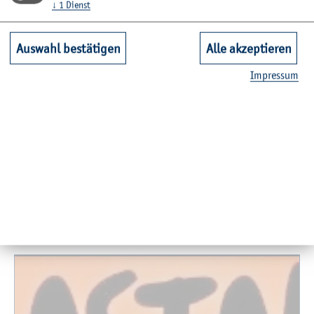
↓
1
Dienst
Auswahl bestätigen
Alle akzeptieren
Im­pres­sum
Zu­rück
Mehr lesen über:
Cam­pus
Gleich­stel­lung
Ver­wand­te Nach­rich­ten