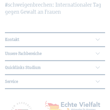
#schwei­gen­bre­chen: In­ter­na­tio­na­ler Tag
gegen Ge­walt an Frau­en
Wei­ter­füh­ren­de In­for­ma­tio­nen
Kontakt
Unsere Fachbereiche
Quicklinks Studium
Service
Mit­glied­schaf­ten, Aus­zeich­nun­gen,