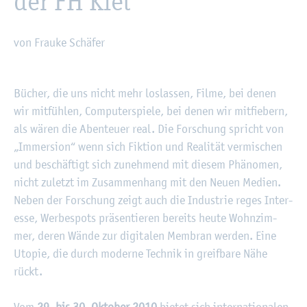
der FH Kiel
von Frau­ke Schä­fer
©
Fach­hoch­schu­le Kiel
Bü­cher, die uns nicht mehr los­las­sen, Filme, bei denen
wir mit­füh­len, Com­pu­ter­spie­le, bei denen wir mit­fie­bern,
als wären die Aben­teu­er real. Die For­schung spricht von
„Im­mer­si­on“ wenn sich Fik­ti­on und Rea­li­tät ver­mi­schen
und be­schäf­tigt sich zu­neh­mend mit die­sem Phä­no­men,
nicht zu­letzt im Zu­sam­men­hang mit den Neuen Me­di­en.
Neben der For­schung zeigt auch die In­dus­trie reges In­ter­
es­se, Wer­be­spots prä­sen­tie­ren be­reits heute Wohn­zim­
mer, deren Wände zur di­gi­ta­len Mem­bran wer­den. Eine
Uto­pie, die durch mo­der­ne Tech­nik in greif­ba­re Nähe
rückt.
Vom
29. bis 30. Ok­to­ber 2010
bie­tet sich in­ter­na­tio­na­len