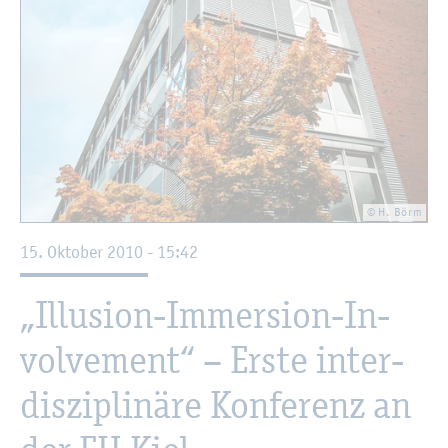
© H. Börm
15. Ok­to­ber 2010 - 15:42
„Il­lu­si­on-Im­mer­si­on-In­
vol­vement“ – Erste in­ter­
dis­zi­pli­nä­re Kon­fe­renz an