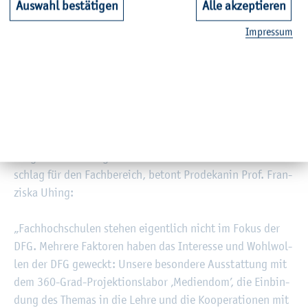
Auswahl bestätigen
Alle akzeptieren
sen­ta­tio­nen, die es Be­trach­ten­den er­mög­li­chen, in frem­
de und ferne Wel­ten ein­zu­tau­chen.
Im­pres­sum
Der
Fach­be­reich Me­di­en
wird die For­schung im Be­reich
der im­mer­si­ven Me­di­en künf­tig wei­ter in­ten­si­vie­ren. Im
Früh­jahr 2010 be­für­wor­te­te die Deut­sche For­schungs­ge­
mein­schaft (DFG) die Zu­wen­dung von Lan­des­mit­teln in
Höhe von 228.000 Euro, u. a. um die tech­ni­sche Aus­stat­
tung des For­schungs­be­rei­ches zu ver­bes­sern. Ein Rit­ter­
schlag für den Fach­be­reich, be­tont Pro­de­ka­nin Prof. Fran­
zis­ka Uhing:
„Fach­hoch­schu­len ste­hen ei­gent­lich nicht im Fokus der
DFG. Meh­re­re Fak­to­ren haben das In­ter­es­se und Wohl­wol­
len der DFG ge­weckt: Un­se­re be­son­de­re Aus­stat­tung mit
dem 360-Grad-Pro­jek­ti­ons­la­bor ‚Me­di­en­dom’, die Ein­bin­
dung des The­mas in die Lehre und die Ko­ope­ra­tio­nen mit