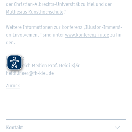
der
Chris­ti­an-Al­brechts-Uni­ver­si­tät zu Kiel
und der
Muthe­si­us Kunst­hoch­schu­le
.“
Wei­te­re In­for­ma­tio­nen zur Kon­fe­renz „Il­lu­si­on-Im­mer­si­
on-In­vol­vement“ sind unter
www.​konferenz-​iii.​de
zu fin­
den.
Kon­takt:
Fach­be­reich Me­di­en Prof. Heidi Kjär
heidi.​kjaer@​fh-​kiel.​de
Zu­rück
Wei­ter­füh­ren­de In­for­ma­tio­nen
Kontakt