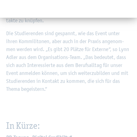
ther am Buf­fet statt – eine tolle Mög­lich­keit, nicht nur in­
ter­es­san­te Ideen zu tei­len, son­dern auch wert­vol­le Kon­
tak­te zu knüp­fen.
Die Stu­die­ren­den sind ge­spannt, wie das Event unter
ihren Kom­mi­li­to­nen, aber auch in der Pra­xis an­ge­nom­
men wer­den wird. „Es gibt 20 Plät­ze für Ex­ter­ne“, so Lynn
Adler aus dem Or­ga­ni­sa­ti­ons-Team. „Das be­deu­tet, dass
sich auch In­ter­es­sier­te aus dem Be­rufs­all­tag für unser
Event an­mel­den kön­nen, um sich wei­ter­zu­bil­den und mit
Stu­die­ren­den in Kon­takt zu kom­men, die sich für das
Thema be­geis­tern.“
In Kürze: