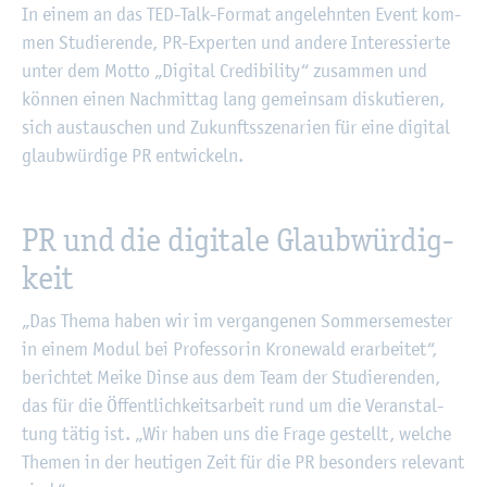
In einem an das TED-Talk-For­mat an­ge­lehn­ten Event kom­
men Stu­die­ren­de, PR-Ex­per­ten und an­de­re In­ter­es­sier­te
unter dem Motto „Di­gi­tal Credi­bi­li­ty“ zu­sam­men und
kön­nen einen Nach­mit­tag lang ge­mein­sam dis­ku­tie­ren,
sich aus­tau­schen und Zu­kunfts­sze­na­ri­en für eine di­gi­tal
glaub­wür­di­ge PR ent­wi­ckeln.
PR und die di­gi­ta­le Glaub­wür­dig­
keit
„Das Thema haben wir im ver­gan­ge­nen Som­mer­se­mes­ter
in einem Modul bei Pro­fes­so­rin Kro­ne­wald er­ar­bei­tet“,
be­rich­tet Meike Dinse aus dem Team der Stu­die­ren­den,
das für die Öf­fent­lich­keits­ar­beit rund um die Ver­an­stal­
tung tätig ist. „Wir haben uns die Frage ge­stellt, wel­che
The­men in der heu­ti­gen Zeit für die PR be­son­ders re­le­vant