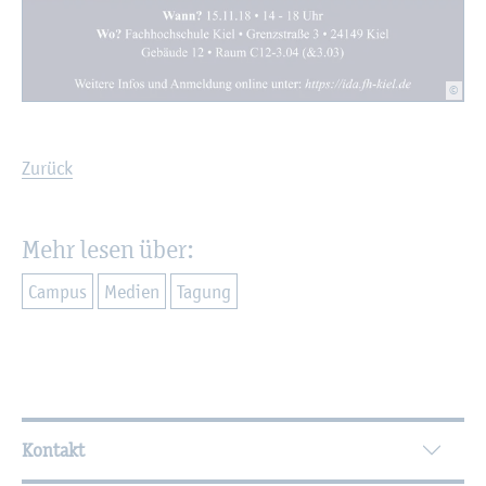
©
Zu­rück
Mehr lesen über:
Cam­pus
Me­di­en
Ta­gung
Wei­ter­füh­ren­de In­for­ma­tio­nen
Kontakt