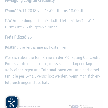
PR-Ta­gung „Di­gi­tal Credi­bil­ty“
Wann?
15.11.2018 von 14.00 Uhr bis 18.00 Uhr
IdW-An­mel­dung
:
https://​ida.​fh-​kiel.​de/​idw/?​p=WkJ​
HPTw​3JzM​YEVs​bDgY​cRxp​PDno​o
Freie Plät­ze?
25
Kos­ten?
Die Teil­nah­me ist kos­ten­frei
Wer sich über die Teil­nah­me an der PR-Ta­gung 0,5 Credit
Points ver­die­nen möch­te, muss sich am Tag der Ta­gung
aktiv ein­brin­gen und In­for­ma­tio­nen vor- und nach­ar­bei­
ten, die per E-Mail ver­schickt wer­den, wenn man sich er­
folg­reich an­ge­mel­det hat.