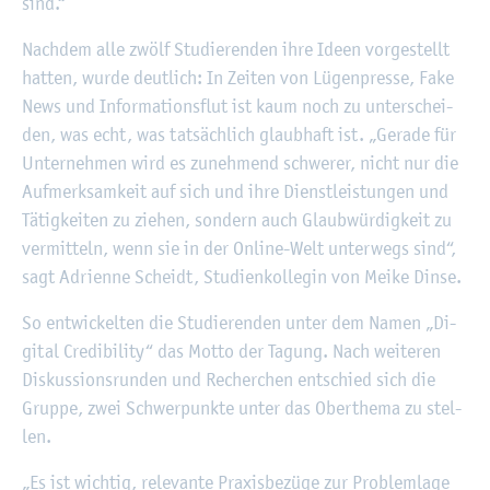
sind.“
Nach­dem alle zwölf Stu­die­ren­den ihre Ideen vor­ge­stellt
hat­ten, wurde deut­lich: In Zei­ten von Lü­gen­pres­se, Fake
News und In­for­ma­ti­ons­flut ist kaum noch zu un­ter­schei­
den, was echt, was tat­säch­lich glaub­haft ist. „Ge­ra­de für
Un­ter­neh­men wird es zu­neh­mend schwe­rer, nicht nur die
Auf­merk­sam­keit auf sich und ihre Dienst­leis­tun­gen und
Tä­tig­kei­ten zu zie­hen, son­dern auch Glaub­wür­dig­keit zu
ver­mit­teln, wenn sie in der On­line-Welt un­ter­wegs sind“,
sagt Adri­en­ne Scheidt, Stu­di­en­kol­le­gin von Meike Dinse.
So ent­wi­ckel­ten die Stu­die­ren­den unter dem Namen „Di­
gi­tal Credi­bi­li­ty“ das Motto der Ta­gung. Nach wei­te­ren
Dis­kus­si­ons­run­den und Re­cher­chen ent­schied sich die
Grup­pe, zwei Schwer­punk­te unter das Ober­the­ma zu stel­
len.
„Es ist wich­tig, re­le­van­te Pra­xis­be­zü­ge zur Pro­blem­la­ge