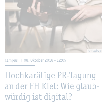
© Pixa­bay
Cam­pus
|
08. Ok­to­ber 2018 - 12:09
Hoch­ka­rä­ti­ge PR-Ta­gung
an der FH Kiel: Wie glaub­
wür­dig ist di­gi­tal?