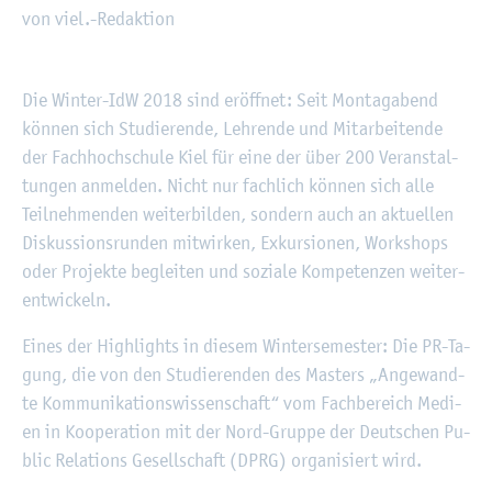
von viel.-Re­dak­ti­on
©
Fach­hoch­schu­le Kiel
Die Win­ter-IdW 2018 sind er­öff­net: Seit Mon­tag­abend
kön­nen sich Stu­die­ren­de, Leh­ren­de und Mit­ar­bei­ten­de
der Fach­hoch­schu­le Kiel für eine der über 200 Ver­an­stal­
tun­gen an­mel­den. Nicht nur fach­lich kön­nen sich alle
Teil­neh­men­den wei­ter­bil­den, son­dern auch an ak­tu­el­len
Dis­kus­si­ons­run­den mit­wir­ken, Ex­kur­sio­nen, Work­shops
oder Pro­jek­te be­glei­ten und so­zia­le Kom­pe­ten­zen wei­ter­
ent­wi­ckeln.
Eines der High­lights in die­sem Win­ter­se­mes­ter: Die PR-Ta­
gung, die von den Stu­die­ren­den des Mas­ters „An­ge­wand­
te Kom­mu­ni­ka­ti­ons­wis­sen­schaft“ vom Fach­be­reich Me­di­
en in Ko­ope­ra­ti­on mit der Nord-Grup­pe der Deut­schen Pu­
blic Re­la­ti­ons Ge­sell­schaft (DPRG) or­ga­ni­siert wird.