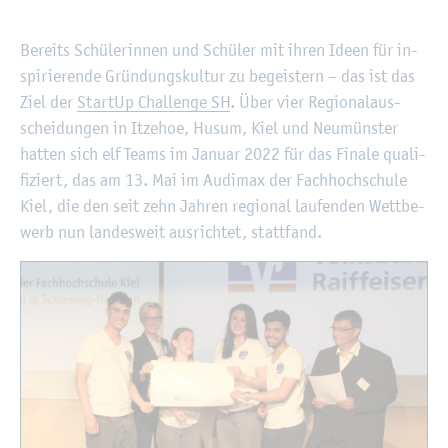
©
Fach­hoch­schu­le Kiel
Be­reits Schü­le­rin­nen und Schü­ler mit ihren Ideen für in­
spi­rie­ren­de Grün­dungs­kul­tur zu be­geis­tern – das ist das
Ziel der
Start­Up Chal­len­ge SH
. Über vier Re­gio­nal­aus­
schei­dun­gen in It­ze­hoe, Husum, Kiel und Neu­müns­ter
hat­ten sich elf Teams im Ja­nu­ar 2022 für das Fi­na­le qua­li­
fi­ziert, das am 13. Mai im Au­di­max der Fach­hoch­schu­le
Kiel, die den seit zehn Jah­ren re­gio­nal lau­fen­den Wett­be­
werb nun lan­des­weit aus­rich­tet, statt­fand.