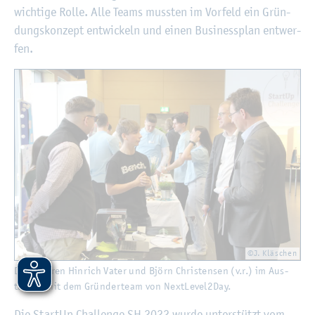
wich­ti­ge Rolle. Alle Teams muss­ten im Vor­feld ein Grün­
dungs­kon­zept ent­wi­ckeln und einen Busi­ness­plan ent­wer­
fen.
©J. Kläschen
Die Ju­ro­ren Hin­rich Vater und Björn Chris­ten­sen (v.r.) im Aus­
tausch mit dem Grün­der­team von Next­Le­vel2­Day.
Die Start­Up Chal­len­ge SH 2022 wurde un­ter­stützt vom