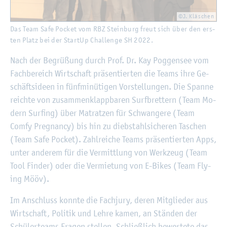
©J. Kläschen
Das Team Safe Po­cket vom RBZ Stein­burg freut sich über den ers­
ten Platz bei der Start­Up Chal­len­ge SH 2022.
Nach der Be­grü­ßung durch Prof. Dr. Kay Pog­gen­see vom
Fach­be­reich Wirt­schaft prä­sen­tier­ten die Teams ihre Ge­
schäfts­ide­en in fünf­mi­nü­ti­gen Vor­stel­lun­gen. Die Span­ne
reich­te von zu­sam­men­klapp­ba­ren Surf­bret­tern (Team Mo­
dern Sur­fing) über Ma­trat­zen für Schwan­ge­re (Team
Comfy Pregnan­cy) bis hin zu dieb­stahl­si­che­ren Ta­schen
(Team Safe Po­cket). Zahl­rei­che Teams prä­sen­tier­ten Apps,
unter an­de­rem für die Ver­mitt­lung von Werk­zeug (Team
Tool Fin­der) oder die Ver­mie­tung von E-Bikes (Team Fly­
ing Mööv).
Im An­schluss konn­te die Fach­ju­ry, deren Mit­glie­der aus
Wirt­schaft, Po­li­tik und Lehre kamen, an Stän­den der
Schü­ler­teams Fra­gen stel­len. Schlie­ß­lich be­wer­te­te das