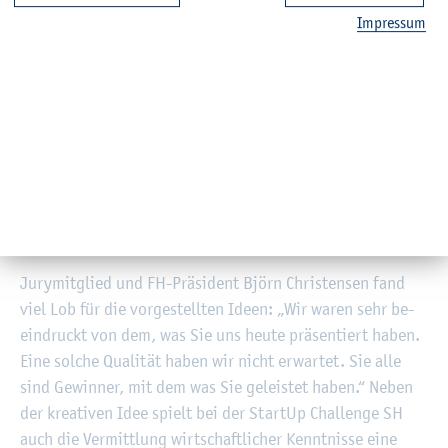
Im­pres­sum
Den mit 3.000 Euro do­tier­ten ers­ten Platz trug das Team
Safe Po­cket vom RBZ Stein­burg davon, das eine dieb­
stahl­si­che­re Pflas­ter-Ta­sche ent­wi­ckelt hatte. Den zwei­ten
Platz be­leg­te das Team Mo­dern Sur­fing, eben­falls vom
RBZ Stein­burg
, für ihr falt­ba­res Surf­brett, und freu­te sich
über 2.000 Euro Preis­geld. Team School IN von der
Theo­
dor-Litt-Schu­le in Neu­müns­ter
be­leg­te den mit 1.000
Euro do­tier­ten drit­ten Platz für ihre App mit In­for­ma­tio­
nen über Schu­len.
Ju­ry­mit­glied und FH-Prä­si­dent Björn Chris­ten­sen fand
viel Lob für die vor­ge­stell­ten Ideen: „Wir waren sehr be­
ein­druckt von dem, was Sie uns heute prä­sen­tiert haben.
Eine sol­che Qua­li­tät haben wir nicht er­war­tet. Sie alle
sind Ge­win­ner, mit dem was Sie ge­leis­tet haben.“ Neben
der krea­ti­ven Idee spielt bei der Start­Up Chal­len­ge SH
auch die Ver­mitt­lung wirt­schaft­li­cher Kennt­nis­se eine