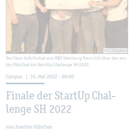
© J. Kläschen
Das Team Safe Po­cket vom RBZ Stein­burg freut sich über den ers­
ten Platz bei der Start­Up Chal­len­ge SH 2022.
Cam­pus
|
16. Mai 2022 - 09:00
Fi­na­le der Start­Up Chal­
len­ge SH 2022
von Joa­chim Kläschen