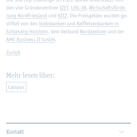
den vier Grün­der­zen­tren
IZET
,
LOG-IN
,
Wirt­schafts­för­de­
rung Nord­fries­land
und
KITZ
. Die Preis­gel­der wur­den ge­
stif­tet von den
Volks­ban­ken und Raiff­ei­sen­ban­ken in
Schles­wig-Hol­stein
, dem Ver­bund
Nord­zen­tren
und der
AMC Busi­ness IT GmbH
.
Zu­rück
Mehr lesen über:
Cam­pus
Wei­ter­füh­ren­de In­for­ma­tio­nen
Kontakt