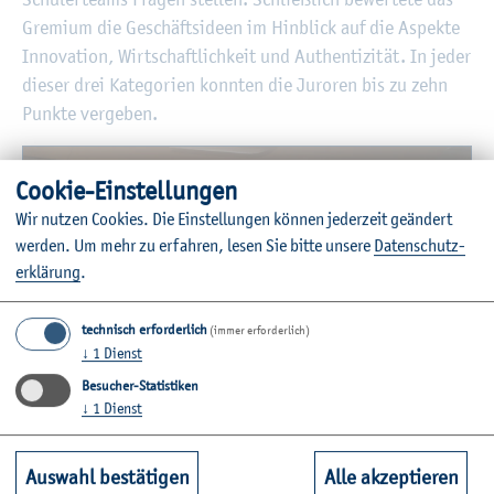
Gre­mi­um die Ge­schäfts­ide­en im Hin­blick auf die As­pek­te
In­no­va­ti­on, Wirt­schaft­lich­keit und Au­then­ti­zi­tät. In jeder
die­ser drei Ka­te­go­ri­en konn­ten die Ju­ro­ren bis zu zehn
Punk­te ver­ge­ben.
Coo­kie-Ein­stel­lun­gen
Wir nut­zen Coo­kies. Die Ein­stel­lun­gen kön­nen je­der­zeit ge­än­dert
wer­den.
Um mehr zu er­fah­ren, lesen Sie bitte un­se­re
Da­ten­schut­z­
er­klä­rung
.
technisch erforderlich
(immer erforderlich)
↓
1
Dienst
Besucher-Statistiken
↓
1
Dienst
©J. Kläschen
In fünf Mi­nu­ten kur­zen Vor­trä­gen stell­ten Schü­le­rin­nen und
Auswahl bestätigen
Alle akzeptieren
Schü­ler ihre Ge­schäfts­ide­en vor.