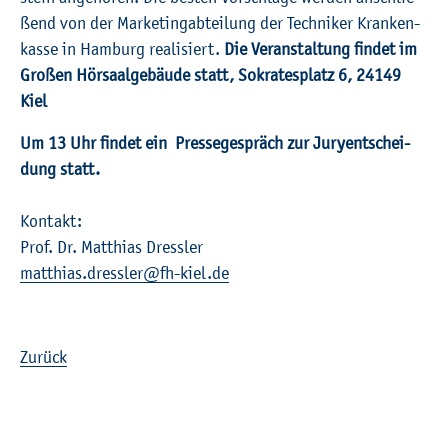
ßend von der Mar­ke­ting­ab­tei­lung der Tech­ni­ker Kran­ken­
kas­se in Ham­burg rea­li­siert.
Die Ver­an­stal­tung fin­det im
Gro­ßen Hör­saal­ge­bäu­de statt, So­kra­tes­platz 6, 24149
Kiel
Um 13 Uhr fin­det ein Pres­se­ge­spräch zur Ju­ry­ent­schei­
dung statt.
Kon­takt:
Prof. Dr. Mat­thi­as Dress­ler
mat­thi­as.​dressler@​fh-​kiel.​de
Zu­rück