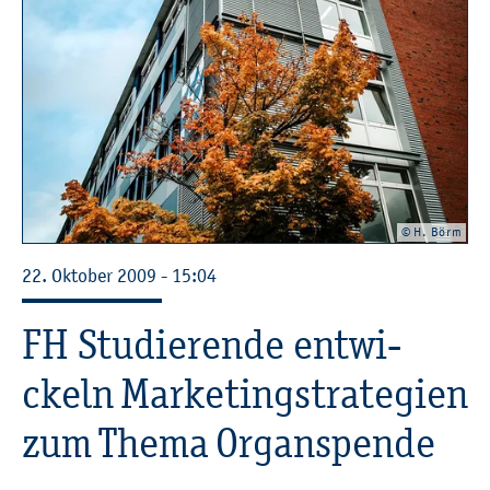
© H. Börm
22. Ok­to­ber 2009 - 15:04
FH Stu­die­ren­de ent­wi­
ckeln Mar­ke­ting­stra­te­gi­en
zum Thema Or­gan­spen­de