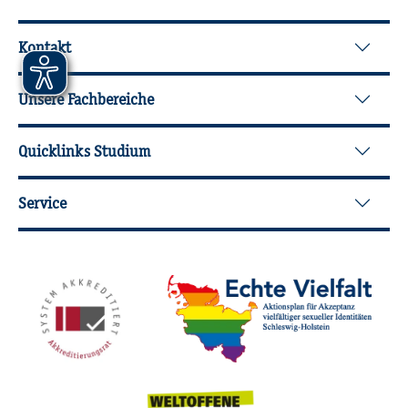
Wei­ter­füh­ren­de In­for­ma­tio­nen
Kontakt
Unsere Fachbereiche
Quicklinks Studium
Service
Mit­glied­schaf­ten, Aus­zeich­nun­gen,