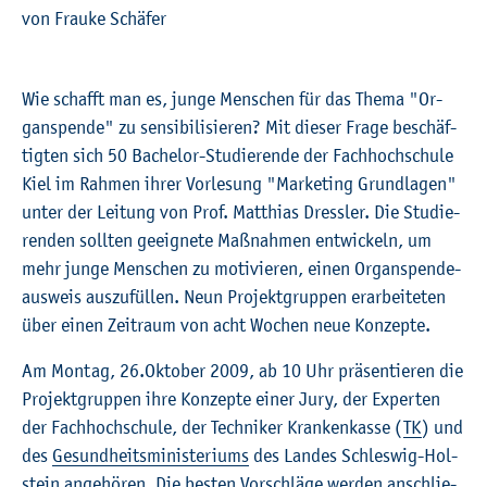
von Frau­ke Schä­fer
©
Fach­hoch­schu­le Kiel
Wie schafft man es, junge Men­schen für das Thema "Or­
gan­spen­de" zu sen­si­bi­li­sie­ren? Mit die­ser Frage be­schäf­
tig­ten sich 50 Ba­che­lor-Stu­die­ren­de der Fach­hoch­schu­le
Kiel im Rah­men ihrer Vor­le­sung "Mar­ke­ting Grund­la­gen"
unter der Lei­tung von Prof. Mat­thi­as Dress­ler. Die Stu­die­
ren­den soll­ten ge­eig­ne­te Maß­nah­men ent­wi­ckeln, um
mehr junge Men­schen zu mo­ti­vie­ren, einen Or­gan­spen­de­
aus­weis aus­zu­fül­len. Neun Pro­jekt­grup­pen er­ar­bei­te­ten
über einen Zeit­raum von acht Wo­chen neue Kon­zep­te.
Am Mon­tag, 26.​Oktober 2009, ab 10 Uhr prä­sen­tie­ren die
Pro­jekt­grup­pen ihre Kon­zep­te einer Jury, der Ex­per­ten
der Fach­hoch­schu­le, der Tech­ni­ker Kran­ken­kas­se (
TK
) und
des
Ge­sund­heits­mi­nis­te­ri­ums
des Lan­des Schles­wig-Hol­
stein an­ge­hö­ren. Die bes­ten Vor­schlä­ge wer­den an­schlie­