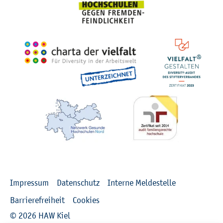
Recht­li­ches
Im­pres­sum
Da­ten­schutz
In­ter­ne Mel­de­stel­le
Bar­rie­re­frei­heit
Coo­kies
© 2026 HAW Kiel