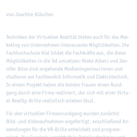
von Joa­chim Kläschen
©
Fach­hoch­schu­le Kiel
Tech­ni­ken der Vir­tu­el­len Rea­li­tät bie­ten auch für das Mar­
ke­ting von Un­ter­neh­men in­ter­es­san­te Mög­lich­kei­ten. Die
Fach­hoch­schu­le Kiel bil­det die Fach­kräf­te aus, die diese
Mög­lich­kei­ten in die Tat um­set­zen: Rieke Al­bers und Jen­
ni­fer Böse sind an­ge­hen­de Me­di­en­in­ge­nieu­rin­nen und
stu­die­ren am Fach­be­reich In­for­ma­tik und Elek­tro­tech­nik.
In einem Pro­jekt haben die bei­den Frau­en einen Rund­
gang durch eine Firma rea­li­siert, der sich mit einer Vir­tu­
al-Rea­li­ty-Bril­le rea­lis­tisch er­le­ben lässt.
Für den vir­tu­el­len Fir­men­rund­gang wur­den zu­nächst
Bild- und Vi­deo­auf­nah­men an­ge­fer­tigt, an­schlie­ßend An­
wen­dun­gen für die VR-Bril­le ent­wi­ckelt und pro­gram­