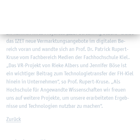
vol­le Kun­den­kon­tak­te.“
Die Brü­cke zwi­schen Un­ter­neh­men und Hoch­schu­le schlug
das It­ze­ho­er In­no­va­tions- und Tech­no­lo­gie­zen­trum IZET.
Im Rah­men ihres Pro­jek­tes „IZET Strea­ming Stu­dio“ treibt
das IZET neue Ver­mark­tungs­an­ge­bo­te im di­gi­ta­len Be­
reich voran und wand­te sich an Prof. Dr. Pa­trick Ru­pert-
Kruse vom Fach­be­reich Me­di­en der Fach­hoch­schu­le Kiel.
„Das VR-Pro­jekt von Rieke Al­bers und Jen­ni­fer Böse ist
ein wich­ti­ger Bei­trag zum Tech­no­lo­gie­trans­fer der FH-Kiel
hin­ein in Un­ter­neh­men“, so Prof. Ru­pert-Kruse. „Als
Hoch­schu­le für An­ge­wand­te Wis­sen­schaf­ten wir freu­en
uns auf wei­te­re Pro­jek­te, um un­se­re er­ar­bei­te­ten Er­geb­
nis­se und Tech­no­lo­gi­en nutz­bar zu ma­chen“.
Zu­rück