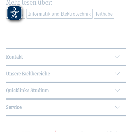
Mehr lesen über:
Cam­pus
In­for­ma­tik und Elek­tro­tech­nik
Teil­ha­be
Wei­ter­füh­ren­de In­for­ma­tio­nen
Kontakt
Unsere Fachbereiche
Quicklinks Studium
Service
Mit­glied­schaf­ten, Aus­zeich­nun­gen,