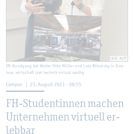
© M. Ruff
VR-Rund­gang bei Wal­ter Otto Mül­ler und Lutz Bitom­sky in It­ze­
hoe. wirt­schaft izet tech­nik vir­tu­al rea­li­ty
Cam­pus
|
23. Au­gust 2021 - 08:55
FH-Stu­den­tin­nen ma­chen
Un­ter­neh­men vir­tu­ell er­
leb­bar