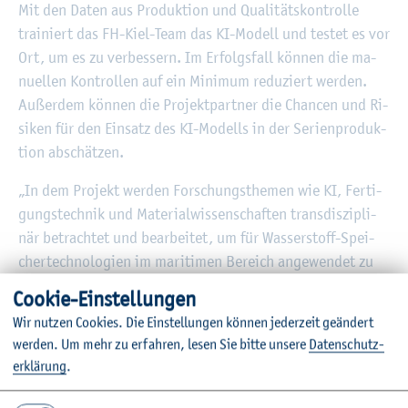
Mit den Daten aus Pro­duk­ti­on und Qua­li­täts­kon­trol­le
trai­niert das FH-Kiel-Team das KI-Mo­dell und tes­tet es vor
Ort, um es zu ver­bes­sern. Im Er­folgs­fall kön­nen die ma­
nu­el­len Kon­trol­len auf ein Mi­ni­mum re­du­ziert wer­den.
Au­ßer­dem kön­nen die Pro­jekt­part­ner die Chan­cen und Ri­
si­ken für den Ein­satz des KI-Mo­dells in der Se­ri­en­pro­duk­
ti­on ab­schät­zen.
„In dem Pro­jekt wer­den For­schungs­the­men wie KI, Fer­ti­
gungs­tech­nik und Ma­te­ri­al­wis­sen­schaf­ten trans­dis­zi­pli­
när be­trach­tet und be­ar­bei­tet, um für Was­ser­stoff-Spei­
cher­tech­no­lo­gi­en im ma­ri­ti­men Be­reich an­ge­wen­det zu
wer­den. Die­ses Vor­ha­ben ist ent­schei­dend für den Kom­pe­
Coo­kie-Ein­stel­lun­gen
tenz­auf­bau am Hoch­schul­stand­ort Kiel und för­dert den
Wir nut­zen Coo­kies. Die Ein­stel­lun­gen kön­nen je­der­zeit ge­än­dert
Trans­fer in Ko­ope­ra­ti­on mit einem Wirt­schafts­part­ner“, so
wer­den.
Um mehr zu er­fah­ren, lesen Sie bitte un­se­re
Da­ten­schut­z­
die Was­ser­stoff-Pro­jekt­lei­te­rin der EKSH, Ger­lind Wag­ner-
er­klä­rung
.
Vogel.