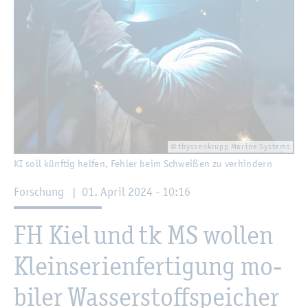
© thys­sen­krupp Ma­ri­ne Sys­tems
KI soll künf­tig hel­fen, Feh­ler beim Schwei­ßen zu ver­hin­dern
For­schung
|
01. April 2024 - 10:16
FH Kiel und tk MS wol­len
Klein­se­ri­en­fer­ti­gung mo­
bi­ler Was­ser­stoff­spei­cher