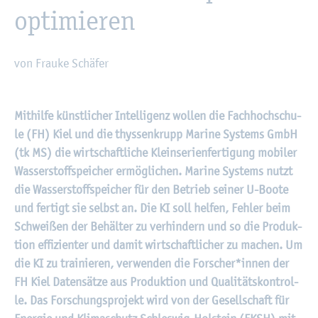
op­ti­mie­ren
von Frau­ke Schä­fer
©
Fach­hoch­schu­le Kiel
Mit­hil­fe künst­li­cher In­tel­li­genz wol­len die Fach­hoch­schu­
le (FH) Kiel und die thys­sen­krupp Ma­ri­ne Sys­tems GmbH
(tk MS) die wirt­schaft­li­che Klein­se­ri­en­fer­ti­gung mo­bi­ler
Was­ser­stoff­spei­cher er­mög­li­chen. Ma­ri­ne Sys­tems nutzt
die Was­ser­stoff­spei­cher für den Be­trieb sei­ner U-Boote
und fer­tigt sie selbst an. Die KI soll hel­fen, Feh­ler beim
Schwei­ßen der Be­häl­ter zu ver­hin­dern und so die Pro­duk­
ti­on ef­fi­zi­en­ter und damit wirt­schaft­li­cher zu ma­chen. Um
die KI zu trai­nie­ren, ver­wen­den die For­scher*innen der
FH Kiel Da­ten­sät­ze aus Pro­duk­ti­on und Qua­li­täts­kon­trol­
le. Das For­schungs­pro­jekt wird von der Ge­sell­schaft für