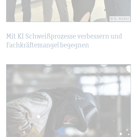
© D. Mül­ler
Mit KI Schwei­ß­pro­zes­se ver­bes­sern und
Fach­kräf­te­man­gel be­geg­nen