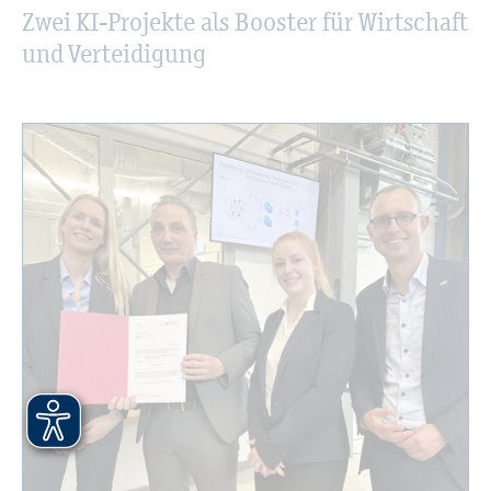
Zwei KI-Pro­jek­te als Boos­ter für Wirt­schaft
und Ver­tei­di­gung