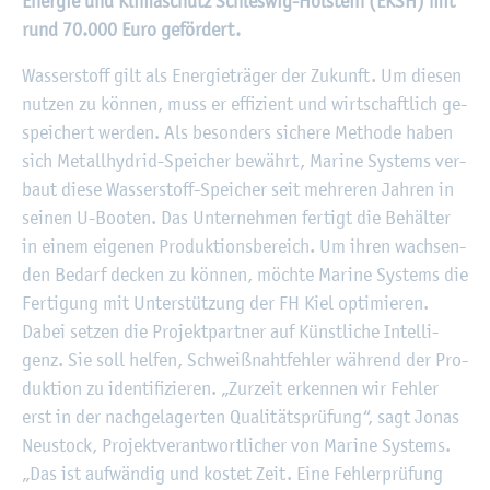
En­er­gie und Kli­ma­schutz Schles­wig-Hol­stein (EKSH) mit
rund 70.000 Euro ge­för­dert.
Was­ser­stoff gilt als En­er­gie­trä­ger der Zu­kunft. Um die­sen
nut­zen zu kön­nen, muss er ef­fi­zi­ent und wirt­schaft­lich ge­
spei­chert wer­den. Als be­son­ders si­che­re Me­tho­de haben
sich Me­tall­hy­drid-Spei­cher be­währt, Ma­ri­ne Sys­tems ver­
baut diese Was­ser­stoff-Spei­cher seit meh­re­ren Jah­ren in
sei­nen U-Boo­ten. Das Un­ter­neh­men fer­tigt die Be­häl­ter
in einem ei­ge­nen Pro­duk­ti­ons­be­reich. Um ihren wach­sen­
den Be­darf de­cken zu kön­nen, möch­te Ma­ri­ne Sys­tems die
Fer­ti­gung mit Un­ter­stüt­zung der FH Kiel op­ti­mie­ren.
Dabei set­zen die Pro­jekt­part­ner auf Künst­li­che In­tel­li­
genz. Sie soll hel­fen, Schweiß­naht­feh­ler wäh­rend der Pro­
duk­ti­on zu iden­ti­fi­zie­ren. „Zur­zeit er­ken­nen wir Feh­ler
erst in der nach­ge­la­ger­ten Qua­li­täts­prü­fung“, sagt Jonas
Neu­stock, Pro­jekt­ver­ant­wort­li­cher von Ma­ri­ne Sys­tems.
„Das ist auf­wän­dig und kos­tet Zeit. Eine Feh­ler­prü­fung