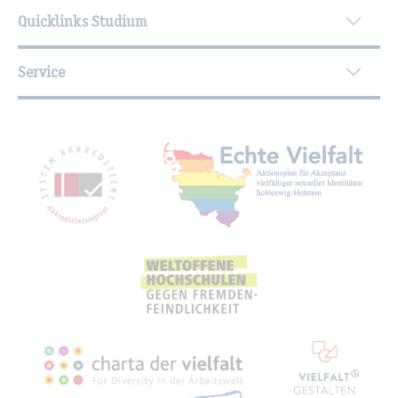
Quicklinks Studium
Service
Mit­glied­schaf­ten, Aus­zeich­nun­gen,