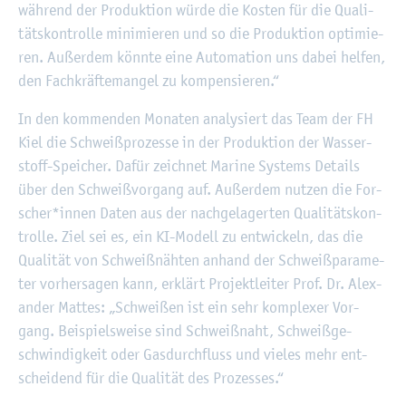
wäh­rend der Pro­duk­ti­on würde die Kos­ten für die Qua­li­
täts­kon­trol­le mi­ni­mie­ren und so die Pro­duk­ti­on op­ti­mie­
ren. Au­ßer­dem könn­te eine Au­to­ma­ti­on uns dabei hel­fen,
den Fach­kräf­te­man­gel zu kom­pen­sie­ren.“
In den kom­men­den Mo­na­ten ana­ly­siert das Team der FH
Kiel die Schwei­ß­pro­zes­se in der Pro­duk­ti­on der Was­ser­
stoff-Spei­cher. Dafür zeich­net Ma­ri­ne Sys­tems De­tails
über den Schwei­ß­vor­gang auf. Au­ßer­dem nut­zen die For­
scher*innen Daten aus der nach­ge­la­ger­ten Qua­li­täts­kon­
trol­le. Ziel sei es, ein KI-Mo­dell zu ent­wi­ckeln, das die
Qua­li­tät von Schweißnäh­ten an­hand der Schwei­ß­pa­ra­me­
ter vor­her­sa­gen kann, er­klärt Pro­jekt­lei­ter Prof. Dr. Alex­
an­der Mat­tes: „Schwei­ßen ist ein sehr kom­ple­xer Vor­
gang. Bei­spiels­wei­se sind Schweiß­naht, Schwei­ß­ge­
schwin­dig­keit oder Gas­durch­fluss und vie­les mehr ent­
schei­dend für die Qua­li­tät des Pro­zes­ses.“