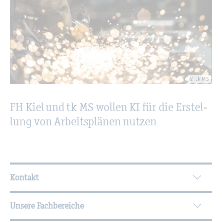
© tk MS
FH Kiel und tk MS wol­len KI für die Er­stel­
lung von Ar­beits­plä­nen nut­zen
Wei­ter­füh­ren­de In­for­ma­tio­nen
Kontakt
Unsere Fachbereiche