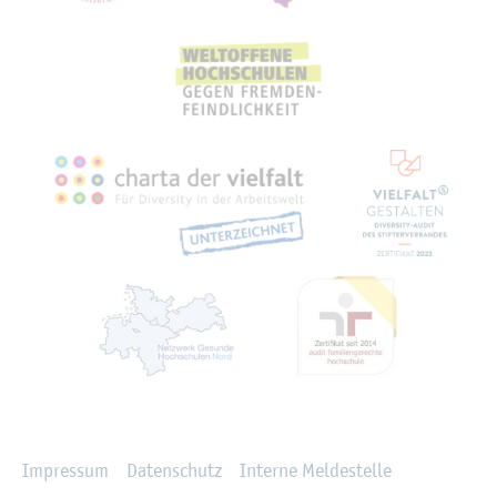
Recht­li­ches
Im­pres­sum
Da­ten­schutz
In­ter­ne Mel­de­stel­le