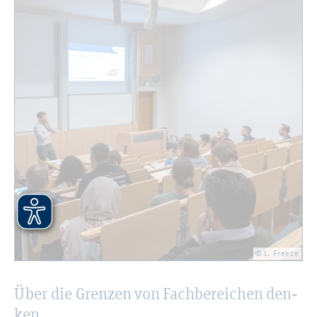
© L. Free­se
Über die Gren­zen von Fach­be­rei­chen den­
ken