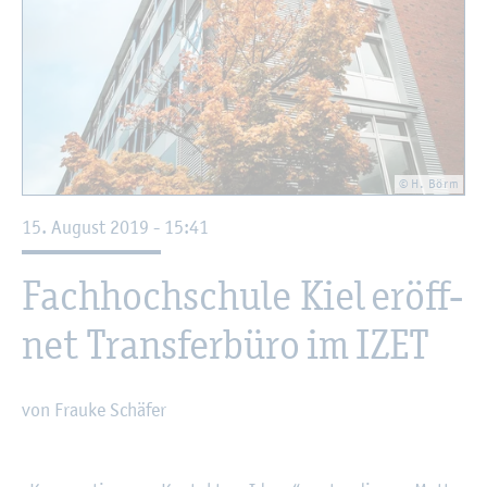
© H. Börm
15. Au­gust 2019 - 15:41
Fach­hoch­schu­le Kiel er­öff­
net Trans­fer­bü­ro im IZET
von Frau­ke Schä­fer