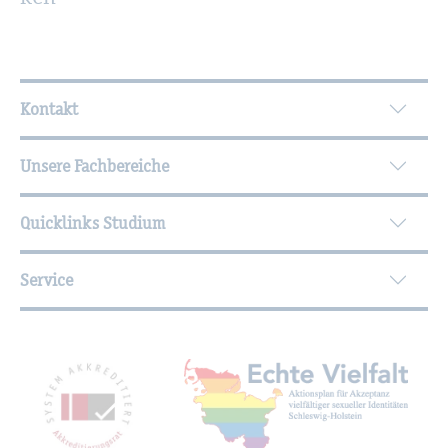
Wei­ter­füh­ren­de In­for­ma­tio­nen
Kontakt
Unsere Fachbereiche
Quicklinks Studium
Service
Mit­glied­schaf­ten, Aus­zeich­nun­gen,