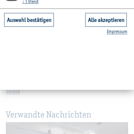
↓
1
Dienst
lauf­stel­le vor Ort Im­puls­wir­kung hat und alle an der Zu­
sam­men­ar­beit In­ter­es­sier­ten wei­ter zu­sam­men­rü­cken
Auswahl bestätigen
Alle akzeptieren
lässt. Un­se­re Wirt­schaft be­kommt Im­pul­se für neue Pro­
duk­te und Dienst­leis­tun­gen, It­ze­hoe mehr Stu­den­ten­le­
Im­pres­sum
ben und un­se­re Schü­le­rin­nen und Schü­ler Kon­tak­te und
In­for­ma­tio­nen zu Stu­di­en­mög­lich­kei­ten.“
Das Trans­fer­bü­ro ist ab so­fort unter
trans­fer-buero@​fh-​
kiel.​de
er­reich­bar.
Zu­rück
Ver­wand­te Nach­rich­ten