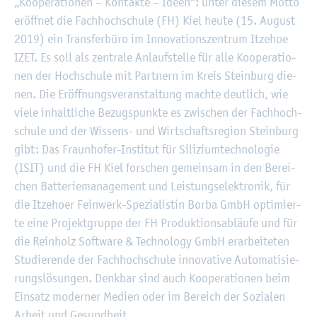
©
Fach­hoch­schu­le Kiel
„Ko­ope­ra­tio­nen – Kon­tak­te – Ideen“: unter die­sem Motto
er­öff­net die Fach­hoch­schu­le (FH) Kiel heute (15. Au­gust
2019) ein Trans­fer­bü­ro im In­no­va­ti­ons­zen­trum It­ze­hoe
IZET. Es soll als zen­tra­le An­lauf­stel­le für alle Ko­ope­ra­tio­
nen der Hoch­schu­le mit Part­nern im Kreis Stein­burg die­
nen. Die Er­öff­nungs­ver­an­stal­tung mach­te deut­lich, wie
viele in­halt­li­che Be­zugs­punk­te es zwi­schen der Fach­hoch­
schu­le und der Wis­sens- und Wirt­schafts­re­gi­on Stein­burg
gibt: Das Fraun­ho­fer-In­sti­tut für Si­li­zi­um­tech­no­lo­gie
(ISIT) und die FH Kiel for­schen ge­mein­sam in den Be­rei­
chen Bat­te­rie­ma­nage­ment und Leis­tungs­elek­tro­nik, für
die It­ze­ho­er Fein­werk-Spe­zia­lis­tin Borba GmbH op­ti­mier­
te eine Pro­jekt­grup­pe der FH Pro­duk­ti­ons­ab­läu­fe und für
die Rein­holz Soft­ware & Tech­no­lo­gy GmbH er­ar­bei­te­ten
Stu­die­ren­de der Fach­hoch­schu­le in­no­va­ti­ve Au­to­ma­ti­sie­
rungs­lö­sun­gen. Denk­bar sind auch Ko­ope­ra­tio­nen beim
Ein­satz mo­der­ner Me­di­en oder im Be­reich der So­zia­len
Ar­beit und Ge­sund­heit.