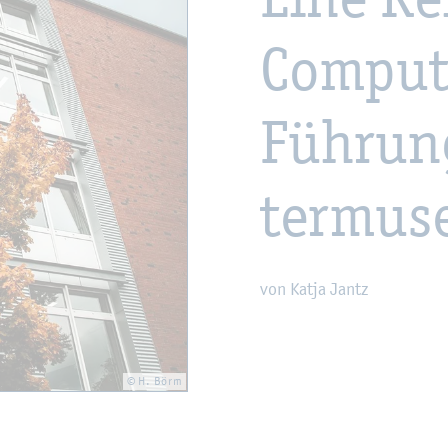
Com­pu­t
Füh­run
ter­mu­s
von Katja Jantz
© H. Börm