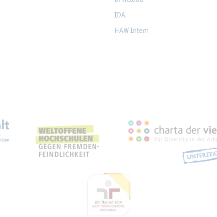
IDA
HAW In­tern
eich­nun­gen, Part­ner­schaf­