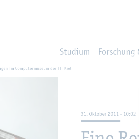
en
Zur Un­ter­na­vi­ga­ti­on sprin­gen
per­son_­se­arch
mo­ve­d_lo­ca­ti­on
Studium
Forschung 
n­gen im Com­pu­ter­mu­se­um der FH Kiel
31. Ok­to­ber 2011 - 10:02
Eine Re