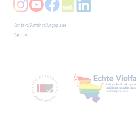
Kon­takt/An­fahrt/La­ge­plä­ne
Kar­rie­re
Mit­glied­schaf­ten, Aus­z