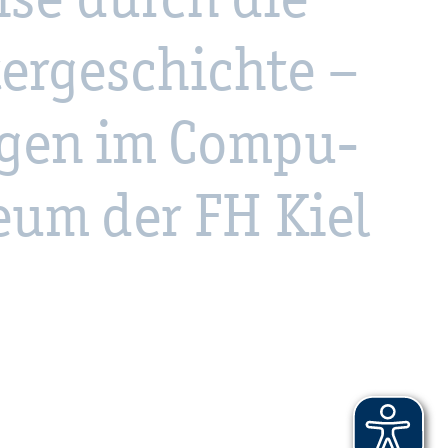
er­ge­schich­te –
­gen im Com­pu­
e­um der FH Kiel