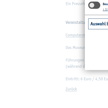
Ein Pres­se­fo­to zum kos­t
Besu
↓
1
Ver­an­stal­tungs­ort
Auswahl 
Com­pu­ter­mu­se­um
der Fac
Das Mu­se­um ist frei­tag
Füh­run­gen von
No­vem­be
(wäh­rend der re­gu­lä­ren 
Ein­tritt: 6 Euro / 4,50 E
Zu­rück