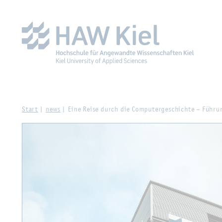
Zur Haupt­na­vi­ga­ti­on sprin­gen
Zum Haupt­in­halt sprin­g
Start
news
Eine Reise durch die Com­pu­ter­ge­schich­te – Füh­ru