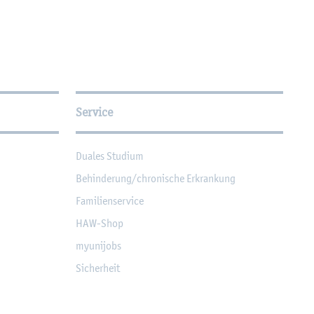
Service
Dua­les Stu­di­um
Be­hin­de­rung/chro­ni­sche Er­kran­kung
Fa­mi­li­en­ser­vice
HAW-Shop
myu­ni­jobs
Si­cher­heit