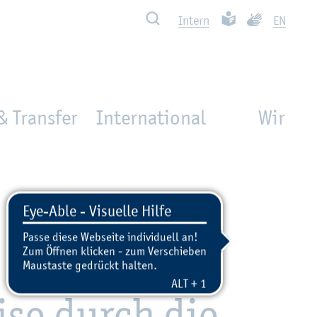
Such­ben
Leich­te Spra­che
Ge­bär­den­spra
In­tern
EN
& Transfer
International
Wir
ise durch die