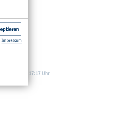
zeptieren
Im­pres­sum
n
16:16 Uhr – 17:17 Uhr