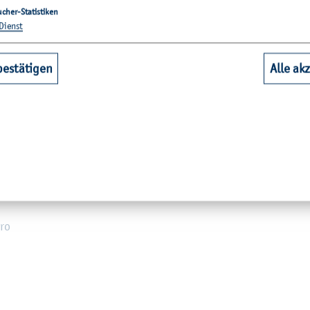
en­lo­sen Down­load fin­den Sie
hier
. (© FH Kiel)
cher-Statistiken
Dienst
bestätigen
Alle ak
h­hoch­schu­le Kiel, Bun­ker–E, Ei­chen­berg­skamp 8, 24149 Kiel
s von 17 bis 20 Uhr und sams­tags von 15 bis 20 Uhr ge­öff­net.
r 2011 bis Mai 2012
, je­weils
am ers­ten Sonn­abend im Monat
vo
Öff­nungs­zeit)
uro