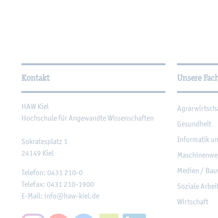
Wei­ter­füh­ren­de In­for­ma
Kontakt
Unsere Fac
HAW Kiel
Agrar­wirt­sch
Hoch­schu­le für An­ge­wand­te Wis­sen­schaf­ten
Ge­sund­heit
In­for­ma­tik u
So­kra­tes­platz 1
24149
Kiel
Ma­schi­nen­we
Me­di­en / Bau
Te­le­fon:
0431 210-0
Te­le­fax:
0431 210-1900
So­zia­le Ar­be
E-Mail:
info@​haw-​kiel.​de
Wirt­schaft