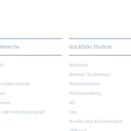
­tio­nen
hbereiche
Quicklinks Studium
aft
Bi­blio­thek
Web­mail (Stu­die­ren­de)
nd Elek­tro­tech­nik
Mo­dul­da­ten­bank
­sen
Mo­du­l­an­mel­dung
­we­sen
QIS
it und Kind­heits­päd­ago­gik
Casy
Mood­le Lehre & Kol­la­bo­ra­ti­on
DF­NCloud