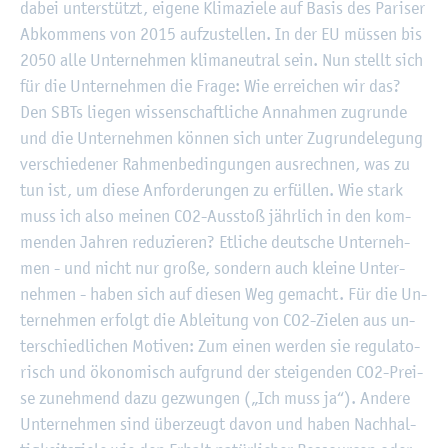
dabei un­ter­stützt, ei­ge­ne Kli­ma­zie­le auf Basis des Pa­ri­ser
Ab­kom­mens von 2015 auf­zu­stel­len. In der EU müs­sen bis
2050 alle Un­ter­neh­men kli­ma­neu­tral sein. Nun stellt sich
für die Un­ter­neh­men die Frage: Wie er­rei­chen wir das?
Den SBTs lie­gen wis­sen­schaft­li­che An­nah­men zu­grun­de
und die Un­ter­neh­men kön­nen sich unter Zu­grun­de­le­gung
ver­schie­de­ner Rah­men­be­din­gun­gen aus­rech­nen, was zu
tun ist, um diese An­for­de­run­gen zu er­fül­len. Wie stark
muss ich also mei­nen CO2-Aus­stoß jähr­lich in den kom­
men­den Jah­ren re­du­zie­ren? Et­li­che deut­sche Un­ter­neh­
men - und nicht nur große, son­dern auch klei­ne Un­ter­
neh­men - haben sich auf die­sen Weg ge­macht. Für die Un­
ter­neh­men er­folgt die Ab­lei­tung von CO2-Zie­len aus un­
ter­schied­li­chen Mo­ti­ven: Zum einen wer­den sie re­gu­la­to­
risch und öko­no­misch auf­grund der stei­gen­den CO2-Prei­
se zu­neh­mend dazu ge­zwun­gen („Ich muss ja“). An­de­re
Un­ter­neh­men sind über­zeugt davon und haben Nach­hal­