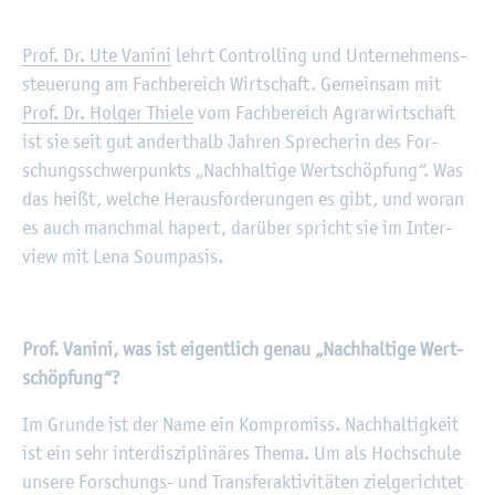
©
Fach­hoch­schu­le Kiel
Prof. Dr. Ute Va­ni­ni
lehrt Con­trol­ling und Un­ter­neh­mens­
steue­rung am Fach­be­reich Wirt­schaft. Ge­mein­sam mit
Prof. Dr. Hol­ger Thie­le
vom Fach­be­reich Agrar­wirt­schaft
ist sie seit gut an­dert­halb Jah­ren Spre­che­rin des For­
schungs­schwer­punkts „Nach­hal­ti­ge Wert­schöp­fung“. Was
das heißt, wel­che Her­aus­for­de­run­gen es gibt, und woran
es auch manch­mal ha­pert, dar­über spricht sie im In­ter­
view mit Lena So­um­pa­sis.
Prof. Va­ni­ni, was ist ei­gent­lich genau „Nach­hal­ti­ge Wert­
schöp­fung“?
Im Grun­de ist der Name ein Kom­pro­miss. Nach­hal­tig­keit
ist ein sehr in­ter­dis­zi­pli­nä­res Thema. Um als Hoch­schu­le
un­se­re For­schungs- und Trans­fer­ak­ti­vi­tä­ten ziel­ge­rich­tet