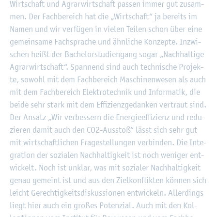
Wirt­schaft und Agrar­wirt­schaft pas­sen immer gut zu­sam­
men. Der Fach­be­reich hat die „Wirt­schaft“ ja be­reits im
Namen und wir ver­fü­gen in vie­len Tei­len schon über eine
ge­mein­sa­me Fach­spra­che und ähn­li­che Kon­zep­te. In­zwi­
schen heißt der Ba­che­lor­stu­di­en­gang sogar „Nach­hal­ti­ge
Agrar­wirt­schaft“. Span­nend sind auch tech­ni­sche Pro­jek­
te, so­wohl mit dem Fach­be­reich Ma­schi­nen­we­sen als auch
mit dem Fach­be­reich Elek­tro­tech­nik und In­for­ma­tik, die
beide sehr stark mit dem Ef­fi­zi­enz­ge­dan­ken ver­traut sind.
Der An­satz „Wir ver­bes­sern die En­er­gie­ef­fi­zi­enz und re­du­
zie­ren damit auch den CO2-Aus­stoß“ lässt sich sehr gut
mit wirt­schaft­li­chen Fra­ge­stel­lun­gen ver­bin­den. Die In­te­
gra­ti­on der so­zia­len Nach­hal­tig­keit ist noch we­ni­ger ent­
wi­ckelt. Noch ist un­klar, was mit so­zia­ler Nach­hal­tig­keit
genau ge­meint ist und aus den Ziel­kon­flik­ten kön­nen sich
leicht Ge­rech­tig­keits­dis­kus­sio­nen ent­wi­ckeln. Al­ler­dings
liegt hier auch ein gro­ßes Po­ten­zi­al. Auch mit den Kol­