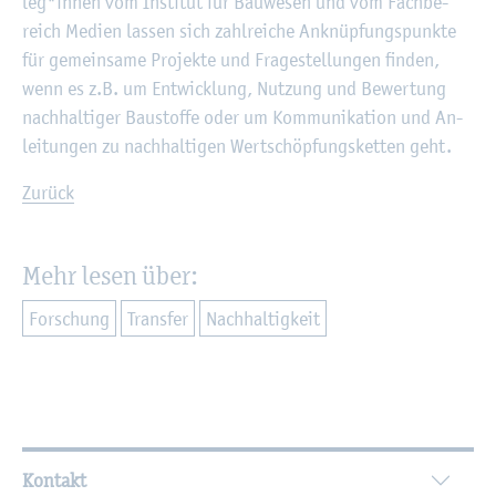
leg*innen vom In­sti­tut für Bau­we­sen und vom Fach­be­
reich Me­di­en las­sen sich zahl­rei­che An­knüp­fungs­punk­te
für ge­mein­sa­me Pro­jek­te und Fra­ge­stel­lun­gen fin­den,
wenn es z.B. um Ent­wick­lung, Nut­zung und Be­wer­tung
nach­hal­ti­ger Bau­stof­fe oder um Kom­mu­ni­ka­ti­on und An­
lei­tun­gen zu nach­hal­ti­gen Wert­schöp­fungs­ket­ten geht.
Zu­rück
Mehr lesen über:
For­schung
Trans­fer
Nach­hal­tig­keit
Wei­ter­füh­ren­de In­for­ma­tio­nen
Kontakt