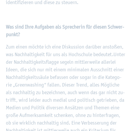
iden­ti­fi­zie­ren und diese zu steu­ern.
Was sind Ihre Auf­ga­ben als Spre­che­rin für die­sen Schwer­
punkt?
Zum einen möch­te ich eine Dis­kus­si­on dar­über an­sto­ßen,
was Nach­hal­tig­keit für uns als Hoch­schu­le be­deu­tet.
Unter
der Nach­hal­tig­keits­flag­ge se­geln mitt­ler­wei­le al­ler­lei
Ideen, die sich nur mit einem mi­ni­ma­len Aus­schnitt einer
Nach­hal­tig­keits­säu­le be­fas­sen oder sogar in die Ka­te­go­
rie „Green­wa­shing“ fal­len. Die­ser Trend, alles Mög­li­che
als nach­hal­tig zu be­zeich­nen, auch wenn das gar nicht zu­
trifft, wird lei­der auch me­di­al und po­li­tisch ge­trie­ben, da
Me­di­en und Po­li­tik di­ver­sen An­sät­zen und The­men eine
große Auf­merk­sam­keit schen­ken, ohne zu hin­ter­fra­gen,
ob sie wirk­lich nach­hal­tig sind. Eine Ver­bes­se­rung der
Nach­hal­tig­keit ist mitt­ler­wei­le auch ein Kri­te­ri­um für