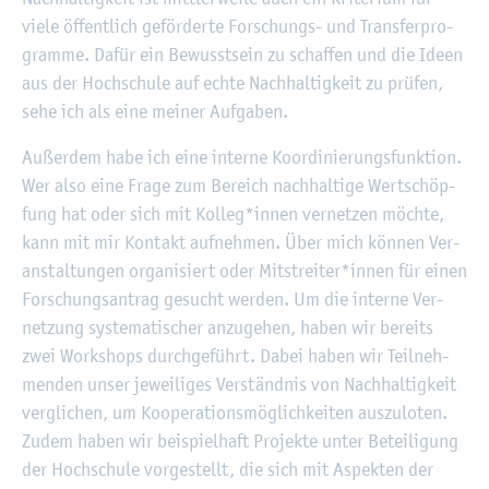
viele öf­fent­lich ge­för­der­te For­schungs- und Trans­fer­pro­
gram­me. Dafür ein Be­wusst­sein zu schaf­fen und die Ideen
aus der Hoch­schu­le auf echte Nach­hal­tig­keit zu prü­fen,
sehe ich als eine mei­ner Auf­ga­ben.
Au­ßer­dem habe ich eine in­ter­ne Ko­or­di­nie­rungs­funk­ti­on.
Wer also eine Frage zum Be­reich nach­hal­ti­ge Wert­schöp­
fung hat oder sich mit Kol­leg*innen ver­net­zen möch­te,
kann mit mir Kon­takt auf­neh­men. Über mich kön­nen Ver­
an­stal­tun­gen or­ga­ni­siert oder Mit­strei­ter*innen für einen
For­schungs­an­trag ge­sucht wer­den. Um die in­ter­ne Ver­
net­zung sys­te­ma­ti­scher an­zu­ge­hen, haben wir be­reits
zwei Work­shops durch­ge­führt. Dabei haben wir Teil­neh­
men­den unser je­wei­li­ges Ver­ständ­nis von Nach­hal­tig­keit
ver­gli­chen, um Ko­ope­ra­ti­ons­mög­lich­kei­ten aus­zu­lo­ten.
Zudem haben wir bei­spiel­haft Pro­jek­te unter Be­tei­li­gung
der Hoch­schu­le vor­ge­stellt, die sich mit As­pek­ten der