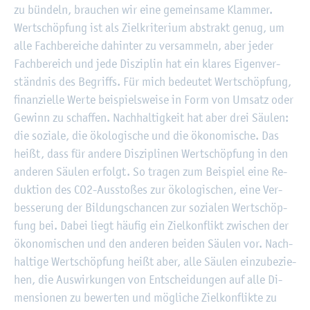
zu bün­deln, brau­chen wir eine ge­mein­sa­me Klam­mer.
Wert­schöp­fung ist als Ziel­kri­te­ri­um abs­trakt genug, um
alle Fach­be­rei­che da­hin­ter zu ver­sam­meln, aber jeder
Fach­be­reich und jede Dis­zi­plin hat ein kla­res Ei­gen­ver­
ständ­nis des Be­griffs. Für mich be­deu­tet Wert­schöp­fung,
fi­nan­zi­el­le Werte bei­spiels­wei­se in Form von Um­satz oder
Ge­winn zu schaf­fen. Nach­hal­tig­keit hat aber drei Säu­len:
die so­zia­le, die öko­lo­gi­sche und die öko­no­mi­sche. Das
heißt, dass für an­de­re Dis­zi­pli­nen Wert­schöp­fung in den
an­de­ren Säu­len er­folgt. So tra­gen zum Bei­spiel eine Re­
duk­ti­on des CO2-Aus­sto­ßes zur öko­lo­gi­schen, eine Ver­
bes­se­rung der Bil­dungs­chan­cen zur so­zia­len Wert­schöp­
fung bei. Dabei liegt häu­fig ein Ziel­kon­flikt zwi­schen der
öko­no­mi­schen und den an­de­ren bei­den Säu­len vor. Nach­
hal­ti­ge Wert­schöp­fung heißt aber, alle Säu­len ein­zu­be­zie­
hen, die Aus­wir­kun­gen von Ent­schei­dun­gen auf alle Di­
men­sio­nen zu be­wer­ten und mög­li­che Ziel­kon­flik­te zu