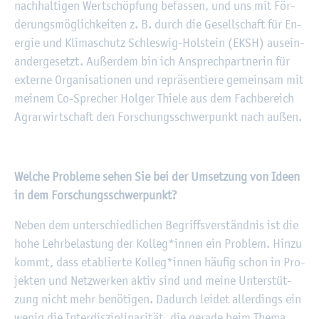
nach­hal­ti­gen Wert­schöp­fung be­fas­sen, und uns mit För­
de­rungs­mög­lich­kei­ten z. B. durch die Ge­sell­schaft für En­
er­gie und Kli­ma­schutz Schles­wig-Hol­stein (EKSH) aus­ein­
an­der­ge­setzt. Au­ßer­dem bin ich An­sprech­part­ne­rin für
ex­ter­ne Or­ga­ni­sa­tio­nen und re­prä­sen­tie­re ge­mein­sam mit
mei­nem Co-Spre­cher Hol­ger Thie­le aus dem Fach­be­reich
Agrar­wirt­schaft den For­schungs­schwer­punkt nach außen.
Wel­che Pro­ble­me sehen Sie bei der Um­set­zung von Ideen
in dem For­schungs­schwer­punkt?
Neben dem un­ter­schied­li­chen Be­griffs­ver­ständ­nis ist die
hohe Lehr­be­las­tung der Kol­leg*innen ein Pro­blem. Hinzu
kommt, dass eta­blier­te Kol­leg*innen häu­fig schon in Pro­
jek­ten und Netz­wer­ken aktiv sind und meine Un­ter­stüt­
zung nicht mehr be­nö­ti­gen. Da­durch lei­det al­ler­dings ein
wenig die In­ter­dis­zi­pli­na­ri­tät, die ge­ra­de beim Thema