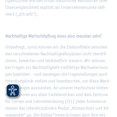
tig­keits­zie­le wie den Er­halt na­tür­li­cher Res­sour­cen oder
Chan­cen­gleich­heit ex­pli­zit als Un­ter­neh­mens­zie­le de­fi­
niert („Ich will“).
Nach­hal­ti­ge Wert­schöp­fung muss also mess­bar sein?
Un­be­dingt, sonst kön­nen wir die Ziel­kon­flik­te zwi­schen
den ver­schie­de­nen Nach­hal­tig­keits­säu­len nicht iden­ti­fi­
zie­ren, be­wer­ten und letzt­end­lich steu­ern. Wir müs­sen
bei Fra­gen zur Nach­hal­tig­keit viel­fäl­ti­ge Wech­sel­wir­kun­
gen be­ach­ten – und des­we­gen die Fra­ge­stel­lun­gen auch
in­ter­dis­zi­pli­när stel­len und be­ant­wor­ten, um diese Wech­
sel­wir­kun­gen aus­zu­lo­ten. An un­se­rer Hoch­schu­le bie­ten
Kol­leg*innen aus allen Fach­be­rei­chen und dem Zen­trum
für Ler­nen und Lehr­ent­wick­lung (ZLL) jedes Som­mer­se­
mes­ter das in­ter­dis­zi­pli­nä­re Modul „Kli­ma­schutz und Kli­
ma­wan­del“ an. Die Kol­leg*innen brin­gen dort ihre wis­