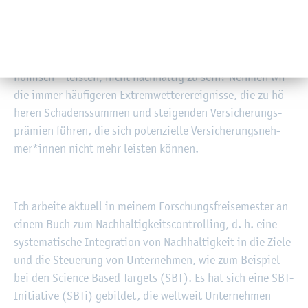
einer hö­he­ren Ver­sor­gungs­si­cher­heit aus. Aus dem Ziel­
kon­flikt wurde eine Ziel­kom­ple­men­ta­ri­tät. Aber ei­gent­
lich darf die Frage nicht lau­ten: Kön­nen wir uns Nach­hal­
tig­keit leis­ten? Son­dern: Kön­nen wir es uns – auch öko­
no­misch – leis­ten, nicht nach­hal­tig zu sein? Neh­men wir
die immer häu­fi­ge­ren Ex­trem­wet­ter­er­eig­nis­se, die zu hö­
he­ren Scha­dens­sum­men und stei­gen­den Ver­si­che­rungs­
prä­mi­en füh­ren, die sich po­ten­zi­el­le Ver­si­che­rungs­neh­
mer*innen nicht mehr leis­ten kön­nen.
Ich ar­bei­te ak­tu­ell in mei­nem For­schungs­frei­se­mes­ter an
einem Buch zum Nach­hal­tig­keits­con­trol­ling, d. h. eine
sys­te­ma­ti­sche In­te­gra­ti­on von Nach­hal­tig­keit in die Ziele
und die Steue­rung von Un­ter­neh­men, wie zum Bei­spiel
bei den Sci­ence Based Tar­gets (SBT). Es hat sich eine SBT-
In­itia­ti­ve (SBTi) ge­bil­det, die welt­weit Un­ter­neh­men