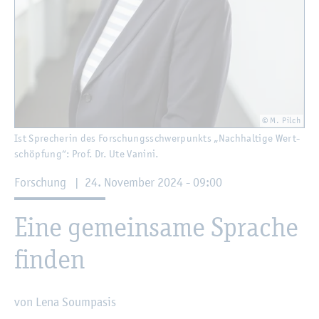
© M. Pilch
Ist Spre­che­rin des For­schungs­schwer­punkts „Nach­hal­ti­ge Wert­
schöp­fung“: Prof. Dr. Ute Va­ni­ni.
For­schung
|
24. No­vem­ber 2024 - 09:00
Eine ge­mein­sa­me Spra­che
fin­den
von Lena So­um­pa­sis