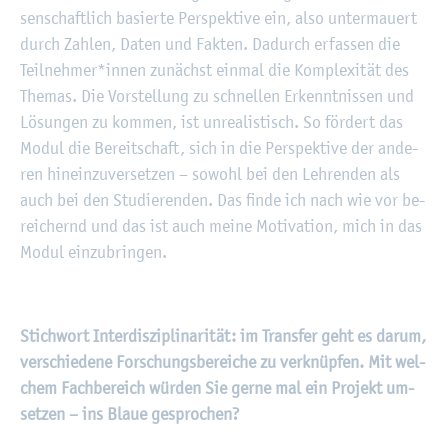
sen­schaft­lich ba­sier­te Per­spek­ti­ve ein, also un­ter­mau­ert
durch Zah­len, Daten und Fak­ten. Da­durch er­fas­sen die
Teil­neh­mer*innen zu­nächst ein­mal die Kom­ple­xi­tät des
The­mas. Die Vor­stel­lung zu schnel­len Er­kennt­nis­sen und
Lö­sun­gen zu kom­men, ist un­rea­lis­tisch. So för­dert das
Modul die Be­reit­schaft, sich in die Per­spek­ti­ve der an­de­
ren hin­ein­zu­ver­set­zen – so­wohl bei den Leh­ren­den als
auch bei den Stu­die­ren­den. Das finde ich nach wie vor be­
rei­chernd und das ist auch meine Mo­ti­va­ti­on, mich in das
Modul ein­zu­brin­gen.
Stich­wort In­ter­dis­zi­pli­na­ri­tät: im Trans­fer geht es darum,
ver­schie­de­ne For­schungs­be­rei­che zu ver­knüp­fen. Mit wel­
chem Fach­be­reich wür­den Sie gerne mal ein Pro­jekt um­
set­zen – ins Blaue ge­spro­chen?