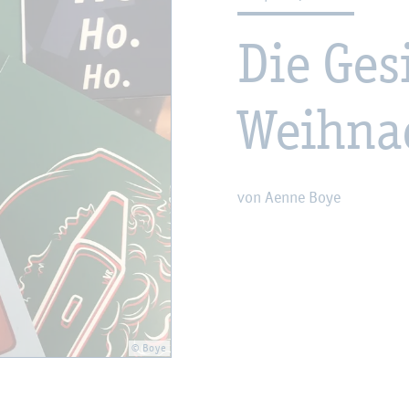
Die Ge­s
Weih­nac
von Aenne Boye
© Boye