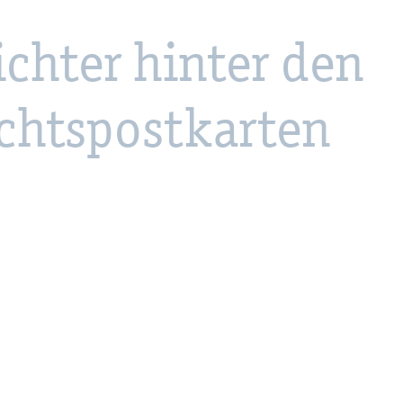
ich­ter hin­ter den
hts­post­kar­ten