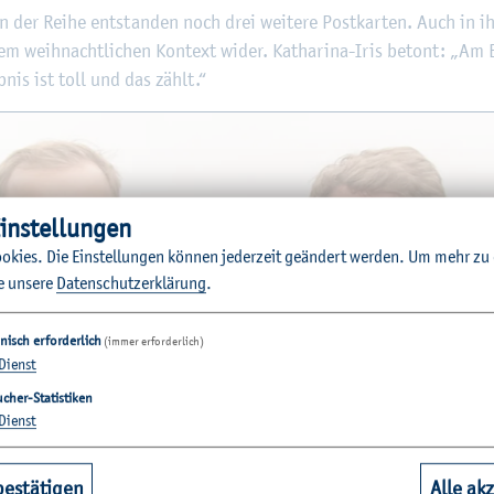
n der Reihe ent­stan­den noch drei wei­te­re Post­kar­ten. Auch in ih
m weih­nacht­li­chen Kon­text wider. Ka­tha­ri­na-Iris be­tont: „A
b­nis ist toll und das zählt.“
in­stel­lun­gen
o­kies. Die Ein­stel­lun­gen kön­nen je­der­zeit ge­än­dert wer­den.
Um mehr zu e
e un­se­re
Da­ten­schut­z­er­klä­rung
.
nisch erforderlich
(immer erforderlich)
Dienst
cher-Statistiken
Dienst
bestätigen
Alle ak