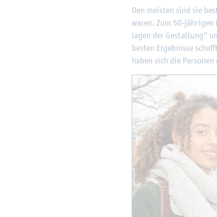
Den meis­ten sind sie be­st
waren. Zum 50-jäh­ri­gen B
la­gen der Ge­stal­tung“ unt
bes­ten Er­geb­nis­se scha
haben sich die Per­so­nen