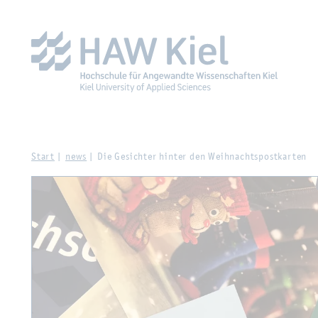
Zur Haupt­na­vi­ga­ti­on sprin­gen
Zum Haupt­in­halt sprin­g
Start
news
Die Ge­sich­ter hin­ter den Weih­nachts­post­kar­ten