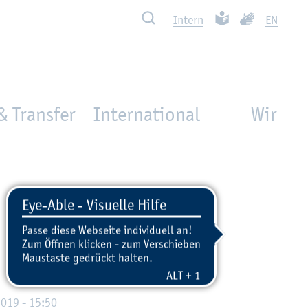
Such­ben
Leich­te Spra­che
Ge­bär­den­spra
In­tern
EN
& Transfer
International
Wir
2019 - 15:50