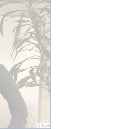
© Boye