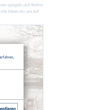
nen spie­geln sich Mo­ti­ve
m Ende haben wir uns auf
r­fah­ren,
zeptieren