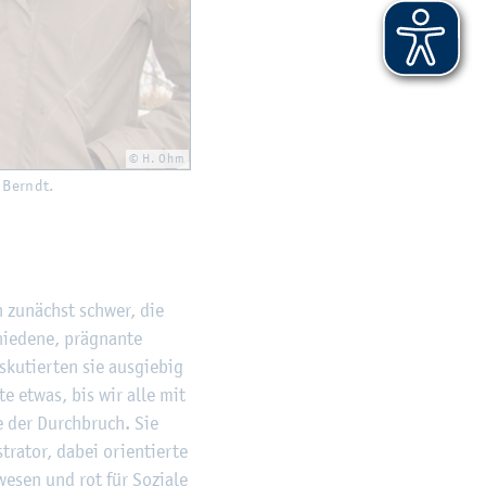
© H. Ohm
s Berndt.
ch zu­nächst schwer, die
hie­de­ne, prä­gnan­te
ku­tier­ten sie aus­gie­big
­te etwas, bis wir alle mit
de der Durch­bruch. Sie
a­tor, dabei ori­en­tier­te
e­sen und rot für So­zia­le