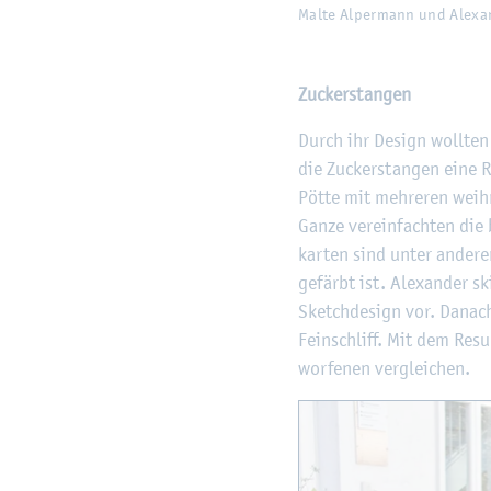
Malte Al­per­mann und Alex­an
Zu­cker­stan­gen
Durch ihr De­sign woll­ten
die Zu­cker­stan­gen eine 
Pötte mit meh­re­ren weih­
Ganze ver­ein­fach­ten die b
kar­ten sind unter an­de­r
ge­färbt ist. Alex­an­der s
Sketch­de­sign vor. Da­nac
Fein­schliff. Mit dem Re­su
wor­fe­nen ver­glei­chen.