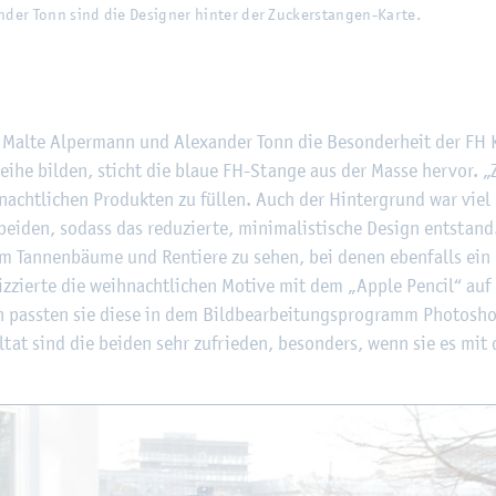
­der Tonn sind die De­si­gner hin­ter der Zu­cker­stan­gen-Karte.
 Malte Al­per­mann und Alex­an­der Tonn die Be­son­der­heit der FH K
Reihe bil­den, sticht die blaue FH-Stan­ge aus der Masse her­vor. „Z
nacht­li­chen Pro­duk­ten zu fül­len. Auch der Hin­ter­grund war viel
ei­den, so­dass das re­du­zier­te, mi­ni­ma­lis­ti­sche De­sign ent­sta
em Tan­nen­bäu­me und Ren­tie­re zu sehen, bei denen eben­falls ein
kiz­zier­te die weih­nacht­li­chen Mo­ti­ve mit dem „Apple Pen­cil“ a
h pass­ten sie diese in dem Bild­be­ar­bei­tungs­pro­gramm Pho­to­s
l­tat sind die bei­den sehr zu­frie­den, be­son­ders, wenn sie es mit 