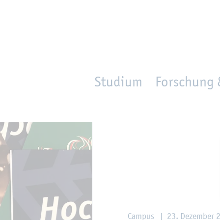
en
Zur Un­ter­na­vi­ga­ti­on sprin­gen
per­son_­se­arch
mo­ve­d_lo­ca­ti­on
Studium
Forschung 
Cam­pus
|
23. De­zem­ber 