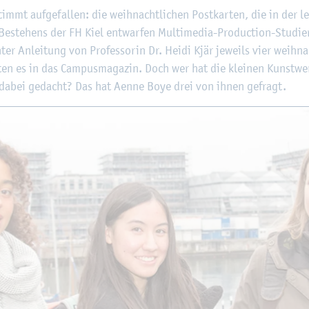
©
Fach­hoch­schu­le Kiel
immt auf­ge­fal­len: die weih­nacht­li­chen Post­kar­ten, die in der le
e­stehens der FH Kiel ent­war­fen Mul­ti­me­dia-Pro­duc­tion-Stu­di
er An­lei­tung von Pro­fes­so­rin Dr. Heidi Kjär je­weils vier weih­nac
ff­ten es in das Cam­pus­ma­ga­zin. Doch wer hat die klei­nen Kunst­w
 dabei ge­dacht? Das hat Aenne Boye drei von ihnen ge­fragt.