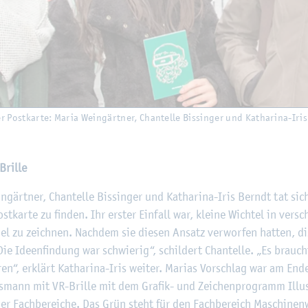
er Post­kar­te: Maria Wein­gärt­ner, Chan­tel­le Bis­sin­ger und Ka­tha­ri­na-Iri
ril­le
ärt­ner, Chan­tel­le Bis­sin­ger und Ka­tha­ri­na-Iris Berndt tat si
t­kar­te zu fin­den. Ihr ers­ter Ein­fall war, klei­ne Wich­tel in ver­sc
el zu zeich­nen. Nach­dem sie die­sen An­satz ver­wor­fen hat­ten, dis­
e Ide­en­fin­dung war schwie­rig“, schil­dert Chan­tel­le. „Es brauch
en“, er­klärt Ka­tha­ri­na-Iris wei­ter. Ma­ri­as Vor­schlag war am En
­mann mit VR-Bril­le mit dem Gra­fik- und Zei­chen­pro­gramm Il­lus­tr
r Fach­be­rei­che. Das Grün steht für den Fach­be­reich Ma­schi­nen­w