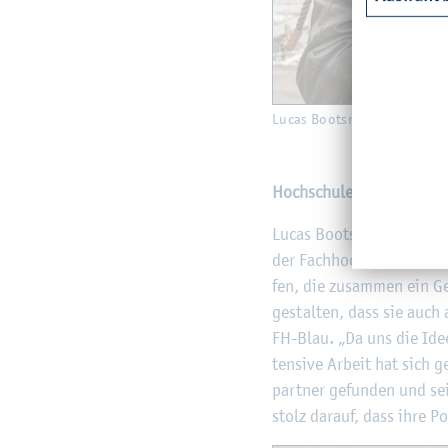
Lucas Boots­mann und Björn M
Hoch­schu­le! Ho. Ho.
Lucas Boots­mann und Björn 
der Fach­hoch­schu­le, wie 
fen, die zu­sam­men ein Ge­
ge­stal­ten, dass sie auch a
FH-Blau. „Da uns die Idee
ten­si­ve Ar­beit hat sic
part­ner ge­fun­den und se
stolz dar­auf, dass ihre Po