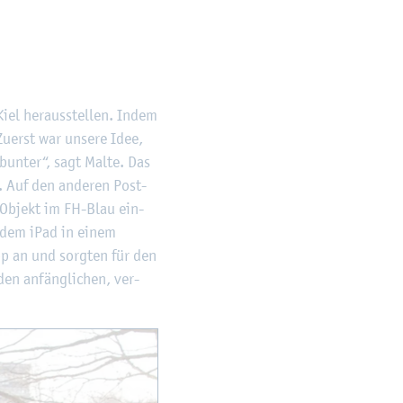
iel her­aus­stel­len. Indem
u­erst war un­se­re Idee,
 bun­ter“, sagt Malte. Das
nd. Auf den an­de­ren Post­
 Ob­jekt im FH-Blau ein­
uf dem iPad in einem
hop an und sorg­ten für den
den an­fäng­li­chen, ver­