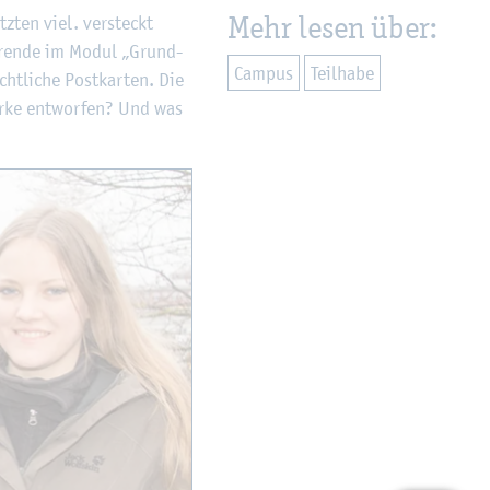
Mehr lesen über:
tz­ten viel. ver­steckt
e­ren­de im Modul „Grund­
Cam­pus
Teil­ha­be
ht­li­che Post­kar­ten. Die
er­ke ent­wor­fen? Und was