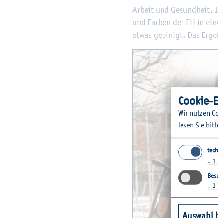
Ar­beit und Ge­sund­heit. I
und Far­ben der FH in eine
etwas ge­ei­nigt. Das Er­ge
Coo­kie-E
Wir nut­zen Co
lesen Sie bitt
tech
↓
1
Besu
↓
1
Auswahl 