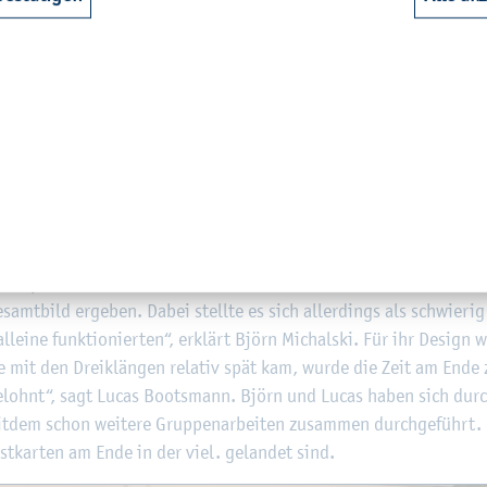
ich­al­ski de­sign­ten die "Ho. Ho. Hoch­schu­le!"-Karte.
Mich­al­ski ori­en­tier­ten sich bei der Ge­stal­tung ihrer Post­kar
bei­spiels­wei­se „Weit­blick, Auf­wind, Ein­satz“. „Zu­nächst woll­ten
samt­bild er­ge­ben. Dabei stell­te es sich al­ler­dings als schwie­rig
l­lei­ne funk­tio­nier­ten“, er­klärt Björn Mich­al­ski. Für ihr De­sign
 mit den Drei­klän­gen re­la­tiv spät kam, wurde die Zeit am Ende 
h ge­lohnt“, sagt Lucas Boots­mann. Björn und Lucas haben sich du
it­dem schon wei­te­re Grup­pen­ar­bei­ten zu­sam­men durch­ge­führt.
st­kar­ten am Ende in der viel. ge­lan­det sind.