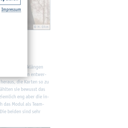
Im­pres­sum
© H. Ohm
­te an den Drei­klän­gen
 wir vier Kar­ten ent­wer­
 her­aus, die Kar­ten so zu
 wähl­ten sie be­wusst das
ziem­lich eng aber die in­
rch das Modul als Team­
 Die bei­den sind sehr