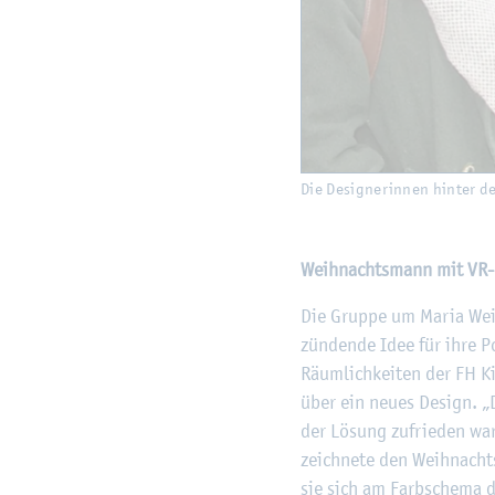
Die De­si­gne­rin­nen hin­ter d
Weih­nachts­mann mit VR-B
Die Grup­pe um Maria Wein­g
zün­den­de Idee für ihre Pos
Räum­lich­kei­ten der FH Ki
über ein neues De­sign. „Di
der Lö­sung zu­frie­den war
zeich­ne­te den Weih­nachts
sie sich am Farb­sche­ma de