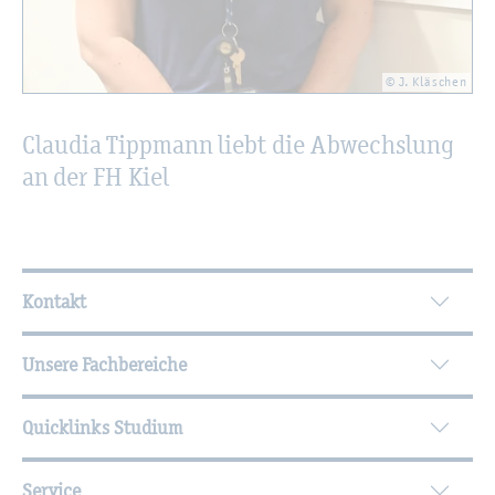
© J. Kläschen
Clau­dia Tipp­mann liebt die Ab­wechs­lung
an der FH Kiel
Wei­ter­füh­ren­de In­for­ma­tio­nen
Kontakt
Unsere Fachbereiche
Quicklinks Studium
Service