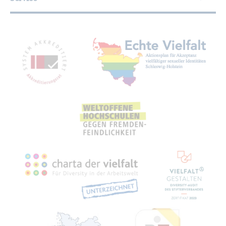
Mit­glied­schaf­ten, Aus­zeich­nun­gen,