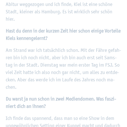
Ab­itur weg­ge­zo­gen und ich finde, Kiel ist eine schö­ne
Stadt, klei­ner als Ham­burg. Es ist wirk­lich sehr schön
hier.
Hast du denn in der kur­zen Zeit hier schon ei­ni­ge Vor­tei­le
Kiels ken­nen­ge­lernt?
Am Strand war ich tat­säch­lich schon. Mit der Fähre ge­fah­
ren bin ich noch nicht, aber ich bin auch erst seit Sams­
tag in der Stadt. Diens­tag war mein ers­ter Tag im FSJ. So
viel Zeit hatte ich also noch gar nicht, um alles zu ent­de­
cken. Aber das werde ich im Laufe des Jah­res noch ma­
chen.
Du warst ja nun schon in zwei Me­di­en­do­men. Was fas­zi­
niert dich an ihnen?
Ich finde das span­nend, dass man so eine Show in dem
un­ge­wöhn­li­chen Set­ting einer Kup­pel macht und da­durch