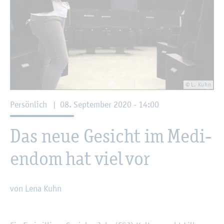
© L. Kuhn
Per­sön­lich
|
08. Sep­tem­ber 2020 - 14:00
Das neue Ge­sicht im Me­di­
en­dom hat viel vor
von Lena Kuhn