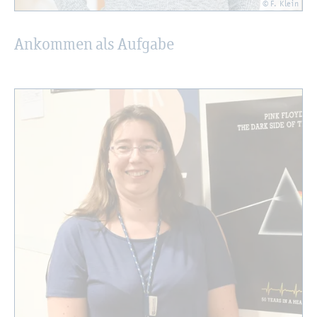
© F. Klein
An­kom­men als Auf­ga­be