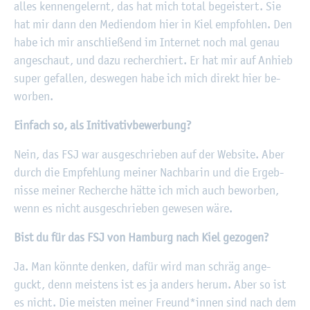
alles ken­nen­ge­lernt, das hat mich total be­geis­tert. Sie
hat mir dann den Me­di­en­dom hier in Kiel emp­foh­len. Den
habe ich mir an­schlie­ßend im In­ter­net noch mal genau
an­ge­schaut, und dazu re­cher­chiert. Er hat mir auf An­hieb
super ge­fal­len, des­we­gen habe ich mich di­rekt hier be­
wor­ben.
Ein­fach so, als In­i­tiv­a­tiv­be­wer­bung?
Nein, das FSJ war aus­ge­schrie­ben auf der Web­site. Aber
durch die Emp­feh­lung mei­ner Nach­ba­rin und die Er­geb­
nis­se mei­ner Re­cher­che hätte ich mich auch be­wor­ben,
wenn es nicht aus­ge­schrie­ben ge­we­sen wäre.
Bist du für das FSJ von Ham­burg nach Kiel ge­zo­gen?
Ja. Man könn­te den­ken, dafür wird man schräg an­ge­
guckt, denn meis­tens ist es ja an­ders herum. Aber so ist
es nicht. Die meis­ten mei­ner Freund*innen sind nach dem