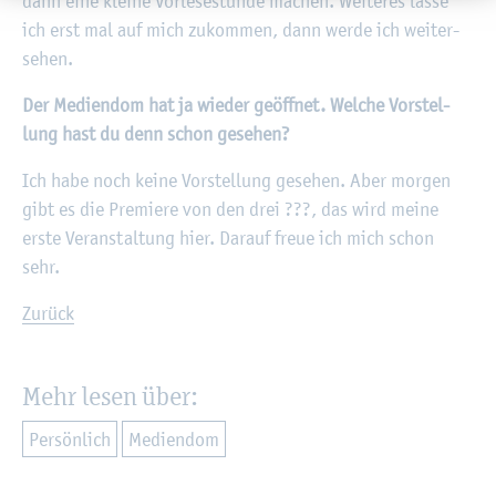
dann eine klei­ne Vor­le­se­stun­de ma­chen. Wei­te­res lasse
ich erst mal auf mich zu­kom­men, dann werde ich wei­ter­
se­hen.
Der Me­di­en­dom hat ja wie­der ge­öff­net. Wel­che Vor­stel­
lung hast du denn schon ge­se­hen?
Ich habe noch keine Vor­stel­lung ge­se­hen. Aber mor­gen
gibt es die Pre­mie­re von den drei ???, das wird meine
erste Ver­an­stal­tung hier. Dar­auf freue ich mich schon
sehr.
Zu­rück
Mehr lesen über:
Per­sön­lich
Me­di­en­dom