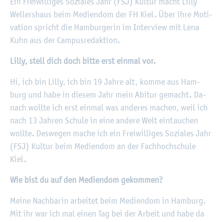
©
Fach­hoch­schu­le Kiel
Ein Frei­wil­li­ges So­zia­les Jahr (FSJ) Kul­tur macht Lilly
Wel­lers­haus beim Me­di­en­dom der FH Kiel. Über ihre Mo­ti­
va­ti­on spricht die Ham­bur­ge­rin im In­ter­view mit Lena
Kuhn aus der Cam­pus­re­dak­ti­on.
Lilly, stell dich doch bitte erst ein­mal vor.
Hi, ich bin Lilly, ich bin 19 Jahre alt, komme aus Ham­
burg und habe in die­sem Jahr mein Ab­itur ge­macht. Da­
nach woll­te ich erst ein­mal was an­de­res ma­chen, weil ich
nach 13 Jah­ren Schu­le in eine an­de­re Welt ein­tau­chen
woll­te. Des­we­gen mache ich ein Frei­wil­li­ges So­zia­les Jahr
(FSJ) Kul­tur beim Me­di­en­dom an der Fach­hoch­schu­le
Kiel.
Wie bist du auf den Me­di­en­dom ge­kom­men?
Meine Nach­ba­rin ar­bei­tet beim Me­di­en­dom in Ham­burg.
Mit ihr war ich mal einen Tag bei der Ar­beit und habe da