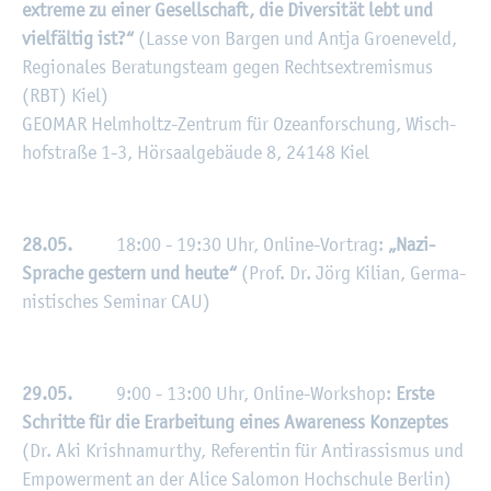
ex­tre­me zu einer Ge­sell­schaft, die Di­ver­si­tät lebt und
viel­fäl­tig ist?“
(Lasse von Bar­gen und Antja Gro­ene­veld,
Re­gio­na­les Be­ra­tungs­team gegen Rechts­ex­tre­mis­mus
(RBT) Kiel)
GEO­MAR Helm­holtz-Zen­trum für Ozean­for­schung, Wisch­
hof­stra­ße 1-3, Hör­saal­ge­bäu­de 8, 24148 Kiel
28.05.
18:00 - 19:30 Uhr, On­line-Vor­trag:
„Nazi-
Spra­che ges­tern und heute“
(Prof. Dr. Jörg Ki­li­an, Ger­ma­
nis­ti­sches Se­mi­nar CAU)
29.05.
9:00 - 13:00 Uhr, On­line-Work­shop:
Erste
Schrit­te für die Er­ar­bei­tung eines Awa­re­ness Kon­zep­tes
(Dr. Aki Krishna­mur­thy, Re­fe­ren­tin für An­ti­ras­sis­mus und
Em­power­ment an der Alice Sa­lo­mon Hoch­schu­le Ber­lin)