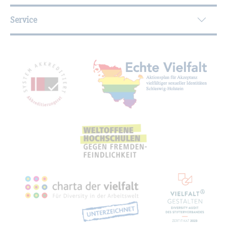
Service
Mit­glied­schaf­ten, Aus­zeich­nun­gen,