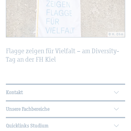
© H. Ohm
Flag­ge zei­gen für Viel­falt – am Di­ver­si­ty-
Tag an der FH Kiel
Wei­ter­füh­ren­de In­for­ma­tio­nen
Kontakt
Unsere Fachbereiche
Quicklinks Studium