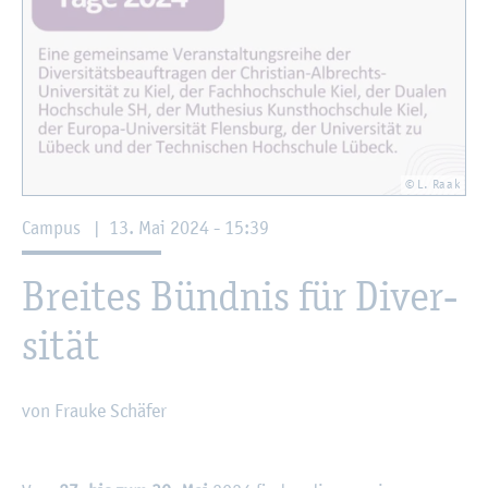
© L. Raak
Cam­pus
|
13. Mai 2024 - 15:39
Brei­tes Bünd­nis für Di­ver­
si­tät
von Frau­ke Schä­fer