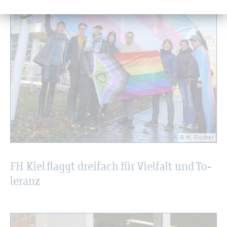
© M. Fi­scher
FH Kiel flaggt drei­fach für Viel­falt und To­
le­ranz