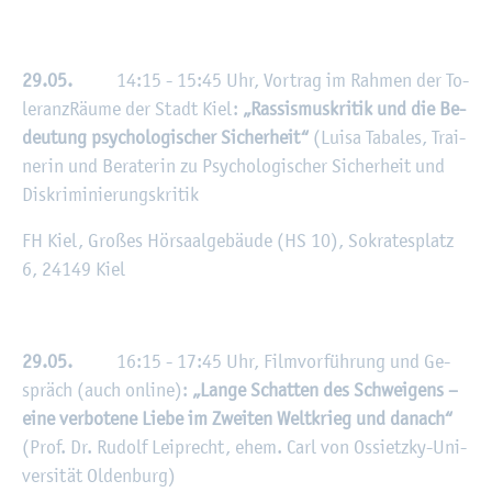
29.05.
14:15 - 15:45 Uhr, Vor­trag im Rah­men der To­
le­ranz­Räu­me der Stadt Kiel:
„Ras­sis­mus­kri­tik und die Be­
deu­tung psy­cho­lo­gi­scher Si­cher­heit“
(Luisa Ta­ba­les, Trai­
ne­rin und Be­ra­te­rin zu Psy­cho­lo­gi­scher Si­cher­heit und
Dis­kri­mi­nie­rungs­kri­tik
FH Kiel, Gro­ßes Hör­saal­ge­bäu­de (HS 10), So­kra­tes­platz
6, 24149 Kiel
29.05.
16:15 - 17:45 Uhr, Film­vor­füh­rung und Ge­
spräch (auch on­line):
„Lange Schat­ten des Schwei­gens –
eine ver­bo­te­ne Liebe im Zwei­ten Welt­krieg und da­nach“
(Prof. Dr. Ru­dolf Lei­precht, ehem. Carl von Os­sietz­ky-Uni­
ver­si­tät Ol­den­burg)