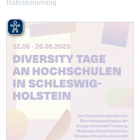
Dis­kri­mi­nie­rung