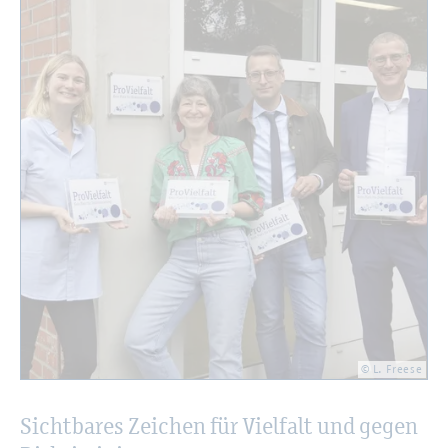
© L. Free­se
Sicht­ba­res Zei­chen für Viel­falt und gegen