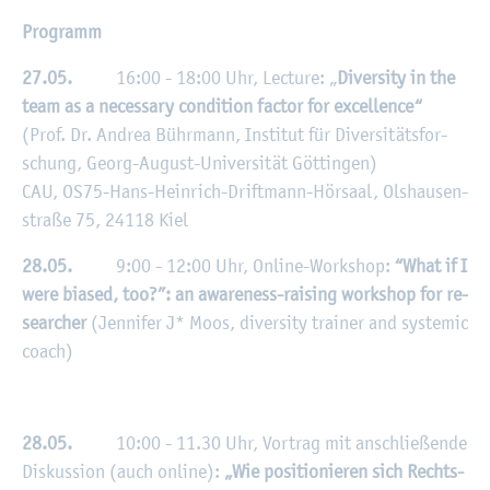
Pro­gramm
27.05.
16:00 - 18:00 Uhr, Lec­tu­re: „
Di­ver­si­ty in the
team as a ne­cess­a­ry con­di­ti­on fac­tor for ex­cel­lence“
(Prof. Dr. An­drea Bühr­mann, In­sti­tut für Di­ver­si­täts­for­
schung, Georg-Au­gust-Uni­ver­si­tät Göt­tin­gen)
CAU, OS75-Hans-Hein­rich-Drift­mann-Hör­saal, Ols­hau­sen­
stra­ße 75, 24118 Kiel
28.05.
9:00 - 12:00 Uhr, On­line-Work­shop:
“What if I
were bia­sed, too?”: an awa­re­ness-rai­sing work­shop for re­
se­ar­cher
(Jen­ni­fer J* Moos, di­ver­si­ty trai­ner and sys­te­mic
coach)
28.05.
10:00 - 11.30 Uhr, Vor­trag mit an­schlie­ßen­de
Dis­kus­si­on (auch on­line):
„Wie po­si­tio­nie­ren sich Rechts­