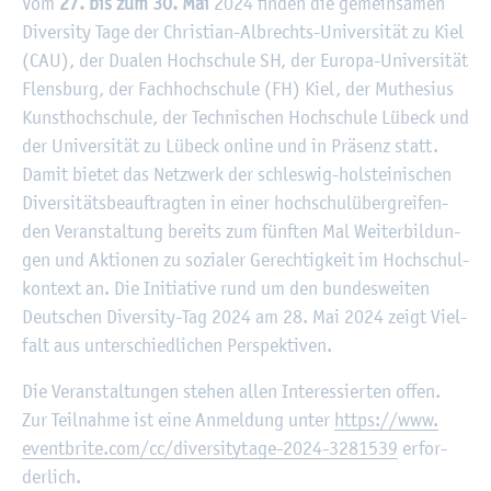
©
Fach­hoch­schu­le Kiel
Vom
27. bis zum 30. Mai
2024 fin­den die ge­mein­sa­men
Di­ver­si­ty Tage der Chris­ti­an-Al­brechts-Uni­ver­si­tät zu Kiel
(CAU), der Dua­len Hoch­schu­le SH, der Eu­ro­pa-Uni­ver­si­tät
Flens­burg, der Fach­hoch­schu­le (FH) Kiel, der Muthe­si­us
Kunst­hoch­schu­le, der Tech­ni­schen Hoch­schu­le Lü­beck und
der Uni­ver­si­tät zu Lü­beck on­line und in Prä­senz statt.
Damit bie­tet das Netz­werk der schles­wig-hol­stei­ni­schen
Di­ver­si­täts­be­auf­trag­ten in einer hoch­schul­über­grei­fen­
den Ver­an­stal­tung be­reits zum fünf­ten Mal Wei­ter­bil­dun­
gen und Ak­tio­nen zu so­zia­ler Ge­rech­tig­keit im Hoch­schul­
kon­text an. Die In­itia­ti­ve rund um den bun­des­wei­ten
Deut­schen Di­ver­si­ty-Tag 2024 am 28. Mai 2024 zeigt Viel­
falt aus un­ter­schied­li­chen Per­spek­ti­ven.
Die Ver­an­stal­tun­gen ste­hen allen In­ter­es­sier­ten offen.
Zur Teil­nah­me ist eine An­mel­dung unter
https://​www.​
eventbrite.​com/​cc/​div​ersi​tyta​ge-​2024-​3281539
er­for­
der­lich.