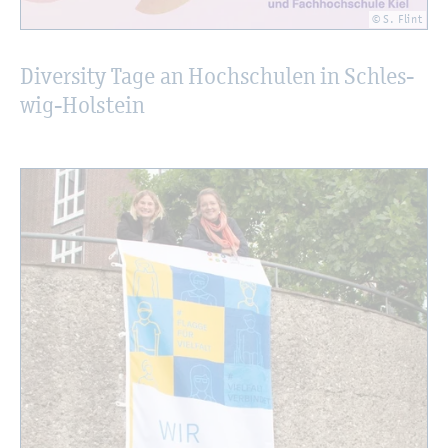
© S. Flint
Di­ver­si­ty Tage an Hoch­schu­len in Schles­
wig-Hol­stein