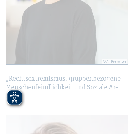
© A. Die­köt­ter
„Rechts­ex­tre­mis­mus, grup­pen­be­zo­ge­ne
Men­schen­feind­lich­keit und So­zia­le Ar­
beit“