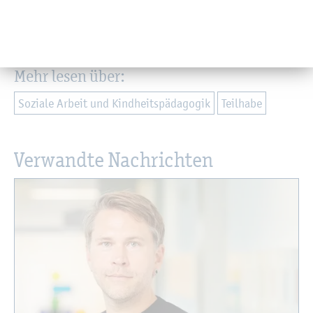
Zu­rück
Mehr lesen über:
So­zia­le Ar­beit und Kind­heits­päd­ago­gik
Teil­ha­be
Ver­wand­te Nach­rich­ten