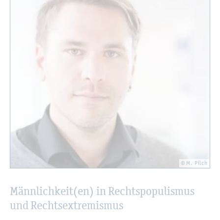
© M. Pilch
Männ­lich­keit(en) in Rechts­po­pu­lis­mus
und Rechts­ex­tre­mis­mus