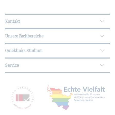
Wei­ter­füh­ren­de In­for­ma­tio­nen
Kontakt
Unsere Fachbereiche
Quicklinks Studium
Service
Mit­glied­schaf­ten, Aus­zeich­nun­gen,