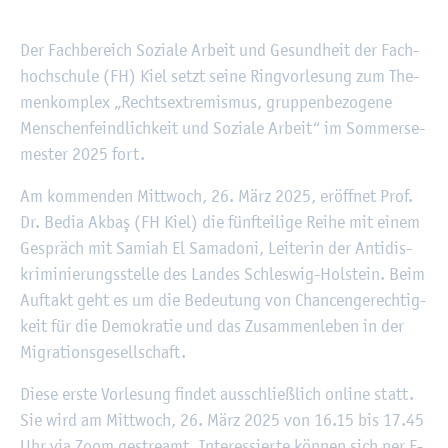
©
Fach­hoch­schu­le Kiel
Der Fach­be­reich So­zia­le Ar­beit und Ge­sund­heit der Fach­
hoch­schu­le (FH) Kiel setzt seine Ring­vor­le­sung zum The­
men­kom­plex „Rechts­ex­tre­mis­mus, grup­pen­be­zo­ge­ne
Men­schen­feind­lich­keit und So­zia­le Ar­beit“ im Som­mer­se­
mes­ter 2025 fort.
Am kom­men­den Mitt­woch, 26. März 2025, er­öff­net Prof.
Dr. Bedia Akbaş (FH Kiel) die fünf­tei­li­ge Reihe mit einem
Ge­spräch mit Sa­mi­ah El Sa­ma­do­ni, Lei­te­rin der An­ti­dis­
kri­mi­nie­rungs­stel­le des Lan­des Schles­wig-Hol­stein. Beim
Auf­takt geht es um die Be­deu­tung von Chan­cen­ge­rech­tig­
keit für die De­mo­kra­tie und das Zu­sam­men­le­ben in der
Mi­gra­ti­ons­ge­sell­schaft.
Diese erste Vor­le­sung fin­det aus­schlie­ß­lich on­line statt.
Sie wird am Mitt­woch, 26. März 2025 von 16.15 bis 17.45
Uhr via Zoom ge­streamt. In­ter­es­sier­te kön­nen sich per E-