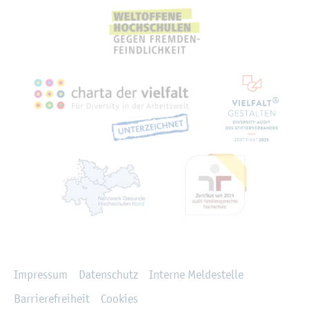
Recht­li­ches
Im­pres­sum
Da­ten­schutz
In­ter­ne Mel­de­stel­le
Bar­rie­re­frei­heit
Coo­kies