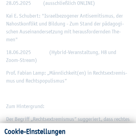
28.05.2025 (aus­schlie­ß­lich ON­LINE)
Kai E. Schu­bert: "Is­ra­el­be­zo­ge­ner An­ti­se­mi­tis­mus, der
Nah­ost­kon­flikt und Bil­dung - Zum Stand der päd­ago­gi­
schen Aus­ein­an­der­set­zung mit her­aus­for­dern­den The­
men"
18.06.2025 (Hy­brid-Ver­an­stal­tung, H8 und
Zoom-Stream)
Prof. Fa­bi­an Lamp: „Männ­lich­keit(en) in Rechts­ex­tre­mis­
mus und Rechts­po­pu­lis­mus“
Zum Hin­ter­grund:
Der Be­griff „Rechts­ex­tre­mis­mus“ sug­ge­riert, dass rech­tes
und res­sen­ti­ment­ge­la­de­nes Den­ken und Han­deln le­dig­
Coo­kie-Ein­stel­lun­gen
lich ein Phä­no­men an den ge­sell­schaft­li­chen Rän­dern ist.