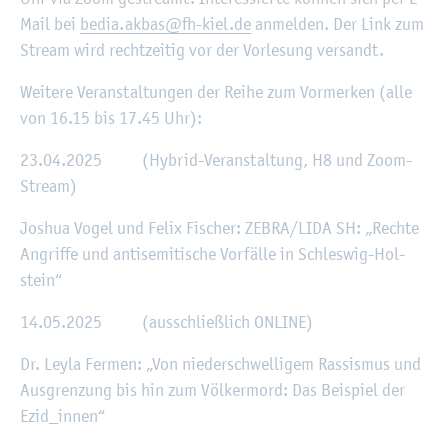
Mail bei
bedia.​akbas@​fh-​kiel.​de
an­mel­den. Der Link zum
Stream wird recht­zei­tig vor der Vor­le­sung ver­sandt.
Wei­te­re Ver­an­stal­tun­gen der Reihe zum Vor­mer­ken (alle
von 16.15 bis 17.45 Uhr):
23.04.2025 (Hy­brid-Ver­an­stal­tung, H8 und Zoom-
Stream)
Jo­shua Vogel und Felix Fi­scher: ZEBRA/LIDA SH: „Rech­te
An­grif­fe und an­ti­se­mi­ti­sche Vor­fäl­le in Schles­wig-Hol­
stein“
14.05.2025 (aus­schlie­ß­lich ON­LINE)
Dr. Leyla Fer­men: „Von nie­der­schwel­li­gem Ras­sis­mus und
Aus­gren­zung bis hin zum Völ­ker­mord: Das Bei­spiel der
Ezi­d_in­nen“