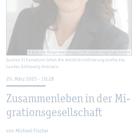
© Büro der Bür­ger­be­auf­trag­ten für so­zia­le An­ge­le­gen­hei­ten
Sa­mi­ah El Sa­ma­do­ni lei­tet die An­ti­dis­kri­mi­nie­rungs­stel­le des
Lan­des Schles­wig-Hol­stein.
20. März 2025 - 10:28
Zu­sam­men­le­ben in der Mi­
gra­ti­ons­ge­sell­schaft
von Mi­cha­el Fi­scher