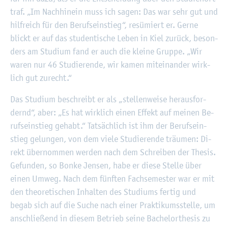
traf. „Im Nach­hin­ein muss ich sagen: Das war sehr gut und
hilf­reich für den Be­rufs­ein­stieg“, re­sü­miert er. Gerne
blickt er auf das stu­den­ti­sche Leben in Kiel zu­rück, be­son­
ders am Stu­di­um fand er auch die klei­ne Grup­pe. „Wir
waren nur 46 Stu­die­ren­de, wir kamen mit­ein­an­der wirk­
lich gut zu­recht.“
Das Stu­di­um be­schreibt er als „stel­len­wei­se her­aus­for­
dernd“, aber: „Es hat wirk­lich einen Ef­fekt auf mei­nen Be­
rufs­ein­stieg ge­habt.“ Tat­säch­lich ist ihm der Be­rufs­ein­
stieg ge­lun­gen, von dem viele Stu­die­ren­de träu­men: Di­
rekt über­nom­men wer­den nach dem Schrei­ben der The­sis.
Ge­fun­den, so Bonke Jen­sen, habe er diese Stel­le über
einen Umweg. Nach dem fünf­ten Fach­se­mes­ter war er mit
den theo­re­ti­schen In­hal­ten des Stu­di­ums fer­tig und
begab sich auf die Suche nach einer Prak­ti­kums­stel­le, um
an­schlie­ßend in die­sem Be­trieb seine Ba­che­lor­the­sis zu