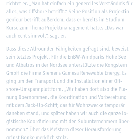
rich­tet er. „Man hat ein­fach ein ge­ne­rel­les Ver­ständ­nis für
alles, was Off­shore be­trifft.“ Seine Po­si­ti­on als Pro­jekt­in­
ge­nieur be­trifft au­ßer­dem, dass er be­reits im Stu­di­um
Kurse zum Thema Pro­jekt­ma­nage­ment hatte. „Das war
auch echt sinn­voll“, sagt er.
Dass diese All­roun­der-Fä­hig­kei­ten ge­fragt sind, be­weist
sein letz­tes Pro­jekt. Für die EnBW-Wind­parks Hohe See
und Al­ba­tros in der Nord­see un­ter­stütz­te die Kong­stein
GmbH die Firma Sie­mens Ga­me­sa Re­ne­wa­ble En­er­gy. Es
ging um den Trans­port und die In­stal­la­ti­on einer Off­
shore-Um­spann­platt­form. „Wir haben dort also die Pla­
nung über­nom­men, die Ko­or­di­na­ti­on und Vor­be­rei­tung
mit dem Jack-Up-Schiff, das für Wohn­zwe­cke tem­po­rär
da­ne­ben stand, und spä­ter haben wir auch die ganze lo­
gis­ti­sche Ko­or­di­nie­rung mit den Sub­un­ter­neh­mern über­
nom­men.“ Über das Meis­tern die­ser Her­aus­for­de­rung
grinst Bonke merk­lich stolz.