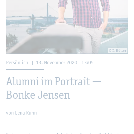
© I. Böl­ter
Per­sön­lich
|
13. No­vem­ber 2020 - 13:05
Alum­ni im Por­trait ─
Bonke Jen­sen
von Lena Kuhn