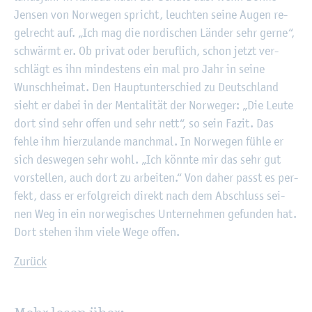
Jen­sen von Nor­we­gen spricht, leuch­ten seine Augen re­
gel­recht auf. „Ich mag die nor­di­schen Län­der sehr gerne“,
schwärmt er. Ob pri­vat oder be­ruf­lich, schon jetzt ver­
schlägt es ihn min­des­tens ein mal pro Jahr in seine
Wunsch­hei­mat. Den Haupt­un­ter­schied zu Deutsch­land
sieht er dabei in der Men­ta­li­tät der Nor­we­ger: „Die Leute
dort sind sehr offen und sehr nett“, so sein Fazit. Das
fehle ihm hier­zu­lan­de manch­mal. In Nor­we­gen fühle er
sich des­we­gen sehr wohl. „Ich könn­te mir das sehr gut
vor­stel­len, auch dort zu ar­bei­ten.“ Von daher passt es per­
fekt, dass er er­folg­reich di­rekt nach dem Ab­schluss sei­
nen Weg in ein nor­we­gi­sches Un­ter­neh­men ge­fun­den hat.
Dort ste­hen ihm viele Wege offen.
Zu­rück