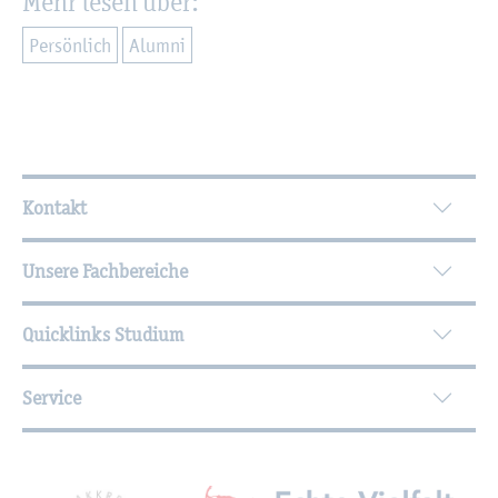
Mehr lesen über:
Per­sön­lich
Alum­ni
Wei­ter­füh­ren­de In­for­ma­tio­nen
Kontakt
Unsere Fachbereiche
Quicklinks Studium
Service
Mit­glied­schaf­ten, Aus­zeich­nun­gen,