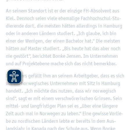
An sei­nem Stand­ort ist er der ein­zi­ge FH-Ab­sol­vent aus
Kiel. Den­noch seien viele ehe­ma­li­ge Fach­hoch­schul-Stu­
die­ren­de dort, die meis­ten hät­ten al­ler­dings in Ham­burg
oder in an­de­ren Län­dern stu­diert. „Ich glau­be, ich bin
einer der We­ni­gen, der einen Ba­che­lor hat.“ Die meis­ten
hät­ten auf Mas­ter stu­diert. „Bis heute hat das aber noch
nie ge­stört“, be­rich­tet Bonke Jen­sen. Im Un­ter­neh­men
und auf Pro­jekt­ebe­ne mache sich das nicht be­merk­bar.
Be­son­ders ge­fällt ihm an sei­nem Ar­beit­ge­ber, dass es sich
um ein nor­we­gi­sches Un­ter­neh­men mit Sitz in Ham­burg
han­delt. „Ich möch­te das nut­zen, dass wir nor­we­gisch
sind“, sagt er mit einem ver­schwö­re­ri­schen Grin­sen. Sein
mit­tel- und lang­fris­ti­ger Plan sei es „über eine län­ge­re
Zeit auch mal in Nor­we­gen zu leben.“ Eine ge­wis­se Vor­lie­
be zu nor­di­schen Län­dern lebte er be­reits in dem Aus­
lands­jahr in Ka­na­da nach der Schu­le aus. Wenn Bonke