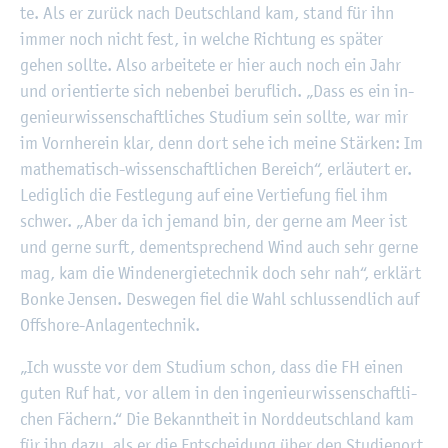
te. Als er zu­rück nach Deutsch­land kam, stand für ihn
immer noch nicht fest, in wel­che Rich­tung es spä­ter
gehen soll­te. Also ar­bei­te­te er hier auch noch ein Jahr
und ori­en­tier­te sich ne­ben­bei be­ruf­lich. „Dass es ein in­
ge­nieur­wis­sen­schaft­li­ches Stu­di­um sein soll­te, war mir
im Vorn­her­ein klar, denn dort sehe ich meine Stär­ken: Im
ma­the­ma­tisch-wis­sen­schaft­li­chen Be­reich“, er­läu­tert er.
Le­dig­lich die Fest­le­gung auf eine Ver­tie­fung fiel ihm
schwer. „Aber da ich je­mand bin, der gerne am Meer ist
und gerne surft, dem­entspre­chend Wind auch sehr gerne
mag, kam die Wind­ener­gie­tech­nik doch sehr nah“, er­klärt
Bonke Jen­sen. Des­we­gen fiel die Wahl schluss­end­lich auf
Off­shore-An­la­gen­tech­nik.
„Ich wuss­te vor dem Stu­di­um schon, dass die FH einen
guten Ruf hat, vor allem in den in­ge­nieur­wis­sen­schaft­li­
chen Fä­chern.“ Die Be­kannt­heit in Nord­deutsch­land kam
für ihn dazu, als er die Ent­schei­dung über den Stu­di­en­ort