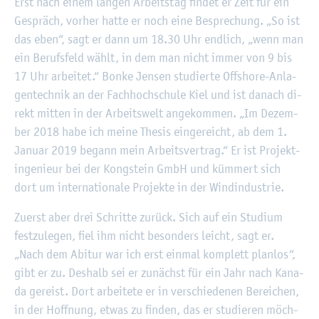
©
Fach­hoch­schu­le Kiel
Erst nach einem lan­gen Ar­beits­tag fin­det er Zeit für ein
Ge­spräch, vor­her hatte er noch eine Be­spre­chung. „So ist
das eben“, sagt er dann um 18.30 Uhr end­lich, „wenn man
ein Be­rufs­feld wählt, in dem man nicht immer von 9 bis
17 Uhr ar­bei­tet.“ Bonke Jen­sen stu­dier­te Off­shore-An­la­
gen­tech­nik an der Fach­hoch­schu­le Kiel und ist da­nach di­
rekt mit­ten in der Ar­beits­welt an­ge­kom­men. „Im De­zem­
ber 2018 habe ich meine The­sis ein­ge­reicht, ab dem 1.
Ja­nu­ar 2019 be­gann mein Ar­beits­ver­trag.“ Er ist Pro­jekt­
in­ge­nieur bei der Kong­stein GmbH und küm­mert sich
dort um in­ter­na­tio­na­le Pro­jek­te in der Wind­in­dus­trie.
Zu­erst aber drei Schrit­te zu­rück. Sich auf ein Stu­di­um
fest­zu­le­gen, fiel ihm nicht be­son­ders leicht, sagt er.
„Nach dem Ab­itur war ich erst ein­mal kom­plett plan­los“,
gibt er zu. Des­halb sei er zu­nächst für ein Jahr nach Ka­na­
da ge­reist. Dort ar­bei­te­te er in ver­schie­de­nen Be­rei­chen,
in der Hoff­nung, etwas zu fin­den, das er stu­die­ren möch­