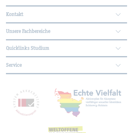
Wei­ter­füh­ren­de In­for­ma­tio­nen
Kontakt
Unsere Fachbereiche
Quicklinks Studium
Service
Mit­glied­schaf­ten, Aus­zeich­nun­gen,