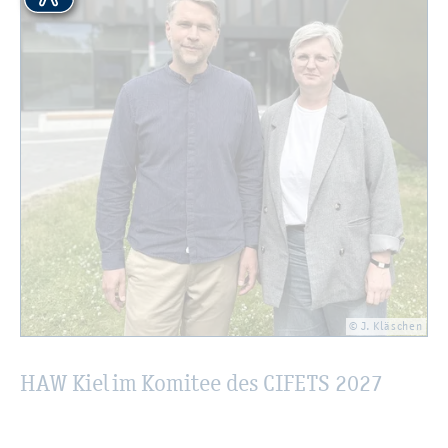
© J. Kläschen
HAW Kiel im Ko­mi­tee des CI­FETS 2027