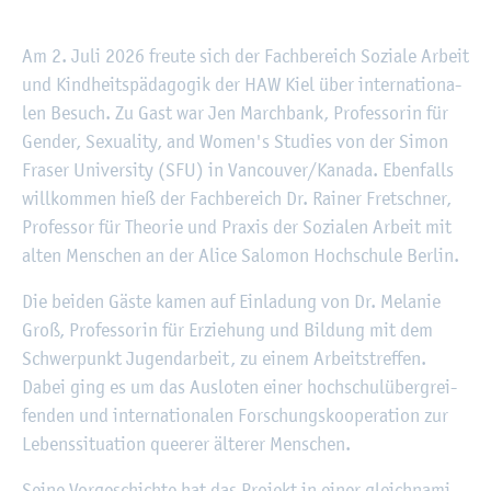
©
Fach­hoch­schu­le Kiel
Am 2. Juli 2026 freu­te sich der Fach­be­reich So­zia­le Ar­beit
und Kind­heits­päd­ago­gik der HAW Kiel über in­ter­na­tio­na­
len Be­such. Zu Gast war Jen March­bank, Pro­fes­so­rin für
Gen­der, Se­xua­li­ty, and Women's Stu­dies von der Simon
Fraser Uni­ver­si­ty (SFU) in Van­cou­ver/Ka­na­da. Eben­falls
will­kom­men hieß der Fach­be­reich Dr. Rai­ner Fret­sch­ner,
Pro­fes­sor für Theo­rie und Pra­xis der So­zia­len Ar­beit mit
alten Men­schen an der Alice Sa­lo­mon Hoch­schu­le Ber­lin.
Die bei­den Gäste kamen auf Ein­la­dung von Dr. Me­la­nie
Groß, Pro­fes­so­rin für Er­zie­hung und Bil­dung mit dem
Schwer­punkt Ju­gend­ar­beit, zu einem Ar­beits­tref­fen.
Dabei ging es um das Aus­lo­ten einer hoch­schul­über­grei­
fen­den und in­ter­na­tio­na­len For­schungs­ko­ope­ra­ti­on zur
Le­bens­si­tua­ti­on quee­rer äl­te­rer Men­schen.
Seine Vor­ge­schich­te hat das Pro­jekt in einer gleich­na­mi­