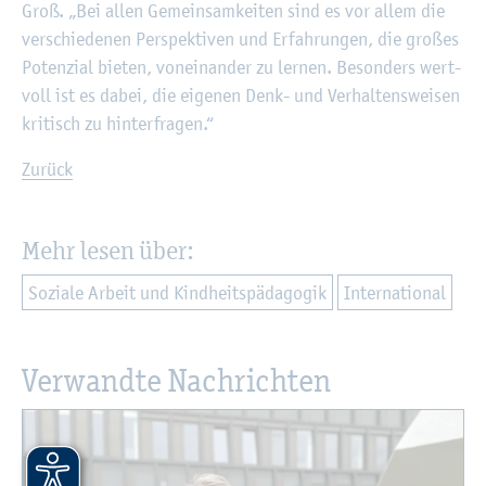
Groß. „Bei allen Ge­mein­sam­kei­ten sind es vor allem die
ver­schie­de­nen Per­spek­ti­ven und Er­fah­run­gen, die gro­ßes
Po­ten­zi­al bie­ten, von­ein­an­der zu ler­nen. Be­son­ders wert­
voll ist es dabei, die ei­ge­nen Denk- und Ver­hal­tens­wei­sen
kri­tisch zu hin­ter­fra­gen.“
Zu­rück
Mehr lesen über:
So­zia­le Ar­beit und Kind­heits­päd­ago­gik
In­ter­na­tio­nal
Ver­wand­te Nach­rich­ten