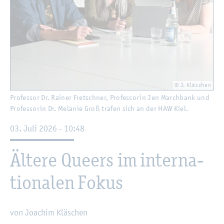
© J. Kläschen
Pro­fes­sor Dr. Rai­ner Fret­sch­ner, Pro­fes­so­rin Jen March­bank und
Pro­fes­so­rin Dr. Me­la­nie Groß tra­fen sich an der HAW Kiel.
03. Juli 2026 - 10:48
Äl­te­re Queers im in­ter­na­
tio­na­len Fokus
von Joa­chim Kläschen