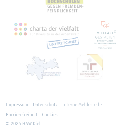
Recht­li­ches
Im­pres­sum
Da­ten­schutz
In­ter­ne Mel­de­stel­le
Bar­rie­re­frei­heit
Coo­kies
© 2026 HAW Kiel