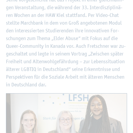
gen Ver­an­stal­tung, die wäh­rend der 33. In­ter­dis­zi­pli­nä­
ren Wo­chen an der HAW Kiel statt­fand. Per Video-Chat
stell­te March­bank in dem von Groß an­ge­bo­te­nen Modul
den in­ter­es­sier­ten Stu­die­ren­den ihre in­no­va­ti­ven For­
schun­gen zum Thema „Elder Abuse“ mit Fokus auf die
Queer-Com­mu­ni­ty in Ka­na­da vor. Auch Fret­sch­ner war zu­
ge­schal­tet und legte in sei­nem Vor­trag „Zwi­schen spä­ter
Frei­heit und Al­ten­wohl­ge­fähr­dung – zur Le­bens­si­tua­ti­on
äl­te­rer LGBTIQ in Deutsch­land“ seine Er­kennt­nis­se und
Per­spek­ti­ven für die So­zia­le Ar­beit mit äl­te­ren Men­schen
in Deutsch­land dar.