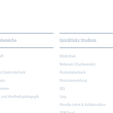
­tio­nen
hbereiche
Quicklinks Studium
aft
Bi­blio­thek
Web­mail (Stu­die­ren­de)
nd Elek­tro­tech­nik
Mo­dul­da­ten­bank
­sen
Mo­du­l­an­mel­dung
­we­sen
QIS
it und Kind­heits­päd­ago­gik
Casy
Mood­le Lehre & Kol­la­bo­ra­ti­on
DF­NCloud