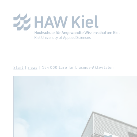
Zur Haupt­na­vi­ga­ti­on sprin­gen
Zum Haupt­in­halt sprin­g
Start
news
154 000 Euro für Eras­mus-Ak­ti­vi­tä­ten