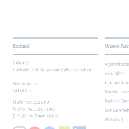
Wei­ter­füh­ren­de In­for­ma
Kontakt
Unsere Fac
HAW Kiel
Agrar­wirt­sch
Hoch­schu­le für An­ge­wand­te Wis­sen­schaf­ten
Ge­sund­heit
In­for­ma­tik u
So­kra­tes­platz 1
24149
Kiel
Ma­schi­nen­we
Me­di­en / Bau
Te­le­fon:
0431 210-0
Te­le­fax:
0431 210-1900
So­zia­le Ar­be
E-Mail:
info@​haw-​kiel.​de
Wirt­schaft