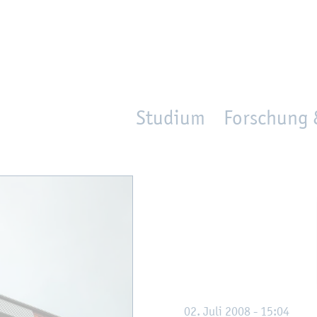
en
Zur Un­ter­na­vi­ga­ti­on sprin­gen
per­son_­se­arch
mo­ve­d_lo­ca­ti­on
Studium
Forschung 
02. Juli 2008 - 15:04