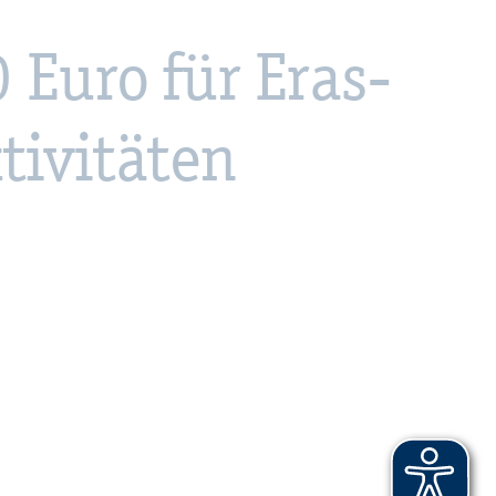
 Euro für Eras­
i­vi­tä­ten