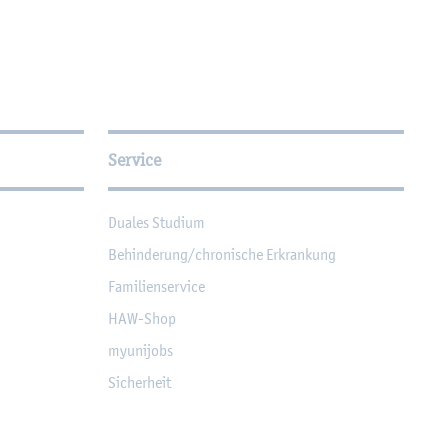
Service
Dua­les Stu­di­um
Be­hin­de­rung/chro­ni­sche Er­kran­kung
Fa­mi­li­en­ser­vice
HAW-Shop
myu­ni­jobs
Si­cher­heit