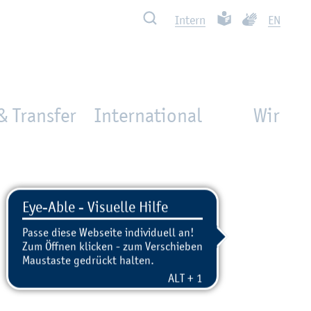
Such­ben
Leich­te Spra­che
Ge­bär­den­spra
In­tern
EN
& Transfer
International
Wir