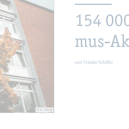
154 000
mus-Ak­t
von Frau­ke Schä­fer
© H. Börm