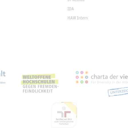
IDA
HAW In­tern
eich­nun­gen, Part­ner­schaf­