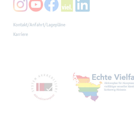
Kon­takt/An­fahrt/La­ge­plä­ne
Kar­rie­re
Mit­glied­schaf­ten, Aus­z