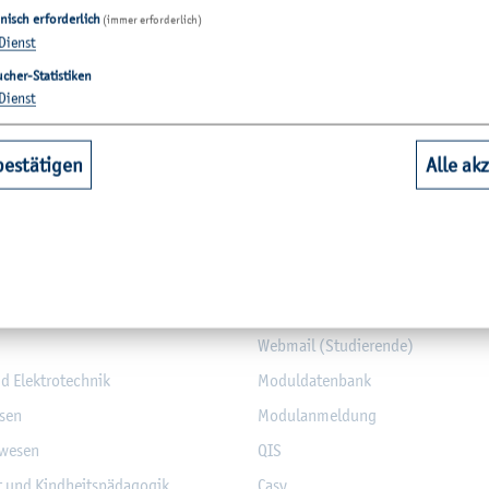
nisch erforderlich
(immer erforderlich)
Dienst
cher-Statistiken
Dienst
bestätigen
Alle ak
­tio­nen
hbereiche
Quicklinks Studium
aft
Bi­blio­thek
Web­mail (Stu­die­ren­de)
nd Elek­tro­tech­nik
Mo­dul­da­ten­bank
­sen
Mo­du­l­an­mel­dung
­we­sen
QIS
it und Kind­heits­päd­ago­gik
Casy