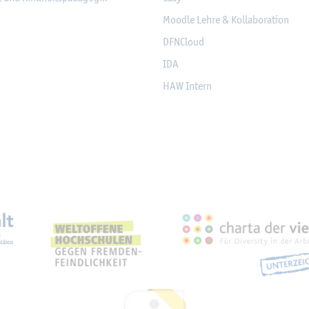
Mood­le Lehre & Kol­la­bo­ra­ti­on
DF­NCloud
IDA
HAW In­tern
eich­nun­gen, Part­ner­schaf­