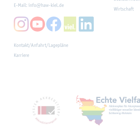
E-Mail:
info@​haw-​kiel.​de
Wirt­schaft
Kon­takt/An­fahrt/La­ge­plä­ne
Kar­rie­re
Mit­glied­schaf­ten, Aus­z