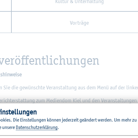
Kul­tur & Un­ter­hal­tung
Vor­trä­ge
­ver­öf­fent­li­chun­gen
s­hin­wei­se
len Sie die ge­wünsch­te Ver­an­stal­tung aus dem Menü auf der lin­ke
richt­erstat­tung zum Me­di­en­dom Kiel und den Ver­an­stal­tun­gen 
in­stel­lun­gen
h!
o­kies. Die Ein­stel­lun­gen kön­nen je­der­zeit ge­än­dert wer­den.
Um mehr zu e
r dem Bild als auch in den Ei­gen­schafts-In­for­ma­tio­nen der Bil­de
e un­se­re
Da­ten­schut­z­er­klä­rung
.