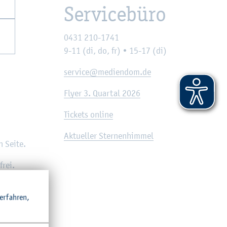
Ser­vice­bü­ro
0431 210-1741
9-11 (di, do, fr) • 15-17 (di)
ser­vice@​mediendom.​de
Flyer 3. Quar­tal 2026
Ti­ckets on­line
Ak­tu­el­ler Ster­nen­him­mel
n Seite.
frei.
r­fah­ren,
r.