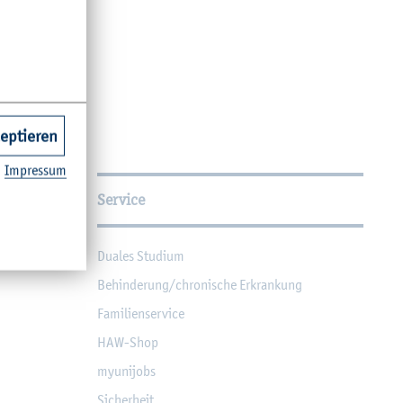
zeptieren
Im­pres­sum
Service
Dua­les Stu­di­um
Be­hin­de­rung/chro­ni­sche Er­kran­kung
Fa­mi­li­en­ser­vice
HAW-Shop
myu­ni­jobs
Si­cher­heit