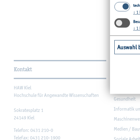
tech
↓
1
Besu
↓
1
Auswahl 
Wei­ter­füh­ren­de In­for­ma
Kontakt
Unsere Fac
HAW Kiel
Agrar­wirt­sch
Hoch­schu­le für An­ge­wand­te Wis­sen­schaf­ten
Ge­sund­heit
In­for­ma­tik u
So­kra­tes­platz 1
24149
Kiel
Ma­schi­nen­we
Me­di­en / Bau
Te­le­fon:
0431 210-0
Te­le­fax:
0431 210-1900
So­zia­le Ar­be