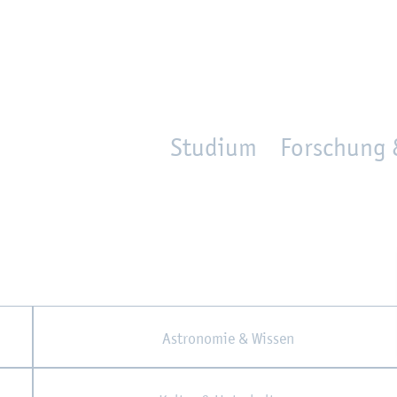
en
Zur Un­ter­na­vi­ga­ti­on sprin­gen
per­son_­se­arch
mo­ve­d_lo­ca­ti­on
Studium
Forschung 
As­tro­no­mie & Wis­sen