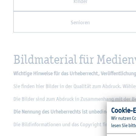
Kin­der
Se­nio­ren
Bild­ma­te­ri­al für Me­di­en
Wich­ti­ge Hin­wei­se für das Ur­he­ber­recht, Ver­öf­fent­li­chung
Sie fin­den hier Bil­der in der Qua­li­tät zum Ab­druck. Wäh­
Die Bil­der sind zum Ab­druck in Zu­sam­men­hang mit der Be­
Coo­kie-E
Die Nen­nung des Ur­he­ber­rechts ist un­be­dingt er­for­der­lic
Wir nut­zen Co
Die Bild­in­for­ma­tio­nen und das Co­py­right fin­den Sie unte
lesen Sie bitt