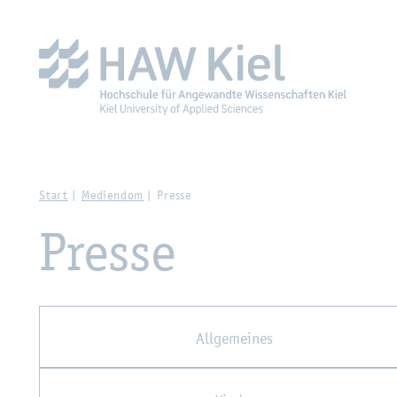
Zur Haupt­na­vi­ga­ti­on sprin­gen
Zum Haupt­in­halt sprin­g
Start
Me­di­en­dom
Pres­se
Pres­se
All­ge­mei­nes