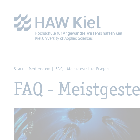
Zur Haupt­na­vi­ga­ti­on sprin­gen
Zum Haupt­in­halt sprin­g
Start
Me­di­en­dom
FAQ - Meist­ge­stell­te Fra­gen
FAQ - Meist­ge­ste