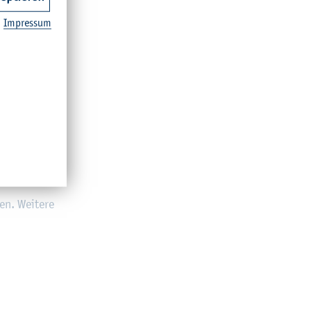
Im­pres­sum
e und Hör­
o­kra­tes­
en. Wei­te­re