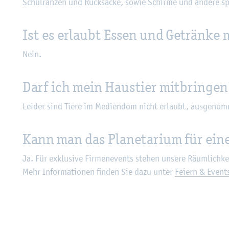
Schul­ran­zen und Ruck­sä­cke, sowie Schir­me und an­de­re sper
Ist es er­laubt Essen und Ge­trän­ke 
Nein.
Darf ich mein Haus­tier mit­brin­gen
Lei­der sind Tiere im Me­di­en­dom nicht er­laubt, aus­ge­nom­
Kann man das Pla­ne­ta­ri­um für eine
Ja. Für ex­klu­si­ve Fir­men­e­vents ste­hen un­se­re Räum­lich­k
Mehr In­for­ma­tio­nen fin­den Sie dazu unter
Fei­ern & Event