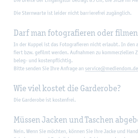
Die Brei­te der Ein­gangs­tür be­trägt 85 cm, die Sitze im M
Die Stern­war­te ist lei­der nicht bar­rie­re­frei zu­gäng­lich.
Darf man fo­to­gra­fie­ren oder fil­me
In der Kup­pel ist das Fo­to­gra­fie­ren nicht er­laubt. In den 
fiert bzw. ge­filmt wer­den. Auf­nah­men zu kom­mer­zi­el­len Z
beleg- und kos­ten­pflich­tig.
Bitte sen­den Sie Ihre An­fra­ge an
ser­vice@​mediendom.​de
Wie viel kos­tet die Gar­de­ro­be?
Die Gar­de­ro­be ist kos­ten­frei.
Müs­sen Ja­cken und Ta­schen ab­ge­
Nein. Wenn Sie möch­ten, kön­nen Sie ihre Jacke und Hand­ta