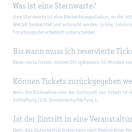
Was ist eine Stern­war­te?
Eine Stern­war­te ist eine Be­ob­ach­tungs­sta­ti­on, an der mit
Welt­all be­ob­ach­tet und er­forscht wer­den. Größe, Leis­tun
For­schungs­ziel er­heb­lich un­ter­schei­den.
Bis wann muss ich re­ser­vier­te Ti­ck
Re­ser­vier­te Ti­ckets müs­sen bis spä­tes­tens 10 Mi­nu­ten vo
Kön­nen Ti­ckets zu­rück­ge­ge­ben w
Nein. Die Rück­nah­me oder der Um­tausch von Ti­ckets ist aus
Schlie­ßung (z.B. Bom­ben­ent­schär­fung ).
Ist der Ein­tritt in eine Ver­an­stal
Nein. Aus Si­cher­heits­grün­den kann nach Be­ginn einer Ver­