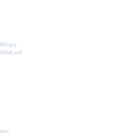
fo­to­gra­
stat­tet und
chen,