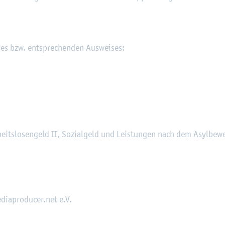
­ses bzw. ent­spre­chen­den Aus­wei­ses:
eits­lo­sen­geld II, So­zi­al­geld und Leis­tun­gen nach dem Asyl­be­we
dia­pro­du­cer.net e.V.