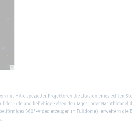
©
 mit Hilfe spe­zi­el­ler Pro­jek­to­ren die Il­lu­si­on eines ech­ten St
uf der Erde und be­lie­bi­ge Zei­ten den Tages- oder Nacht­him­mel da
up­pel­för­mi­ges 360°-Video er­zeu­gen (= Full­do­me), er­wei­tern die
s.