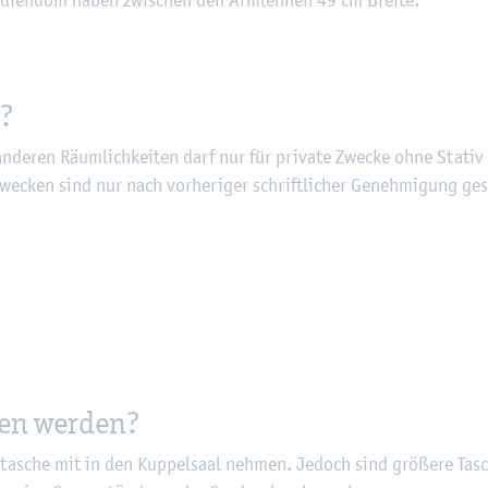
e­di­en­dom haben zwi­schen den Arm­leh­nen 49 cm Brei­te.
n?
an­de­ren Räum­lich­kei­ten darf nur für pri­va­te Zwe­cke ohne Sta­tiv 
we­cken sind nur nach vor­he­ri­ger schrift­li­cher Ge­neh­mi­gung ge­
ben wer­den?
­sche mit in den Kup­pel­saal neh­men. Je­doch sind grö­ße­re Ta­s