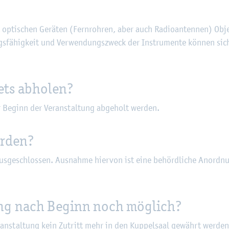
 op­ti­schen Ge­rä­ten (Fern­roh­ren, aber auch Ra­dio­an­ten­nen) Ob­j
gs­fä­hig­keit und Ver­wen­dungs­zweck der In­stru­men­te kön­nen sic
ets ab­ho­len?
r Be­ginn der Ver­an­stal­tung ab­ge­holt wer­den.
er­den?
­ge­schlos­sen. Aus­nah­me hier­von ist eine be­hörd­li­che An­ord­n
­tung nach Be­ginn noch mög­lich?
an­stal­tung kein Zu­tritt mehr in den Kup­pel­saal ge­währt wer­den