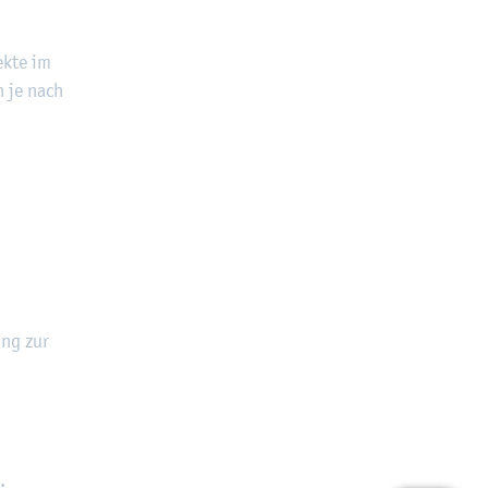
ek­te im
h je nach
ung zur
.