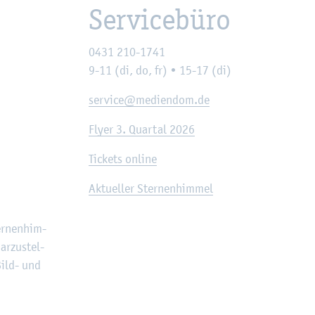
Ser­vice­bü­ro
0431 210-1741
9-11 (di, do, fr) • 15-17 (di)
ser­vice@​mediendom.​de
Flyer 3. Quar­tal 2026
Ti­ckets on­line
Ak­tu­el­ler Ster­nen­him­mel
er­nen­him­
r­zu­stel­
 Bild- und