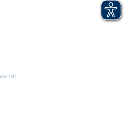
r­ber­leis­