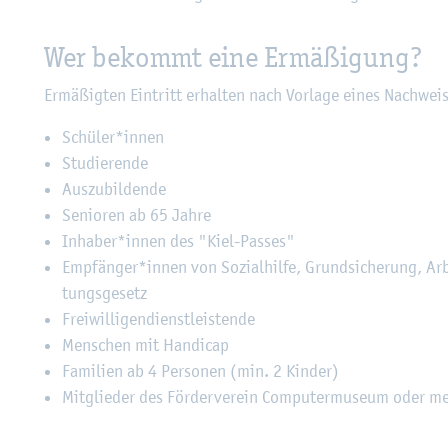
Wer be­kommt eine Er­mä­ßi­gung?
Er­mä­ßig­ten Ein­tritt er­hal­ten nach Vor­la­ge eines Nach­wei
Schü­ler*innen
Stu­die­ren­de
Aus­zu­bil­den­de
Se­nio­ren ab 65 Jahre
In­ha­ber*innen des "Kiel-Pas­ses"
Emp­fän­ger*innen von So­zi­al­hil­fe, Grund­si­che­rung, Ar­b
tungs­ge­setz
Frei­wil­li­gen­dienst­leis­ten­de
Men­schen mit Han­di­cap
Fa­mi­li­en ab 4 Per­so­nen (min. 2 Kin­der)
Mit­glie­der des För­der­ver­ein Com­pu­ter­mu­se­um oder me­