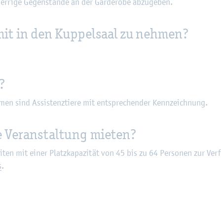
­ri­ge Ge­gen­stän­de an der Gar­de­ro­be ab­zu­ge­ben.
mit in den Kup­pel­saal zu neh­men?
?
men sind As­sis­tenz­tie­re mit ent­spre­chen­der Kenn­zeich­nung.
 Ver­an­stal­tung mie­ten?
ei­ten mit einer Platz­ka­pa­zi­tät von 45 bis zu 64 Per­so­nen zur Ver­
s
.