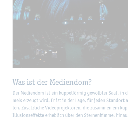
Was ist der Me­di­en­dom?
Der Me­di­en­dom ist ein kup­pel­för­mig ge­wölb­ter Saal, in dem
mels er­zeugt wird. Er ist in der Lage, für jeden Stand­ort a
len. Zu­sätz­li­che Vi­deo­pro­jek­to­ren, die zu­sam­men ein k
Il­lu­si­ons­ef­fek­te er­heb­lich über den Ster­nen­him­mel hin­au