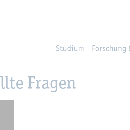
en
Zur Un­ter­na­vi­ga­ti­on sprin­gen
per­son_­se­arch
mo­ve­d_lo­ca­ti­on
Studium
Forschung 
ll­te Fra­gen