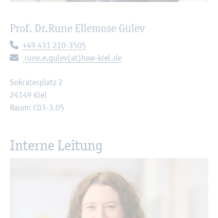
Prof. Dr.
Rune El­le­mo­se Gulev
Te­le­fon:
+49 431 210-3505
E-Mail:
rune.​e.​gulev(at)haw-kiel.de
So­kra­tes­platz 2
24149 Kiel
Raum: C03-3.05
In­ter­ne Lei­tung