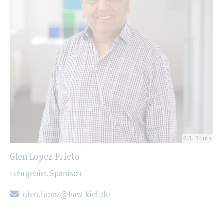
© J. Brunn
Glen Lopez Prie­to
Lehr­ge­biet Spa­nisch
E-Mail:
glen.​lopez@​haw-​kiel.​de