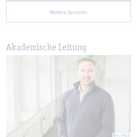
Wei­te­re Spra­chen
Aka­de­mi­sche Lei­tung
© M. Pilch