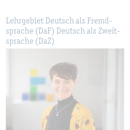
Lehr­ge­biet Deutsch als Fremd­
spra­che (DaF) Deutsch als Zweit­
spra­che (DaZ)