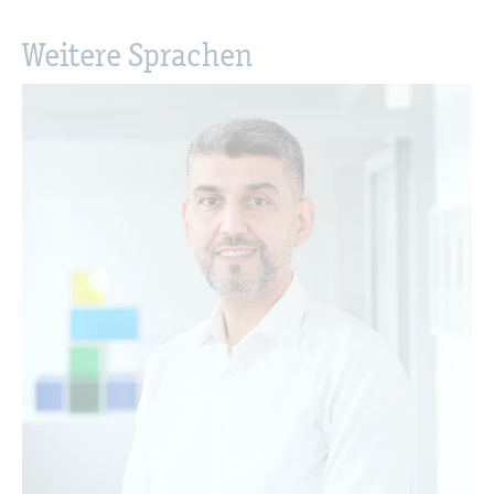
Wei­te­re Spra­chen