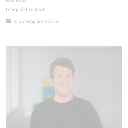
Lehr­ge­biet Eng­lisch
E-Mail:
rob.​west@​haw-​kiel.​de