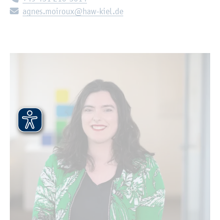
E-Mail:
agnes.​moiroux@​haw-​kiel.​de