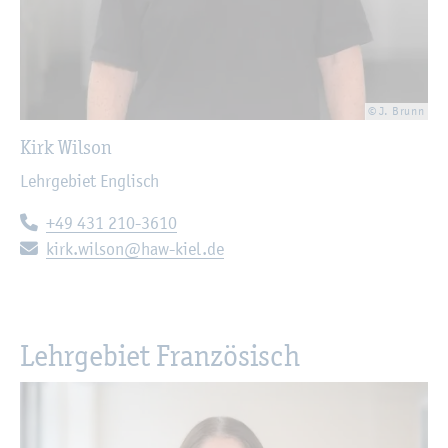
© J. Brunn
Kirk Wil­son
Lehr­ge­biet Eng­lisch
Te­le­fon:
+49 431 210-3610
E-Mail:
kirk.​wilson@​haw-​kiel.​de
Lehr­ge­biet Fran­zö­sisch