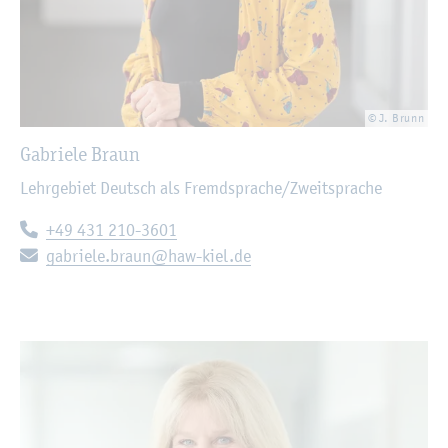
© J. Brunn
Ga­brie­le Braun
Lehr­ge­biet Deutsch als Fremd­spra­che/Zweit­spra­che
Te­le­fon:
+49 431 210-3601
E-Mail:
ga­brie­le.​braun@​haw-​kiel.​de