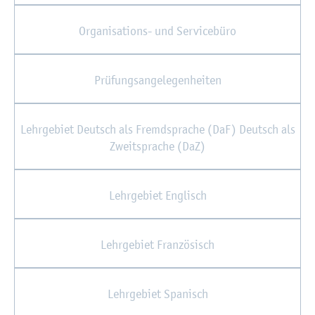
Or­ga­ni­sa­ti­ons- und Ser­vice­bü­ro
Prü­fungs­an­ge­le­gen­hei­ten
Lehr­ge­biet Deutsch als Fremd­spra­che (DaF) Deutsch als
Zweit­spra­che (DaZ)
Lehr­ge­biet Eng­lisch
Lehr­ge­biet Fran­zö­sisch
Lehr­ge­biet Spa­nisch