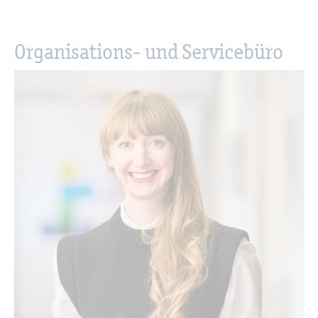
Or­ga­ni­sa­ti­ons- und Ser­vice­bü­ro