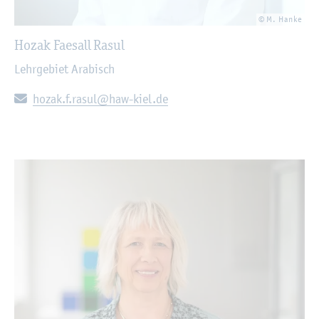
© M. Hanke
Hozak Fae­sall Rasul
Lehr­ge­biet Ara­bisch
E-Mail:
hozak.​f.​rasul@​haw-​kiel.​de