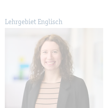
Lehr­ge­biet Eng­lisch