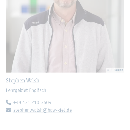
© J. Brunn
Ste­phen Walsh
Lehr­ge­biet Eng­lisch
Te­le­fon:
+49 431 210-3604
E-Mail:
ste­phen.​walsh@​haw-​kiel.​de