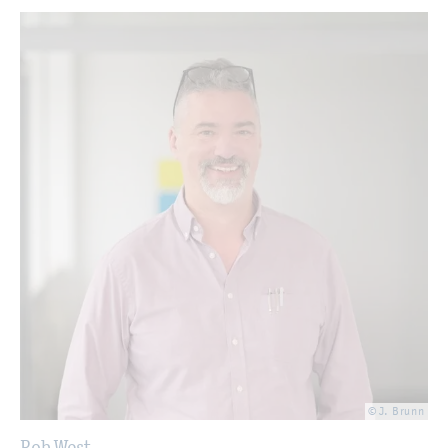
© J. Brunn
Rob West