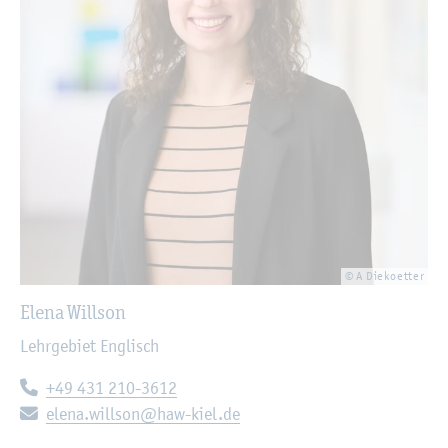
© A Die­ko­et­ter
Elena Will­son
Lehr­ge­biet Eng­lisch
Te­le­fon:
+49 431 210-3612
E-Mail:
elena.​willson@​haw-​kiel.​de