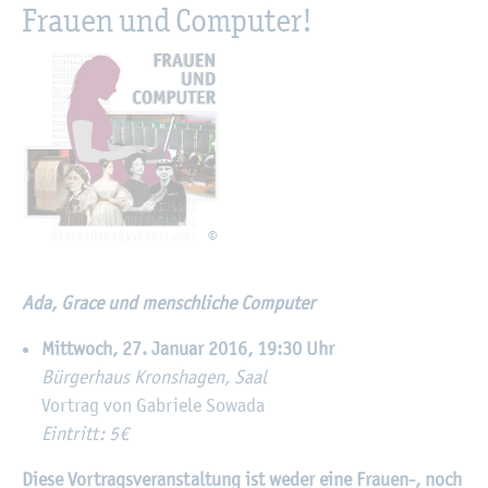
Frau­en und Com­pu­ter!
©
Ada, Grace und mensch­li­che Com­pu­ter
Mitt­woch, 27. Ja­nu­ar 2016, 19:30 Uhr
Bür­ger­haus Krons­ha­gen, Saal
Vor­trag von Ga­brie­le So­wa­da
Ein­tritt: 5€
Diese Vor­trags­ver­an­stal­tung ist weder eine Frau­en-, noch