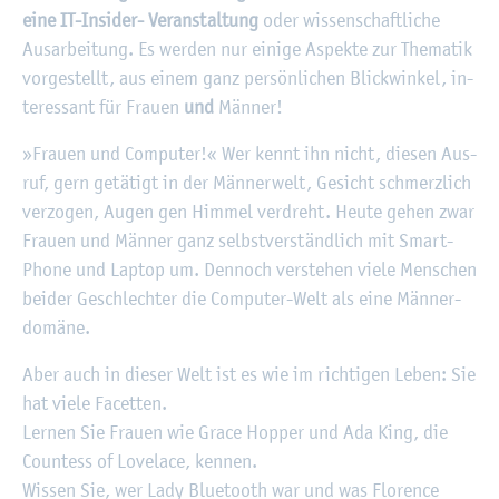
eine IT-In­si­der- Ver­an­stal­tung
oder
wis­sen­schaft­li­che
Aus­ar­bei­tung. Es wer­den nur ei­ni­ge As­pek­te zur The­ma­tik
vor­ge­stellt, aus einem ganz per­sön­li­chen Blick­win­kel, in­
ter­es­sant für Frau­en
und
Män­ner!
»Frau­en und Com­pu­ter!« Wer kennt ihn nicht, die­sen Aus­
ruf, gern ge­tä­tigt in der Män­ner­welt, Ge­sicht schmerz­lich
ver­zo­gen, Augen gen Him­mel ver­dreht. Heute gehen zwar
Frau­en und Män­ner ganz selbst­ver­ständ­lich mit Smart­
Pho­ne und Lap­top um. Den­noch ver­ste­hen viele Men­schen
bei­der Ge­schlech­ter die Com­pu­ter-Welt als eine Män­ner­
do­mä­ne.
Aber auch in die­ser Welt ist es wie im rich­ti­gen Leben: Sie
hat viele Fa­cet­ten.
Ler­nen Sie Frau­en wie Grace Hop­per und Ada King, die
Count­ess of Lo­velace, ken­nen.
Wis­sen Sie, wer Lady Blue­tooth war und was Flo­rence