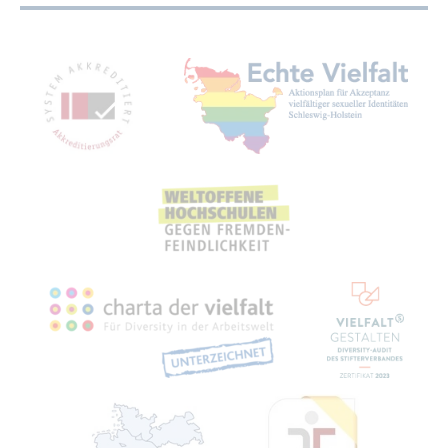
Mit­glied­schaf­ten, Aus­zeich­nun­gen,