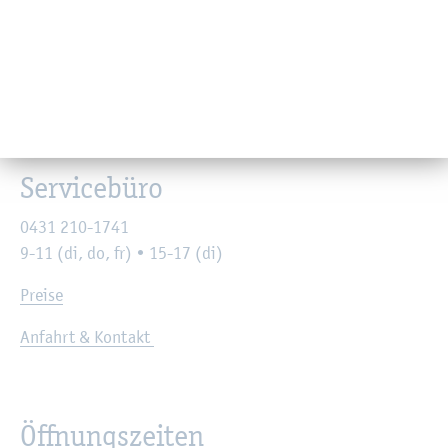
Kon­takt
Ser­vice­bü­ro
0431 210-1741
9-11 (di, do, fr) • 15-17 (di)
Prei­se
An­fahrt & Kon­takt
Öff­nungs­zei­ten