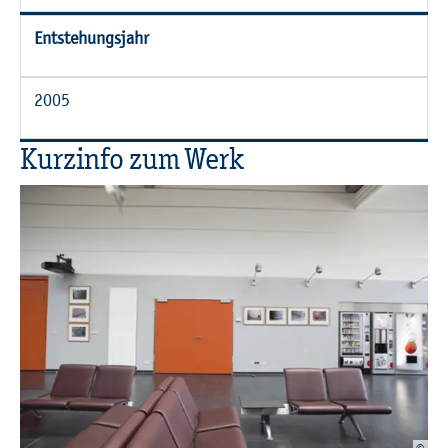
Ent­ste­hungs­jahr
2005
Kurz­in­fo zum Werk
©