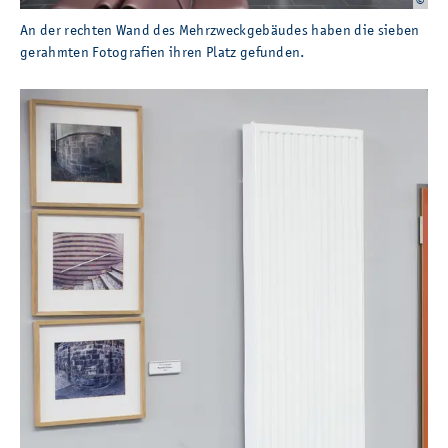
An der rech­ten Wand des Mehr­zweck­ge­bäu­des haben die sie­ben ge­rahm­ten Fo­to­g
An der rech­ten Wand des Mehr­zweck­ge­bäu­des haben die sie­ben
ge­rahm­ten Fo­to­gra­fi­en ihren Platz ge­fun­den.