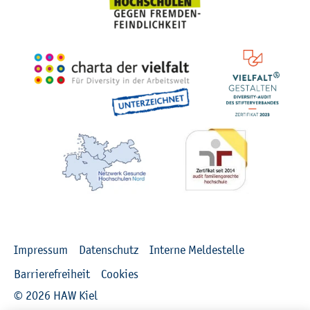
Recht­li­ches
Im­pres­sum
Da­ten­schutz
In­ter­ne Mel­de­stel­le
Bar­rie­re­frei­heit
Coo­kies
© 2026 HAW Kiel