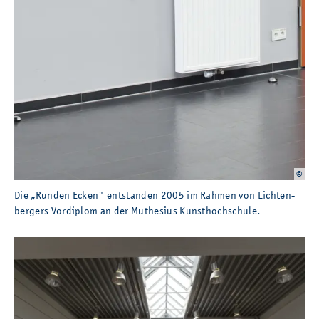
©
Die „Run­den Ecken" ent­stan­den 2005 im Rah­men von Lich­ten­ber­gers Vor­di­plom
Die „Run­den Ecken" ent­stan­den 2005 im Rah­men von Lich­ten­
ber­gers Vor­di­plom an der Muthe­si­us Kunst­hoch­schu­le.