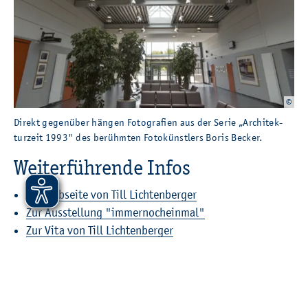
©
Di­rekt ge­gen­über hän­gen Fo­to­gra­fi­en aus der Serie „Ar­chi­tek­tur­zeit 1993" de
Di­rekt ge­gen­über hän­gen Fo­to­gra­fi­en aus der Serie „Ar­chi­tek­
tur­zeit 1993" des be­rühm­ten Fo­to­künst­lers Boris Be­cker.
Wei­ter­füh­ren­de Infos
Zur Web­sei­te von Till Lich­ten­ber­ger
Zur Aus­stel­lung "im­mer­noch­ein­mal"
Zur Vita von Till Lich­ten­ber­ger