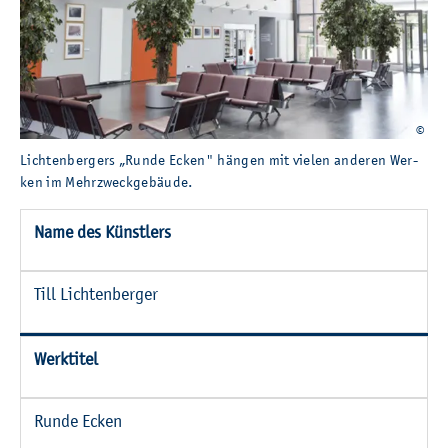
©
Lich­ten­ber­gers „Runde Ecken" hän­gen mit vie­len an­de­ren Wer­ken im Mehr­zwec
Lich­ten­ber­gers „Runde Ecken" hän­gen mit vie­len an­de­ren Wer­
ken im Mehr­zweck­ge­bäu­de.
Name des Künst­lers
Till Lich­ten­ber­ger
Werk­ti­tel
Runde Ecken