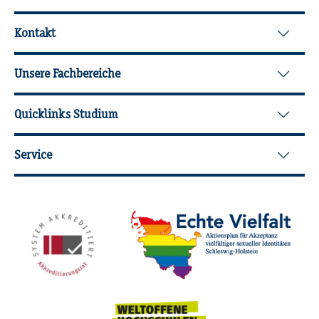
Wei­ter­füh­ren­de In­for­ma­tio­nen
Kontakt
Unsere Fachbereiche
Quicklinks Studium
Service
Mit­glied­schaf­ten, Aus­zeich­nun­gen,