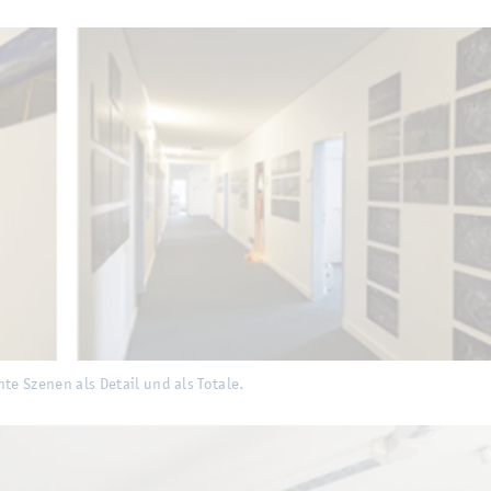
 als De­tail und als To­ta­le.
­te Sze­nen als De­tail und als To­ta­le.