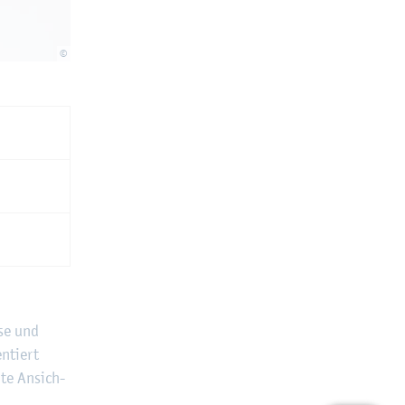
©
ise und
n­tiert
­te An­sich­