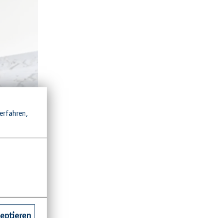
r­fah­ren,
zeptieren