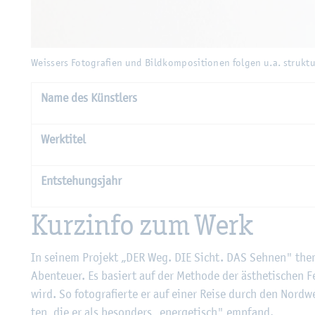
Weis­sers Fo­to­gra­fi­en und Bild­kom­po­si­tio­nen fol­gen u.a. struk­tu­rell den
Weis­sers Fo­to­gra­fi­en und Bild­kom­po­si­tio­nen fol­gen u.a. struk
Name des Künst­lers
Werk­ti­tel
Ent­ste­hungs­jahr
Kurz­in­fo zum Werk
In sei­nem Pro­jekt „DER Weg. DIE Sicht. DAS Seh­nen" the­ma­
Aben­teu­er. Es ba­siert auf der Me­tho­de der äs­the­ti­schen 
wird. So fo­to­gra­fier­te er auf einer Reise durch den Nord­wes
ten, die er als be­son­ders „en­er­ge­tisch" emp­fand.