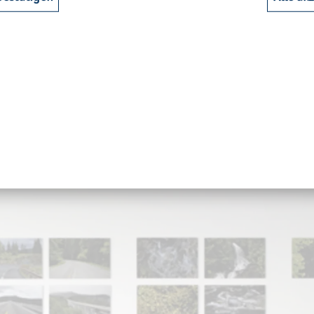
ild aus zehn ho­ri­zon­ta­len Strei­fen kom­po­niert.
em neuen Bild aus zehn ho­ri­zon­ta­len Strei­fen kom­po­niert.