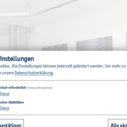
in­stel­lun­gen
o­kies. Die Ein­stel­lun­gen kön­nen je­der­zeit ge­än­dert wer­den.
Um mehr zu e
e un­se­re
Da­ten­schut­z­er­klä­rung
.
nisch erforderlich
(immer erforderlich)
Dienst
cher-Statistiken
Dienst
bestätigen
Alle ak