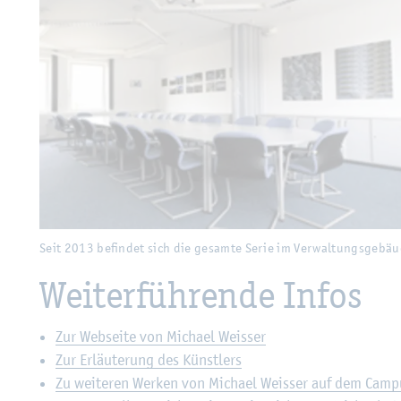
Seit 2013 be­fin­det sich die ge­sam­te Serie im Ver­wal­tungs­ge­bäu­de der F
Seit 2013 be­fin­det sich die ge­sam­te Serie im Ver­wal­tungs­ge­b
Wei­ter­füh­ren­de Infos
Zur Web­sei­te von Mi­cha­el Weis­ser
Zur Er­läu­te­rung des Künst­lers
Zu wei­te­ren Wer­ken von Mi­cha­el Weis­ser auf dem Cam­