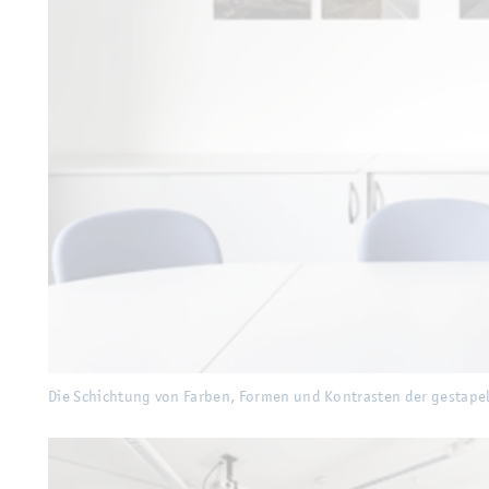
Die Schich­tung von Far­ben, For­men und Kon­tras­ten der ge­sta­pel­ten Bil­de
Die Schich­tung von Far­ben, For­men und Kon­tras­ten der ge­sta­pel