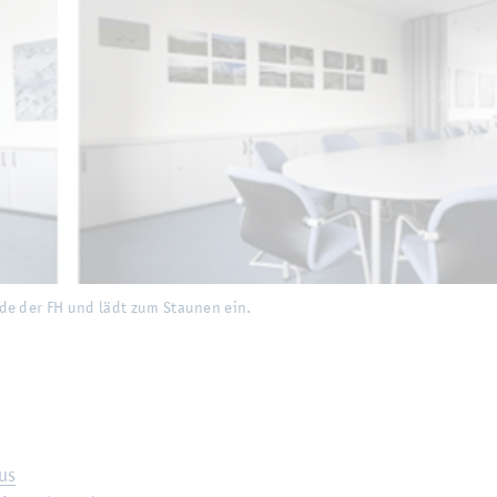
H und lädt zum Stau­nen ein.
äu­de der FH und lädt zum Stau­nen ein.
pus