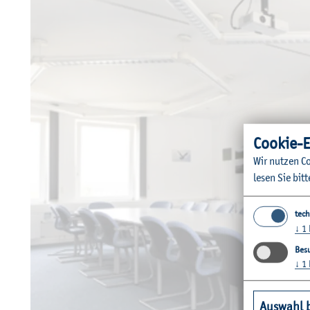
Coo­kie-E
Wir nut­zen Co
lesen Sie bitt
tech
↓
1
Besu
↓
1
Auswahl 