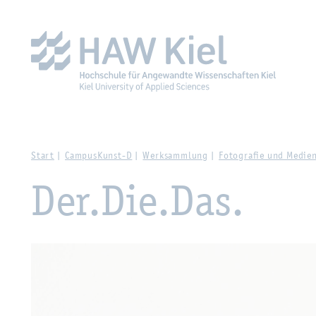
Zur Haupt­na­vi­ga­ti­on sprin­gen
Zum Haupt­in­halt sprin­g
Start
Cam­pus­Kunst-D
Werk­samm­lung
Fo­to­gra­fie und Me­di­e
Der.​Die.​Das.