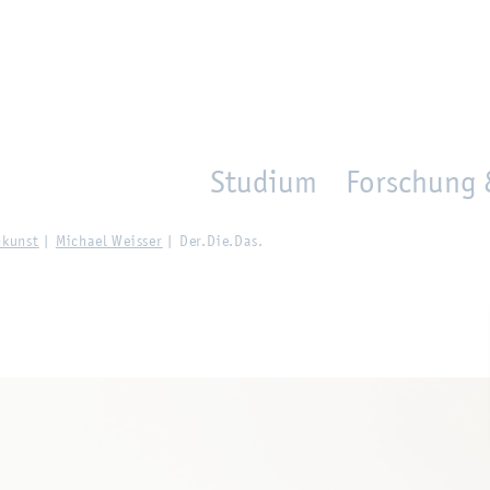
en
Zur Un­ter­na­vi­ga­ti­on sprin­gen
per­son_­se­arch
mo­ve­d_lo­ca­ti­on
Studium
Forschung 
n­kunst
Mi­cha­el Weis­ser
Der.​Die.​Das.