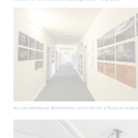
Aus ver­schie­de­nen Blick­win­keln und in Se­ri­en er­fass­te er mar­kan­te Sze­nen
Aus ver­schie­de­nen Blick­win­keln und in Se­ri­en er­fass­te er mar­kan