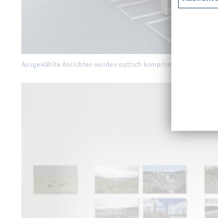
Aus­ge­wähl­te An­sich­ten wur­den op­tisch kom­pri­miert und zu einem neuen B
Aus­ge­wähl­te An­sich­ten wur­den op­tisch kom­pri­miert und zu ein