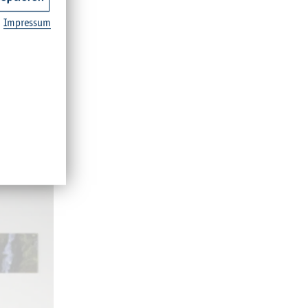
Im­pres­sum
©