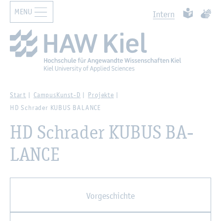
MENU
Zur Haupt­na­vi­ga­ti­on sprin­gen
Zum Haupt­in­halt sprin­gen
Such­ben
Leich­te Spr
Ge­bär
In­tern
Start
Cam­pus­Kunst-D
Pro­jek­te
HD Schra­der KUBUS BA­LAN­CE
HD Schra­der KUBUS BA­
LAN­CE
Vor­ge­schich­te