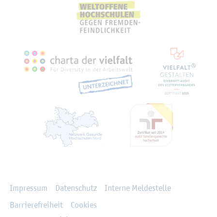
Recht­li­ches
Im­pres­sum
Da­ten­schutz
In­ter­ne Mel­de­stel­le
Bar­rie­re­frei­heit
Coo­kies