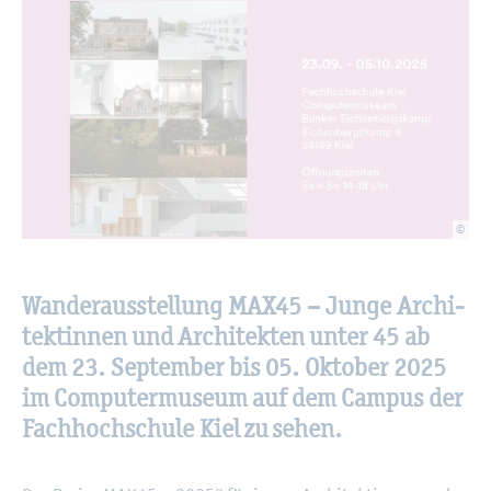
©
Wan­der­aus­stel­lung
MAX45 – Junge Ar­chi­
tek­tin­nen und Ar­chi­tek­ten unter 45 a
b
dem
23. Sep­tem­ber bis 05. Ok­to­ber 2025
im
Com­pu­ter­mu­se­um auf dem Cam­pus der
Fach­hoch­schu­le Kiel zu sehen.