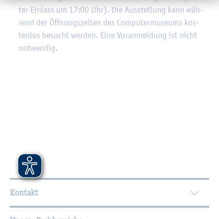
ter Ein­lass um 17:00 Uhr). Die Aus­stel­lung kann wäh­
rend der Öff­nungs­zei­ten des Com­pu­ter­mu­se­ums kos­
ten­los be­sucht wer­den. Eine Vor­anmel­dung ist nicht
not­wen­dig.
Wei­ter­füh­ren­de In­for­ma­tio­nen
Kontakt