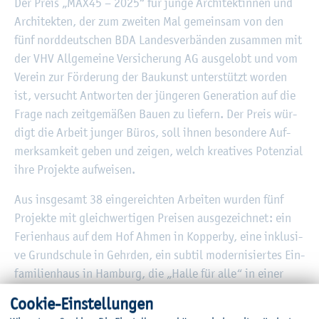
Der Preis „MAX45 – 2025“ für junge Ar­chi­tek­tin­nen und
Ar­chi­tek­ten, der zum zwei­ten Mal ge­mein­sam von den
fünf nord­deut­schen BDA Lan­des­ver­bän­den zu­sam­men mit
der VHV All­ge­mei­ne Ver­si­che­rung AG aus­ge­lobt und vom
Ver­ein zur För­de­rung der Bau­kunst un­ter­stützt wor­den
ist, ver­sucht Ant­wor­ten der jün­ge­ren Ge­ne­ra­ti­on auf die
Frage nach zeit­ge­mä­ßen Bauen zu lie­fern. Der Preis wür­
digt die Ar­beit jun­ger Büros, soll ihnen be­son­de­re Auf­
merk­sam­keit geben und zei­gen, welch krea­ti­ves Po­ten­zi­al
ihre Pro­jek­te auf­wei­sen.
Aus ins­ge­samt 38 ein­ge­reich­ten Ar­bei­ten wur­den fünf
Pro­jek­te mit gleich­wer­ti­gen Prei­sen aus­ge­zeich­net: ein
Fe­ri­en­haus auf dem Hof Ahmen in Kop­per­by, eine in­klu­si­
ve Grund­schu­le in Gehr­den, ein sub­til mo­der­ni­sier­tes Ein­
fa­mi­li­en­haus in Ham­burg, die „Halle für alle“ in einer
um­ge­bau­ten Bren­ne­rei sowie das „Tante-Emma-Make­
Coo­kie-Ein­stel­lun­gen
over“, ein Pop-up-Café mit Büro im ehe­ma­li­gen La­den­lo­