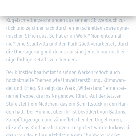
Neben sei­nen Il­lus­tra­tio­nen prä­sen­tier­te Tur­kow­ski an
den Stirn­wän­den groß­for­ma­ti­ge Ar­bei­ten. Sie gehen auf
Ku­gel­schrei­ber­zeich­nun­gen aus sei­nem Skiz­zen­buch zu­
rück und zeich­nen sich durch einen schnel­len sowie dy­na­
mi­schen Strich aus. So hat er im Werk "Mo­ment­auf­nah­
me" eine Stadt­vil­la und den Park Güell ver­ar­bei­tet, durch
die Über­la­ge­rung mit dem Grau sind je­doch nur noch ei­
ni­ge far­bi­ge De­tails zu er­ken­nen.
Der Künst­ler be­ar­bei­tet in sei­nen Wer­ken je­doch auch
hoch­ak­tu­el­le The­men wie Um­welt­zer­stö­rung, Kli­ma­wan­
del und Krieg. So zeigt das Werk „Wi­der­stand“ eine stei­
ner­ne Trep­pe, die ins Nir­gend­wo führt. Auf der letz­ten
Stufe steht ein Mäd­chen, das ein Schrift­stück in den Hän­
den hält. Der Him­mel über ihr ist be­völ­kert von Bal­lons,
Kampf­flug­zeu­gen und zäh­ne­flet­schen­den Un­ge­heu­ren,
die auf das Kind her­ab­stür­zen. In­spi­riert wurde Tur­kow­ski
dazu von der Klima-Ak­ti­vis­tin Greta Thun­berg. Sie ist