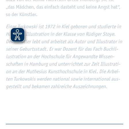
„das Mäd­chen, das ein­fach da­steht und keine Angst hat“,
so der Künst­ler.
Einar Tur­kow­ski ist 1972 in Kiel ge­bo­ren und stu­dier­te in
Ham­burg Il­lus­tra­ti­on in der Klas­se von Rü­di­ger Stoye.
Der Künst­ler lebt und ar­bei­tet als Autor und Il­lus­tra­tor in
sei­ner Ge­burts­stadt. Er war Do­zent für das Fach Buch­il­
lus­tra­ti­on an der Hoch­schu­le für An­ge­wand­te Wis­sen­
schaf­ten in Ham­burg und un­ter­rich­tet zur Zeit Il­lus­tra­ti­
on an der Muthe­si­us Kunst­hoch­schu­le in Kiel. Die Ar­bei­
ten Tur­kow­skis wer­den na­tio­nal sowie in­ter­na­tio­nal aus­
ge­stellt und be­ka­men zahl­rei­che Aus­zeich­nun­gen.
Wei­ter­füh­ren­de In­for­ma­tio­nen