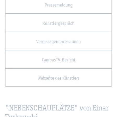
Pres­se­mel­dung
Künst­ler­ge­spräch
Ver­nis­sa­ge­im­pres­sio­nen
Cam­pusTV-Be­richt
Web­sei­te des Künst­lers
"NE­BEN­SCHAU­PLÄT­ZE" von Einar
Tur­kow­ski