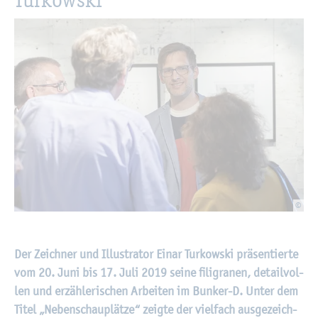
©
Der Zeich­ner und Il­lus­tra­tor Einar Tur­kow­ski prä­sen­tier­te
vom 20. Juni bis 17. Juli 2019 seine
fi­li­gra­nen, de­tail­vol­
len und er­zäh­le­ri­schen Ar­bei­ten im Bun­ker-D. Unter dem
Titel „Ne­ben­schau­plät­ze“ zeig­te der viel­fach aus­ge­zeich­