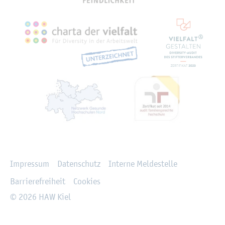
Recht­li­ches
Im­pres­sum
Da­ten­schutz
In­ter­ne Mel­de­stel­le
Bar­rie­re­frei­heit
Coo­kies
© 2026 HAW Kiel