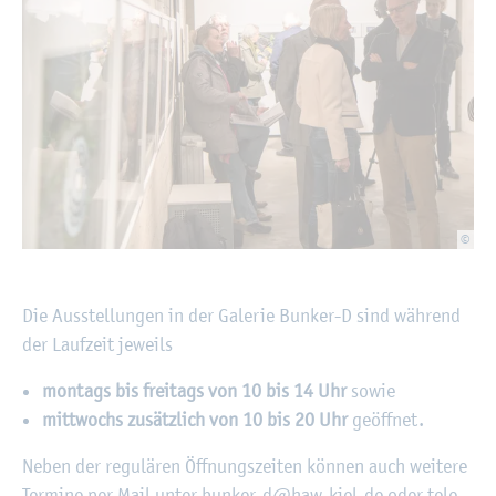
©
Die Aus­stel­lun­gen in der Ga­le­rie Bun­ker-D sind wäh­rend
der Lauf­zeit je­weils
mon­tags bis frei­tags von 10 bis 14 Uhr
sowie
mitt­wochs zu­sätz­lich von 10 bis 20 Uhr
ge­öff­net.
Neben der re­gu­lä­ren Öff­nungs­zei­ten kön­nen auch wei­te­re
Ter­mi­ne per Mail unter bun­ker-d@​haw-​kiel.​de oder te­le­