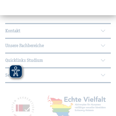
Wei­ter­füh­ren­de In­for­ma­tio­nen
Kontakt
Unsere Fachbereiche
Quicklinks Studium
Service
Mit­glied­schaf­ten, Aus­zeich­nun­gen,