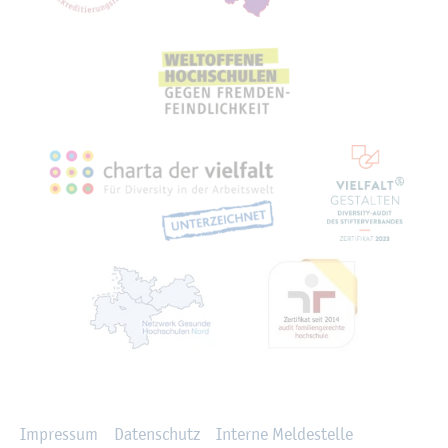
Recht­li­ches
Im­pres­sum
Da­ten­schutz
In­ter­ne Mel­de­stel­le