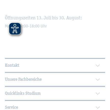
Öff­nungs­zei­ten 13. Juli bis 30. Au­gust:
Mo - Fr 09:00-18:00 Uhr
Wei­ter­füh­ren­de In­for­ma­tio­nen
Kontakt
Unsere Fachbereiche
Quicklinks Studium
Service