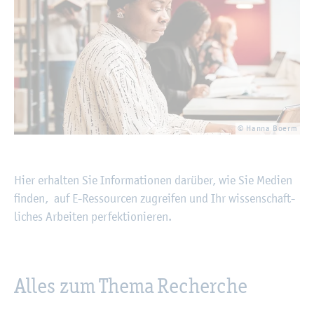
© Hanna Boerm
Hier er­hal­ten Sie In­for­ma­tio­nen dar­über, wie Sie Me­di­en
fin­den, auf E-Res­sour­cen zu­grei­fen und Ihr wis­sen­schaft­
li­ches Ar­bei­ten per­fek­tio­nie­ren.
Alles zum Thema Re­cher­che