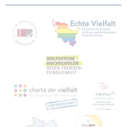
Mit­glied­schaf­ten, Aus­zeich­nun­gen,