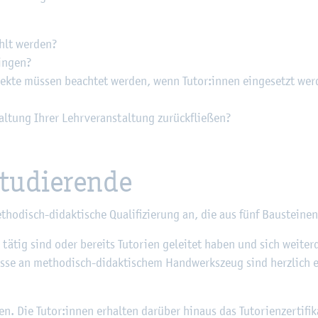
ählt wer­den?
rin­gen?
As­pek­te müs­sen be­ach­tet wer­den, wenn Tutor:innen ein­ge­setzt wer
­tung Ihrer Lehr­ver­an­stal­tung zu­rück­flie­ßen?
tu­die­ren­de
o­disch-di­dak­ti­sche Qua­li­fi­zie­rung an, die aus fünf Bau­stei­nen
ätig sind oder be­reits Tu­to­ri­en ge­lei­tet haben und sich wei­ter­qua
s­se an me­tho­disch-di­dak­ti­schem Hand­werks­zeug sind herz­lich e
Die Tutor:innen er­hal­ten dar­über hin­aus das Tu­to­ri­en­zer­ti­fi