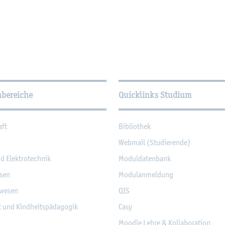
­tio­nen
hbereiche
Quicklinks Studium
aft
Bi­blio­thek
Web­mail (Stu­die­ren­de)
nd Elek­tro­tech­nik
Mo­dul­da­ten­bank
­sen
Mo­du­l­an­mel­dung
­we­sen
QIS
it und Kind­heits­päd­ago­gik
Casy
Mood­le Lehre & Kol­la­bo­ra­ti­on