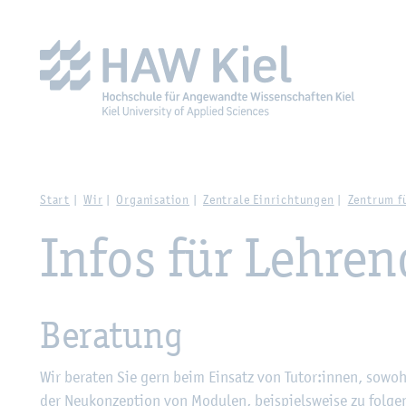
Zur Haupt­na­vi­ga­ti­on sprin­gen
Zum Haupt­in­halt sprin­g
Start
Wir
Or­ga­ni­sa­ti­on
Zen­tra­le Ein­rich­tun­gen
Zen­trum f
Infos für Leh­ren
Be­ra­tung
Wir be­ra­ten Sie gern beim Ein­satz von Tutor:innen, so­wohl
der Neu­kon­zep­ti­on von Mo­du­len, bei­spiels­wei­se zu fol­ge