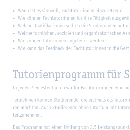
Wann ist es sinn­voll, Fach­tu­tor:innen ein­zu­set­zen?
Wie kön­nen Fach­tu­tor:innen für ihre Tä­tig­keit aus­ge­w
Wel­che Qua­li­fi­ka­tio­nen soll­ten die Stu­die­ren­den mit­b
Wel­che fach­li­chen, so­zia­len und or­ga­ni­sa­to­ri­schen 
Wie kön­nen Tutor:innen an­ge­lei­tet wer­den?
Wie kann das Feed­back der Fach­tu­tor:innen in die Ge­stal
Tu­to­ri­en­pro­gramm für S
In jedem Se­mes­ter bie­ten wir für Fach­tu­tor:innen eine me­th
Teil­neh­men kön­nen Stu­die­ren­de, die erst­mals als Tutor:in t
ren möch­ten. Auch Stu­die­ren­de ohne Tu­to­ri­um mit In­ter­e
teil­zu­neh­men.
Das Pro­gramm hat einen Um­fang von 2,5 Leis­tungs­punk­ten. 