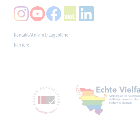
Kon­takt/An­fahrt/La­ge­plä­ne
Kar­rie­re
Mit­glied­schaf­ten, Aus­z