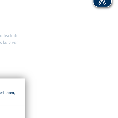
ho­disch-di­
ls kurz vor
r­fah­ren,