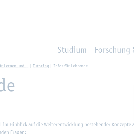
en
Zur Un­ter­na­vi­ga­ti­on sprin­gen
per­son_­se­arch
mo­ve­d_lo­ca­ti­on
Studium
Forschung 
ür Ler­nen und…
Tu­to­ring
Infos für Leh­ren­de
­de
 im Hin­blick auf die Wei­ter­ent­wick­lung be­stehen­der Kon­zep­te 
n­den Fra­gen: