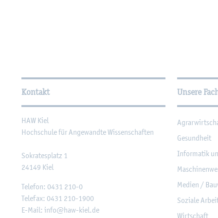
Wei­ter­füh­ren­de In­for­ma
Kontakt
Unsere Fac
HAW Kiel
Agrar­wirt­sch
Hoch­schu­le für An­ge­wand­te Wis­sen­schaf­ten
Ge­sund­heit
In­for­ma­tik u
So­kra­tes­platz 1
24149
Kiel
Ma­schi­nen­we
Me­di­en / Bau
Te­le­fon:
0431 210-0
Te­le­fax:
0431 210-1900
So­zia­le Ar­be
E-Mail:
info@​haw-​kiel.​de
Wirt­schaft