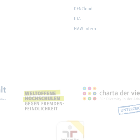
DF­NCloud
IDA
HAW In­tern
eich­nun­gen, Part­ner­schaf­