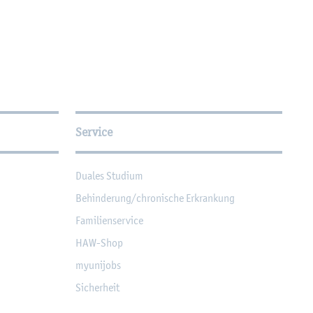
Service
Dua­les Stu­di­um
Be­hin­de­rung/chro­ni­sche Er­kran­kung
Fa­mi­li­en­ser­vice
HAW-Shop
myu­ni­jobs
Si­cher­heit