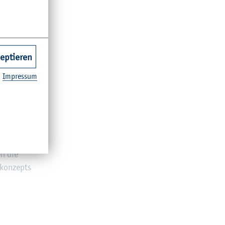
g
­le Be­ra­
riert mit
zeptieren
ch ge­gen­
Im­pres­sum
hlie­ßt das
en die
­kon­zepts