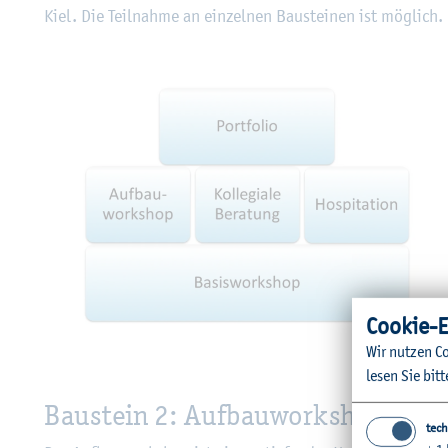
Kiel. Die Teil­nah­me an ein­zel­nen Bau­stei­nen ist mög­lich.
Coo­kie-E
© Luis
Wir nut­zen Co
lesen Sie bitt
Bau­stein 2: Auf­bau­work­shop
tech