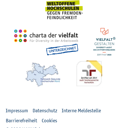
Recht­li­ches
Im­pres­sum
Da­ten­schutz
In­ter­ne Mel­de­stel­le
Bar­rie­re­frei­heit
Coo­kies