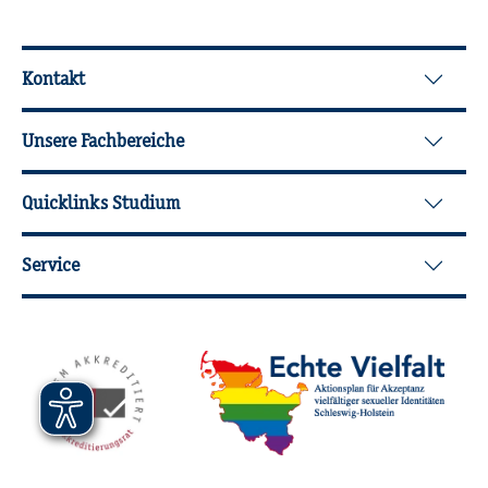
Wei­ter­füh­ren­de In­for­ma­tio­nen
Kontakt
Unsere Fachbereiche
Quicklinks Studium
Service
Mit­glied­schaf­ten, Aus­zeich­nun­gen,