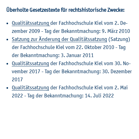
Über­hol­te Ge­set­zes­tex­te für rechts­his­to­ri­sche Zwe­cke:
Qua­li­täts­sat­zung
der Fach­hoch­schu­le Kiel vom 2. De­
zem­ber 2009 - Tag der Be­kannt­ma­chung: 9. März 2010
Sat­zung zur Än­de­rung der Qua­li­täts­sat­zung
(Sat­zung)
der Fach­hoch­schu­le Kiel vom 22. Ok­to­ber 2010 - Tag
der Be­kannt­ma­chung: 3. Ja­nu­ar 2011
Qua­li­täts­sat­zung
der Fach­hoch­schu­le Kiel vom 30. No­
vem­ber 2017 - Tag der Be­kannt­ma­chung: 30. De­zem­ber
2017
Qua­li­täts­sat­zung
der Fach­hoch­schu­le Kiel vom 2. Mai
2022 - Tag der Be­kannt­ma­chung: 14. Juli 2022