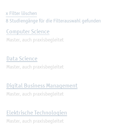
x Filter löschen
8 Stu­di­en­gän­ge für die Fil­ter­aus­wahl ge­fun­den
Com­pu­ter Sci­ence
Mas­ter, auch pra­xis­be­glei­tet
Data Sci­ence
Mas­ter, auch pra­xis­be­glei­tet
Di­gi­tal Busi­ness Ma­nage­ment
Mas­ter, auch pra­xis­be­glei­tet
Elek­tri­sche Tech­no­lo­gi­en
Mas­ter, auch pra­xis­be­glei­tet