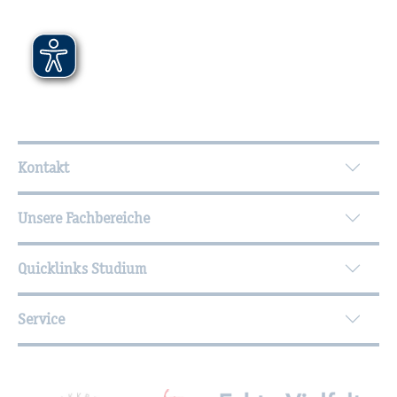
Wei­ter­füh­ren­de In­for­ma­tio­nen
Kontakt
Unsere Fachbereiche
Quicklinks Studium
Service
Mit­glied­schaf­ten, Aus­zeich­nun­gen,