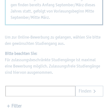
gen fin­den be­reits An­fang Sep­tem­ber/März die­ses
Jah­res statt, ge­folgt von Vor­le­sungs­be­ginn Mitte
Sep­tem­ber/Mitte März.
Um zur On­line-Be­wer­bung zu ge­lan­gen, wäh­len Sie bitte
den ge­wünsch­ten Stu­di­en­gang aus.
Bitte be­ach­ten Sie:
Für zu­las­sungs­be­schränk­te Stu­di­en­gän­ge ist ma­xi­mal
eine Be­wer­bung mög­lich. Zu­las­sungs­freie Stu­di­en­gän­ge
sind hier­von aus­ge­nom­men.
Finden
Filter