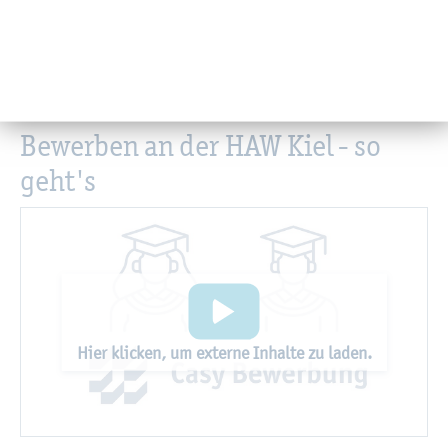
Be­wer­ben an der HAW Kiel - so
geht's
Hier kli­cken, um ex­ter­ne In­hal­te zu laden.