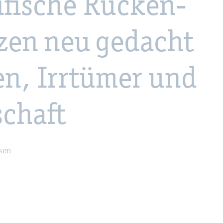
i­fi­sche Rü­cken­
zen neu ge­dacht
n, Irr­tü­mer und
schaft
sen