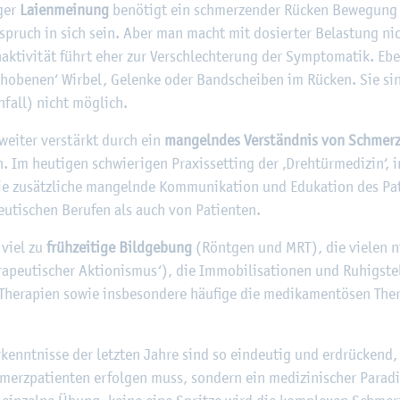
­ger
Lai­en­mei­nung
be­nö­tigt ein schmer­zen­der Rü­cken Be­we­gun
er­spruch in sich sein. Aber man macht mit do­sier­ter Be­las­tung ni
ak­ti­vi­tät führt eher zur Ver­schlech­te­rung der Sym­pto­ma­tik. Eb
cho­be­nen‘ Wir­bel, Ge­len­ke oder Band­schei­ben im Rü­cken. Sie si
­fall) nicht mög­lich.
d wei­ter ver­stärkt durch ein
man­geln­des Ver­ständ­nis von Schmer­
n. Im heu­ti­gen schwie­ri­gen Pra­xis­se­t­ting der ‚Dreh­tür­me­di­zin‘
ie zu­sätz­li­che man­geln­de Kom­mu­ni­ka­ti­on und Edu­ka­ti­on des Pa
u­ti­schen Be­ru­fen als auch von Pa­ti­en­ten.
 viel zu
früh­zei­ti­ge Bild­ge­bung
(Rönt­gen und MRT), die vie­len nic
­ra­peu­ti­scher Ak­tio­nis­mus‘), die Im­mo­bi­li­sa­tio­nen und Ru­hig­st
e­ra­pi­en sowie ins­be­son­de­re häu­fi­ge die me­di­ka­men­tö­sen The­ra
Er­kennt­nis­se der letz­ten Jahre sind so ein­deu­tig und er­drü­cken
­pa­ti­en­ten er­fol­gen muss, son­dern ein me­di­zi­ni­scher Pa­ra­d