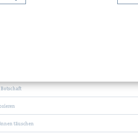
tark
l Bewegung
et nicht Schaden
 vermeiden
 Botschaft
osieren
önnen täuschen