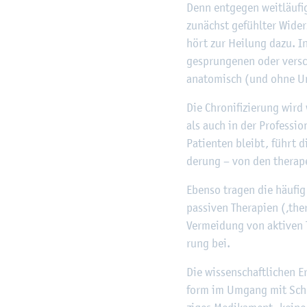
Denn ent­ge­gen weit­läu­fi
zu­nächst ge­fühl­ter Wi­d
hört zur Hei­lung dazu. In­
ge­sprun­ge­nen oder ver­s
ana­to­misch (und ohne Un
Die Chro­ni­fi­zie­rung wir
als auch in der Pro­fes­si­o
Pa­ti­en­ten bleibt, führt d
de­rung – von den the­ra­pe
Eben­so tra­gen die häu­fig
pas­si­ven The­ra­pi­en (‚the
Ver­mei­dung von ak­ti­ven Th
rung bei.
Die wis­sen­schaft­li­chen 
form im Um­gang mit Schmerz