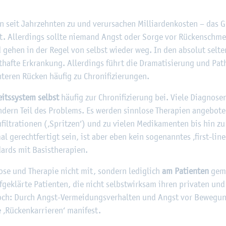
©
Fach­hoch­schu­le Kiel
seit Jahr­zehn­ten zu und ver­ur­sa­chen Mil­li­ar­den­kos­ten – das 
t. Al­ler­dings soll­te nie­mand Angst oder Sorge vor Rü­cken­schm
ehen in der Regel von selbst wie­der weg. In den ab­so­lut sel­ten
af­te Er­kran­kung. Al­ler­dings führt die Dra­ma­ti­sie­rung und Pa­th
e­ren Rü­cken häu­fig zu Chro­ni­fi­zie­run­gen.
its­sys­tem selbst
häu­fig zur Chro­ni­fi­zie­rung bei. Viele Dia­gno­se
­dern Teil des Pro­blems. Es wer­den sinn­lo­se The­ra­pi­en an­ge­bo­
fil­tra­tio­nen (‚Sprit­zen‘) und zu vie­len Me­di­ka­men­ten bis hin zu 
al ge­recht­fer­tigt sein, ist aber eben kein so­ge­nann­tes ‚first-lin
ards mit Ba­sis­the­ra­pi­en.
se und The­ra­pie nicht mit, son­dern le­dig­lich
am Pa­ti­en­ten
ge­ma
­ge­klär­te Pa­ti­en­ten, die nicht selbst­wirk­sam ihren pri­va­ten und 
och: Durch Angst-Ver­mei­dungs­ver­hal­ten und Angst vor Be­we­gun­g
 ‚Rü­cken­kar­rie­ren‘ ma­ni­fest.