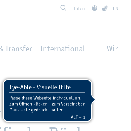
Such­ben
Leich­te Spra­che
Ge­bär­den­spra
In­tern
EN
& Transfer
International
Wir
- 09:00