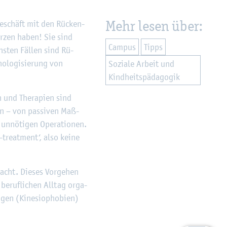
Mehr lesen über:
Ge­schäft mit den Rü­cken­
er­zen haben! Sie sind
Cam­pus
Tipps
s­ten Fäl­len sind Rü­
o­lo­gi­sie­rung von
So­zia­le Ar­beit und
Kind­heits­päd­ago­gik
n und The­ra­pi­en sind
ten – von pas­si­ven Maß­
un­nö­ti­gen Ope­ra­tio­nen.
e-treat­ment‘, also keine
cht. Die­ses Vor­ge­hen
be­ruf­li­chen All­tag or­ga­
en (Ki­ne­sio­pho­bi­en)