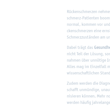
Rü­cken­schmer­zen neh­men 
schmerz-Pa­ti­en­ten boom
nor­mal, kom­men vor und g
cken­schmer­zen eine ernst­h
Schmerz­zu­stän­den am un­t
Dabei trägt das
Ge­sund­he
nicht Teil der Lö­sung, son
nah­men über un­nö­ti­ge In­
Alles mag im Ein­zel­fall m
wis­sen­schaft­li­chen Stan­d
Zudem wer­den die Dia­gno­
schafft un­mün­di­ge, un­auf
ni­sie­ren kön­nen. Mehr n
wer­den häu­fig jah­re­lan­ge