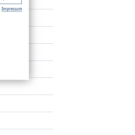
Im­pres­sum