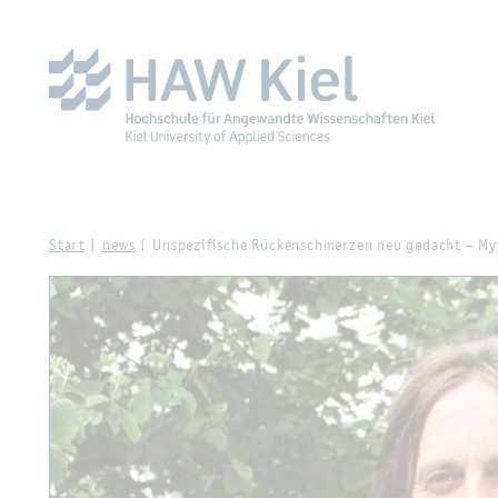
Zur Haupt­na­vi­ga­ti­on sprin­gen
Zum Haupt­in­halt sprin­g
Start
news
Un­spe­zi­fi­sche Rü­cken­schmer­zen neu ge­dacht – My