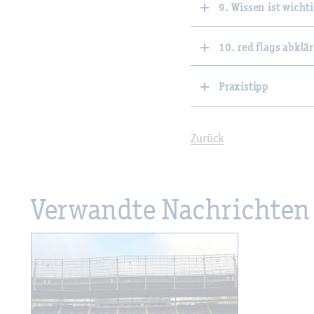
9. Wissen ist wicht
10. red flags abklä
Praxistipp
Zu­rück
Ver­wand­te Nach­rich­ten