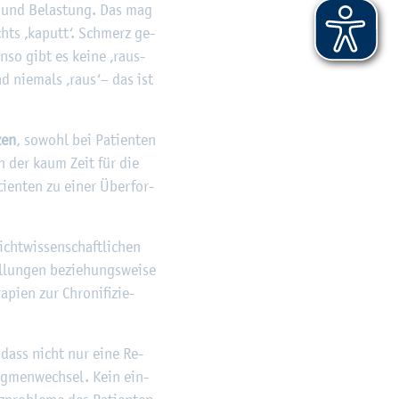
g und Be­las­tung. Das mag
chts ‚ka­putt‘. Schmerz ge­
en­so gibt es keine ‚raus­
nd nie­mals ‚raus‘– das ist
zen
, so­wohl bei Pa­ti­en­ten
, in der kaum Zeit für die
­ti­en­ten zu einer Über­for­
ht­wis­sen­schaft­li­chen
el­lun­gen be­zie­hungs­wei­se
­pi­en zur Chro­ni­fi­zie­
d, dass nicht nur eine Re­
ig­men­wech­sel. Kein ein­