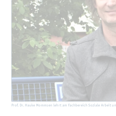
Prof. Dr. Hauke Momm­sen lehrt am Fach­be­reich So­zia­le Ar­beit un