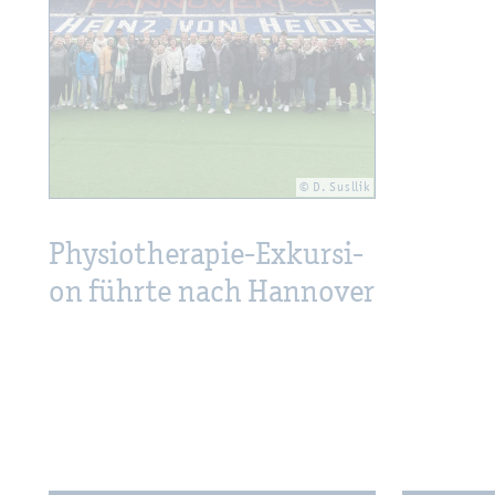
© D. Susl­lik
Phy­sio­the­ra­pie-Ex­kur­si­
on führ­te nach Han­no­ver
Wei­ter­füh­ren­de In­for­ma