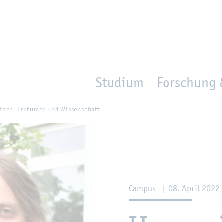
en
Zur Un­ter­na­vi­ga­ti­on sprin­gen
per­son_­se­arch
mo­ve­d_lo­ca­ti­on
Studium
Forschung 
­then, Irr­tü­mer und Wis­sen­schaft
Cam­pus
|
08. April 2022 