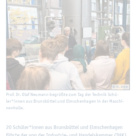
©
Fach­hoch­schu­le Kiel
© H. Ohm
Prof. Dr. Olaf Neu­mann be­grü­ß­te zum Tag der Tech­nik Schü­
ler*innen aus Bruns­büt­tel und Elm­schen­ha­gen in der Ma­schi­
nen­hal­le.
20 Schü­ler*innen aus Bruns­büt­tel und Elm­schen­ha­gen
führ­te der von der In­dus­trie- und Han­dels­kam­mer (IHK)