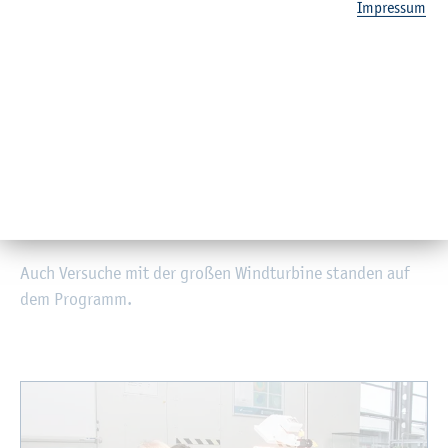
Im­pres­sum
© H. Ohm
Auch Ver­su­che mit der gro­ßen Wind­tur­bi­ne stan­den auf
dem Pro­gramm.