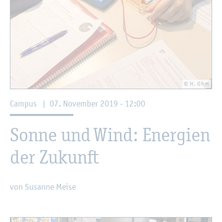
© H. Ohm
Cam­pus
|
07. No­vem­ber 2019 - 12:00
Sonne und Wind: En­er­gi­en
der Zu­kunft
von Su­san­ne Meise