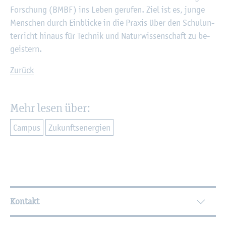
For­schung (BMBF) ins Leben ge­ru­fen. Ziel ist es, junge
Men­schen durch Ein­bli­cke in die Pra­xis über den Schul­un­
ter­richt hin­aus für Tech­nik und Na­tur­wis­sen­schaft zu be­
geis­tern.
Zu­rück
Mehr lesen über:
Cam­pus
Zu­kunfts­en­er­gi­en
Wei­ter­füh­ren­de In­for­ma­tio­nen
Kontakt