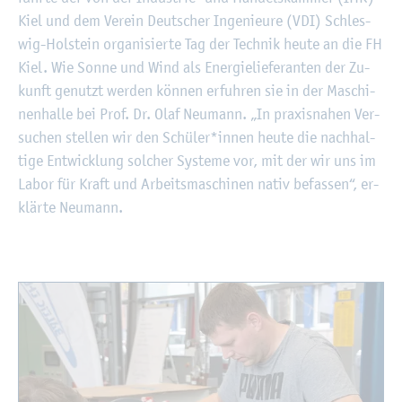
Kiel und dem Ver­ein Deut­scher In­ge­nieu­re (VDI) Schles­
wig-Hol­stein or­ga­ni­sier­te Tag der Tech­nik heute an die FH
Kiel. Wie Sonne und Wind als En­er­gie­lie­fe­ran­ten der Zu­
kunft ge­nutzt wer­den kön­nen er­fuh­ren sie in der Ma­schi­
nen­hal­le bei Prof. Dr. Olaf Neu­mann. „In pra­xis­na­hen Ver­
su­chen stel­len wir den Schü­ler*innen heute die nach­hal­
ti­ge Ent­wick­lung sol­cher Sys­te­me vor, mit der wir uns im
Labor für Kraft und Ar­beits­ma­schi­nen nativ be­fas­sen“, er­
klär­te Neu­mann.