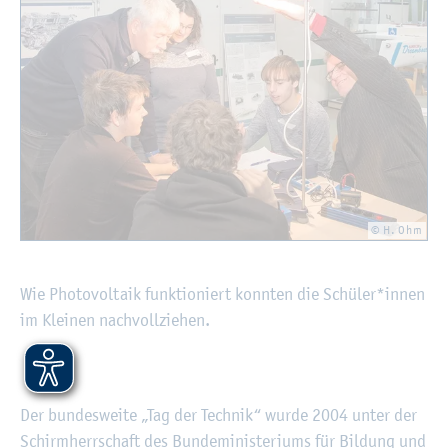
© H. Ohm
Wie Pho­to­vol­ta­ik funk­tio­niert konn­ten die Schü­ler*innen
im Klei­nen nach­voll­zie­hen.
Der bun­des­wei­te „Tag der Tech­nik“ wurde 2004 unter der
Schirm­herr­schaft des Bun­de­mi­nis­te­ri­ums für Bil­dung und