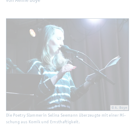
©
Fach­hoch­schu­le Kiel
© A. Boye
Die Poe­try Slam­me­rin Se­li­na See­mann über­zeug­te mit einer Mi­
schung aus Komik und Ernst­haf­tig­keit.