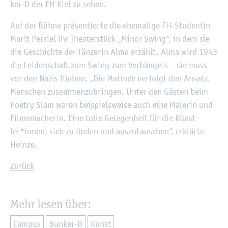
ker-D der FH Kiel zu sehen.
Auf der Bühne prä­sen­tier­te die ehe­ma­li­ge FH-Stu­den­tin
Marit Per­siel ihr Thea­ter­stück „Minor Swing“, in dem sie
die Ge­schich­te der Tän­ze­rin Alma er­zählt. Alma wird 1943
die Lei­den­schaft zum Swing zum Ver­häng­nis – sie muss
vor den Nazis flie­hen. „Die Ma­ti­née ver­folgt den An­satz,
Men­schen zu­sam­men­zu­brin­gen. Unter den Gäs­ten beim
Poe­try Slam waren bei­spiels­wei­se auch eine Ma­le­rin und
Fil­me­ma­che­rin. Eine tolle Ge­le­gen­heit für die Künst­
ler*innen, sich zu fin­den und aus­zu­tau­schen“, er­klär­te
Hein­ze.
Zu­rück
Mehr lesen über:
Cam­pus
Bun­ker-D
Kunst