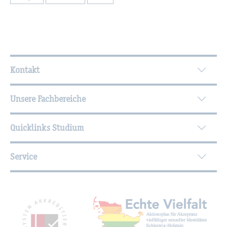
Wei­ter­füh­ren­de In­for­ma­tio­nen
Kontakt
Unsere Fachbereiche
Quicklinks Studium
Service
Mit­glied­schaf­ten, Aus­zeich­nun­gen,