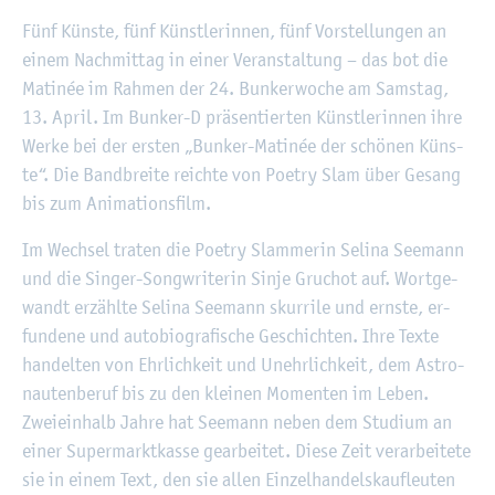
Fünf Küns­te, fünf Künst­le­rin­nen, fünf Vor­stel­lun­gen an
einem Nach­mit­tag in einer Ver­an­stal­tung – das bot die
Ma­ti­née im Rah­men der 24. Bun­ker­wo­che am Sams­tag,
13. April. Im Bun­ker-D prä­sen­tier­ten Künst­le­rin­nen ihre
Werke bei der ers­ten „Bun­ker-Ma­ti­née der schö­nen Küns­
te“. Die Band­brei­te reich­te von Poe­try Slam über Ge­sang
bis zum Ani­ma­ti­ons­film.
Im Wech­sel tra­ten die Poe­try Slam­me­rin Se­li­na See­mann
und die Sin­ger-Song­wri­te­rin Sinje Gruchot auf. Wort­ge­
wandt er­zähl­te Se­li­na See­mann skur­ri­le und erns­te, er­
fun­de­ne und au­to­bio­gra­fi­sche Ge­schich­ten. Ihre Texte
han­del­ten von Ehr­lich­keit und Un­ehr­lich­keit, dem As­tro­
nau­ten­be­ruf bis zu den klei­nen Mo­men­ten im Leben.
Zwei­ein­halb Jahre hat See­mann neben dem Stu­di­um an
einer Su­per­markt­kas­se ge­ar­bei­tet. Diese Zeit ver­ar­bei­te­te
sie in einem Text, den sie allen Ein­zel­han­dels­kauf­leu­ten