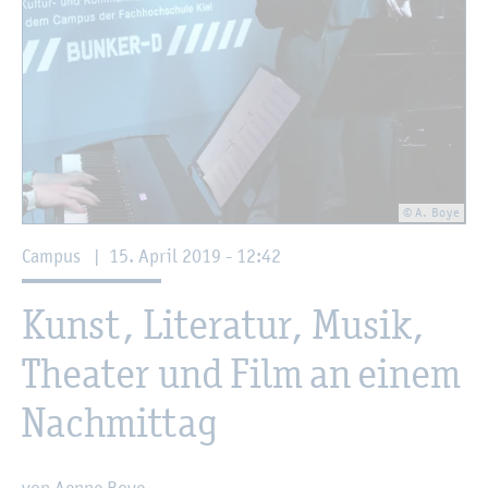
© A. Boye
Cam­pus
|
15. April 2019 - 12:42
Kunst, Li­te­ra­tur, Musik,
Thea­ter und Film an einem
Nach­mit­tag
von Aenne Boye