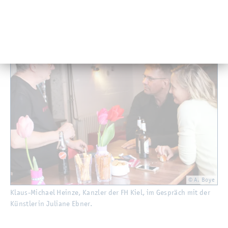
Kunst liegt, son­dern eine Kom­bi­na­ti­on aus Thea­ter,
Kunst, Musik, Li­te­ra­tur und Film ge­zeigt wird.
© A. Boye
Klaus-Mi­cha­el Hein­ze, Kanz­ler der FH Kiel, im Ge­spräch mit der
Künst­le­rin Ju­lia­ne Ebner.