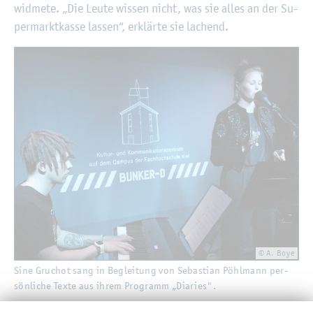
wid­me­te. „Die Leute wis­sen nicht, was sie alles an der Su­
per­markt­kas­se las­sen“, er­klär­te sie la­chend.
© A. Boye
Sine Gruchot sang in Be­glei­tung von Se­bas­ti­an Pöhl­mann per­
sön­li­che Texte aus ihrem Pro­gramm „Dia­ries".