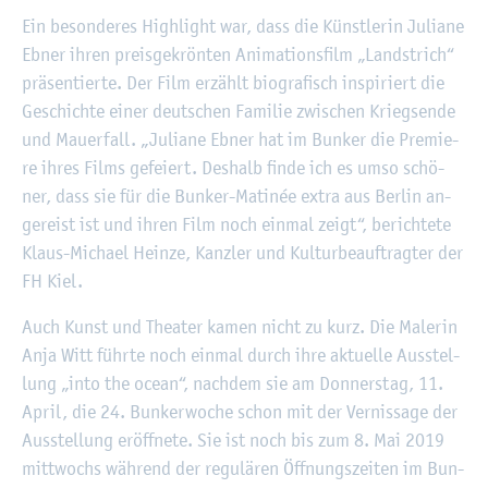
Ein be­son­de­res High­light war, dass die Künst­le­rin Ju­lia­ne
Ebner ihren preis­ge­krön­ten Ani­ma­ti­ons­film „Land­strich“
prä­sen­tier­te. Der Film er­zählt bio­gra­fisch in­spi­riert die
Ge­schich­te einer deut­schen Fa­mi­lie zwi­schen Kriegs­en­de
und Mau­er­fall. „Ju­lia­ne Ebner hat im Bun­ker die Pre­mie­
re ihres Films ge­fei­ert. Des­halb finde ich es umso schö­
ner, dass sie für die Bun­ker-Ma­ti­née extra aus Ber­lin an­
ge­reist ist und ihren Film noch ein­mal zeigt“, be­rich­te­te
Klaus-Mi­cha­el Hein­ze, Kanz­ler und Kul­tur­be­auf­trag­ter der
FH Kiel.
Auch Kunst und Thea­ter kamen nicht zu kurz. Die Ma­le­rin
Anja Witt führ­te noch ein­mal durch ihre ak­tu­el­le Aus­stel­
lung „into the ocean“, nach­dem sie am Don­ners­tag, 11.
April, die 24. Bun­ker­wo­che schon mit der Ver­nis­sa­ge der
Aus­stel­lung er­öff­ne­te. Sie ist noch bis zum 8. Mai 2019
mitt­wochs wäh­rend der re­gu­lä­ren Öff­nungs­zei­ten im Bun­