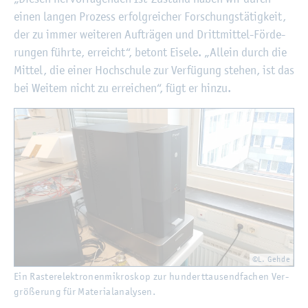
einen lan­gen Pro­zess er­folg­rei­cher For­schungs­tä­tig­keit,
der zu immer wei­te­ren Auf­trä­gen und Dritt­mit­tel-För­de­
run­gen führ­te, er­reicht“, be­tont Ei­se­le. „Al­lein durch die
Mit­tel, die einer Hoch­schu­le zur Ver­fü­gung ste­hen, ist das
bei Wei­tem nicht zu er­rei­chen“, fügt er hinzu.
©L. Gehde
Ein Ras­ter­elek­tro­nen­mi­kro­skop zur hun­dert­tau­send­fa­chen Ver­
grö­ße­rung für Ma­te­ri­al­ana­ly­sen.