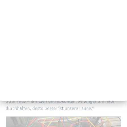
leis­tung des In­sti­tuts für Me­cha­tro­nik der FH Kiel. Auch
mit Bosch als Zu­lie­fe­rer der Au­to­mo­bil­bran­che stehe man
laut Ei­se­le in engem Kon­takt.
Ob eine neu­ar­ti­ge Mo­di­fi­zie­rung eines Leis­tungs­mo­duls
tat­säch­lich zur Ver­län­ge­rung sei­ner Le­bens­dau­er bei­
trägt, un­ter­su­chen die For­schen­den mit­hil­fe von be­
schleu­nig­ten Al­te­rungs­prüf­stän­den. Dort wird zum Bei­
spiel eine in­ten­si­ve Dau­er­ab­nut­zung durch per­ma­nen­tes
Er­hit­zen und Ab­küh­len im Se­kun­den­takt si­mu­liert, so­ge­
nann­ter ther­mo­dy­na­mi­scher Stress. Ei­se­le greift auf das
Bei­spiel des Auf­zugs zu­rück: „In­ner­halb von sechs bis
acht Wo­chen kön­nen wir ein gan­zes Fahr­stuhl­le­ben nach­
bil­den. Da pas­siert auch nichts an­de­res als Strom an und
Strom aus – er­hit­zen und ab­küh­len. Je län­ger die Teile
durch­hal­ten, desto bes­ser ist un­se­re Laune.“