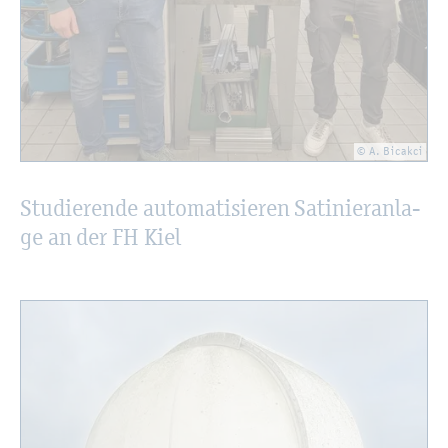
© A. Bi­cak­ci
Stu­die­ren­de au­to­ma­ti­sie­ren Sa­ti­nier­an­la­
ge an der FH Kiel