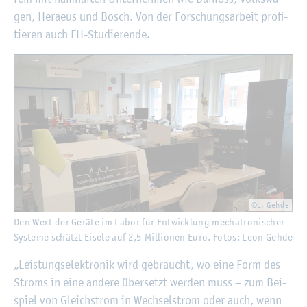
gen, Heraeus und Bosch. Von der For­schungs­ar­beit pro­fi­
tie­ren auch FH-Stu­die­ren­de.
©L. Gehde
Den Wert der Ge­rä­te im Labor für Ent­wick­lung me­cha­tro­ni­scher
Sys­te­me schätzt Ei­se­le auf 2,5 Mil­lio­nen Euro. Fotos: Leon Gehde
„Leis­tungs­elek­tro­nik wird ge­braucht, wo eine Form des
Stroms in eine an­de­re über­setzt wer­den muss – zum Bei­
spiel von Gleich­strom in Wech­sel­strom oder auch, wenn