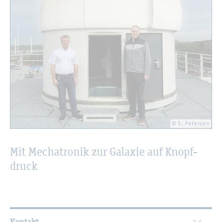
© S. Pe­ter­sen
Mit Me­cha­tro­nik zur Ga­la­xie auf Knopf­
druck
Wei­ter­füh­ren­de In­for­ma­tio­nen
Kontakt