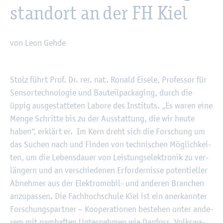
stand­ort an der FH Kiel
von Leon Gehde
©
Fach­hoch­schu­le Kiel
Stolz führt Prof. Dr. rer. nat. Ro­nald Ei­se­le, Pro­fes­sor für
Sen­sor­tech­no­lo­gie und Bau­teil­pa­cka­ging, durch die
üppig aus­ge­stat­te­ten La­bo­re des In­sti­tuts. „Es waren eine
Menge Schrit­te bis zu der Aus­stat­tung, die wir heute
haben“, er­klärt er. Im Kern dreht sich die For­schung um
das Su­chen nach und Fin­den von tech­ni­schen Mög­lich­kei­
ten, um die Le­bens­dau­er von Leis­tungs­elek­tro­nik zu ver­
län­gern und an ver­schie­de­nen Er­for­der­nis­se po­ten­ti­el­ler
Ab­neh­mer aus der Elek­tro­mo­bil- und an­de­ren Bran­chen
an­zu­pas­sen. Die Fach­hoch­schu­le Kiel ist ein an­er­kann­ter
For­schungs­part­ner – Ko­ope­ra­tio­nen be­stehen unter an­de­
rem mit nam­haf­ten Un­ter­neh­men wie Dan­fo­ss, Volks­wa­