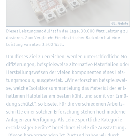
©L. Gehde
Die­ses Leis­tungs­mo­dul ist in der Lage, 30.000 Watt Leis­tung zu
do­sie­ren. Zum Ver­gleich: Ein elek­tri­scher Back­ofen hat eine
Leis­tung von etwa 3.500 Watt.
Um die­ses Ziel zu er­rei­chen, wer­den un­ter­schied­li­che Mo­
di­fi­zie­run­gen, bei­spiels­wei­se al­ter­na­ti­ve Ma­te­ria­li­en oder
Her­stel­lungs­wei­sen der vie­len Kom­po­nen­ten eines Leis­
tungs­mo­duls, aus­ge­tes­tet. „Wir er­for­schen bei­spiels­wei­
se, wel­che Iso­la­ti­ons­um­man­te­lung das Ma­te­ri­al der ent­
hal­te­nen Halb­lei­ter am bes­ten kühlt und somit vor Er­mü­
dung schützt“, so Ei­se­le. Für die ver­schie­de­nen Ar­beits­
schrit­te einer sol­chen Er­for­schung ste­hen hoch­mo­der­ne
An­la­gen zur Ver­fü­gung. Als „eine sport­li­che Ka­te­go­rie
erst­klas­si­ger Ge­rä­te“ be­zeich­net Ei­se­le die Aus­stat­tung.
„Die­sen her­vor­ra­gen­den Ist-Zu­stand haben wir durch