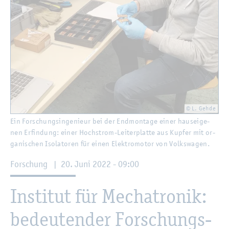
© L. Gehde
Ein For­schungs­in­ge­nieur bei der End­mon­ta­ge einer haus­ei­ge­
nen Er­fin­dung: einer Hoch­strom-Lei­ter­plat­te aus Kup­fer mit or­
ga­ni­schen Iso­la­to­ren für einen Elek­tro­mo­tor von Volks­wa­gen.
For­schung
|
20. Juni 2022 - 09:00
In­sti­tut für Me­cha­tro­nik:
be­deu­ten­der For­schungs­