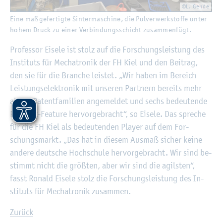
©L. Gehde
Eine ma­ß­ge­fer­tig­te Sin­ter­ma­schi­ne, die Pul­ver­werk­stof­fe unter
hohem Druck zu einer Ver­bin­dungs­schicht zu­sam­men­fügt.
Pro­fes­sor Ei­se­le ist stolz auf die For­schungs­leis­tung des
In­sti­tuts für Me­cha­tro­nik der FH Kiel und den Bei­trag,
den sie für die Bran­che leis­tet. „Wir haben im Be­reich
Leis­tungs­elek­tro­nik mit un­se­ren Part­nern be­reits mehr
als 70 Pa­tent­fa­mi­li­en an­ge­mel­det und sechs be­deu­ten­de
Pro­dukt-Fea­ture her­vor­ge­bracht“, so Ei­se­le. Das spre­che
für die FH Kiel als be­deu­ten­den Play­er auf dem For­
schungs­markt. „Das hat in die­sem Aus­maß si­cher keine
an­de­re deut­sche Hoch­schu­le her­vor­ge­bracht. Wir sind be­
stimmt nicht die grö­ß­ten, aber wir sind die agils­ten“,
fasst Ro­nald Ei­se­le stolz die For­schungs­leis­tung des In­
sti­tuts für Me­cha­tro­nik zu­sam­men.
Zu­rück