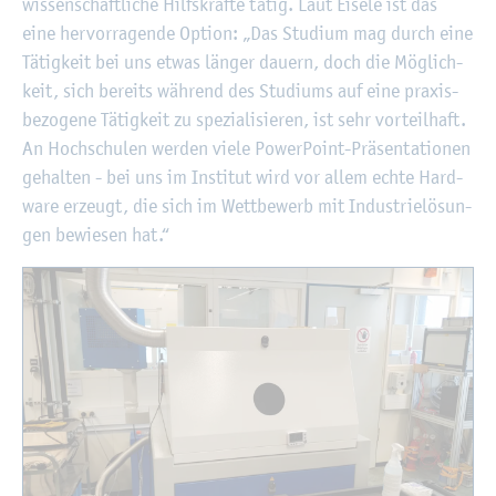
wis­sen­schaft­li­che Hilfs­kräf­te tätig. Laut Ei­se­le ist das
eine her­vor­ra­gen­de Op­ti­on: „Das Stu­di­um mag durch eine
Tä­tig­keit bei uns etwas län­ger dau­ern, doch die Mög­lich­
keit, sich be­reits wäh­rend des Stu­di­ums auf eine pra­xis­
be­zo­ge­ne Tä­tig­keit zu spe­zia­li­sie­ren, ist sehr vor­teil­haft.
An Hoch­schu­len wer­den viele Power­Point-Prä­sen­ta­tio­nen
ge­hal­ten - bei uns im In­sti­tut wird vor allem echte Hard­
ware er­zeugt, die sich im Wett­be­werb mit In­dus­trie­lö­sun­
gen be­wie­sen hat.“