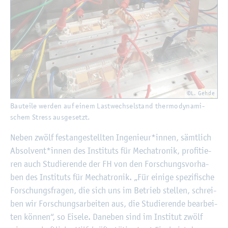
©L. Gehde
Bau­tei­le wer­den auf einem Last­wech­sel­stand ther­mo­dy­na­mi­
schem Stress aus­ge­setzt.
Neben zwölf fest­an­ge­stell­ten In­ge­nieur*innen, sämt­lich
Ab­sol­vent*innen des In­sti­tuts für Me­cha­tro­nik, pro­fi­tie­
ren auch Stu­die­ren­de der FH von den For­schungs­vor­ha­
ben des In­sti­tuts für Me­cha­tro­nik. „Für ei­ni­ge spe­zi­fi­sche
For­schungs­fra­gen, die sich uns im Be­trieb stel­len, schrei­
ben wir For­schungs­ar­bei­ten aus, die Stu­die­ren­de be­ar­bei­
ten kön­nen“, so Ei­se­le. Da­ne­ben sind im In­sti­tut zwölf