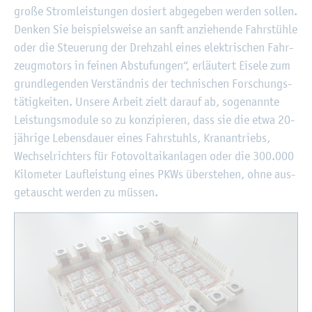
große Strom­leis­tun­gen do­siert ab­ge­ge­ben wer­den sol­len.
Den­ken Sie bei­spiels­wei­se an sanft an­zie­hen­de Fahr­stüh­le
oder die Steue­rung der Dreh­zahl eines elek­tri­schen Fahr­
zeug­mo­tors in fei­nen Ab­stu­fun­gen“, er­läu­tert Ei­se­le zum
grund­le­gen­den Ver­ständ­nis der tech­ni­schen For­schungs­
tä­tig­kei­ten. Un­se­re Ar­beit zielt dar­auf ab, so­ge­nann­te
Leis­tungs­mo­du­le so zu kon­zi­pie­ren, dass sie die etwa 20-
jäh­ri­ge Le­bens­dau­er eines Fahr­stuhls, Kran­an­triebs,
Wech­sel­rich­ters für Fo­to­vol­ta­ik­an­la­gen oder die 300.000
Ki­lo­me­ter Lauf­leis­tung eines PKWs über­ste­hen, ohne aus­
ge­tauscht wer­den zu müs­sen.