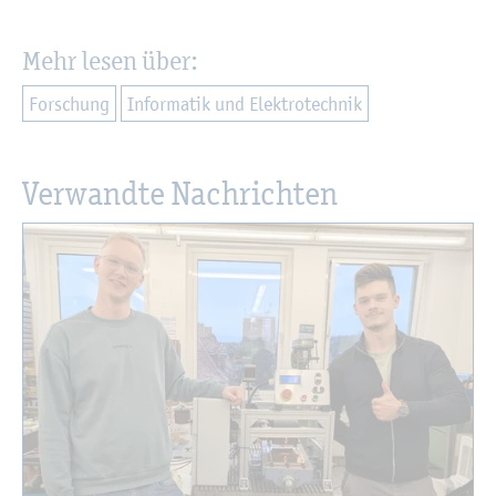
Mehr lesen über:
For­schung
In­for­ma­tik und Elek­tro­tech­nik
Ver­wand­te Nach­rich­ten