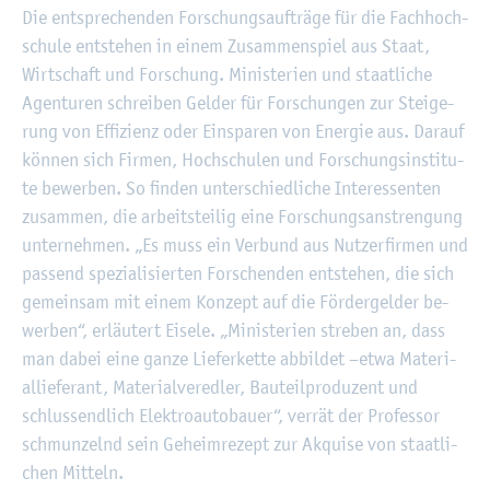
Die ent­spre­chen­den For­schungs­auf­trä­ge für die Fach­hoch­
schu­le ent­ste­hen in einem Zu­sam­men­spiel aus Staat,
Wirt­schaft und For­schung. Mi­nis­te­ri­en und staat­li­che
Agen­tu­ren schrei­ben Gel­der für For­schun­gen zur Stei­ge­
rung von Ef­fi­zi­enz oder Ein­spa­ren von En­er­gie aus. Dar­auf
kön­nen sich Fir­men, Hoch­schu­len und For­schungs­in­sti­tu­
te be­wer­ben. So fin­den un­ter­schied­li­che In­ter­es­sen­ten
zu­sam­men, die ar­beits­tei­lig eine For­schungs­an­stren­gung
un­ter­neh­men. „Es muss ein Ver­bund aus Nut­zer­fir­men und
pas­send spe­zia­li­sier­ten For­schen­den ent­ste­hen, die sich
ge­mein­sam mit einem Kon­zept auf die För­der­gel­der be­
wer­ben“, er­läu­tert Ei­se­le. „Mi­nis­te­ri­en stre­ben an, dass
man dabei eine ganze Lie­fer­ket­te ab­bil­det –etwa Ma­te­ri­
al­lie­fe­rant, Ma­te­ri­al­ver­ed­ler, Bau­teil­pro­du­zent und
schluss­end­lich Elek­tro­au­to­bau­er“, ver­rät der Pro­fes­sor
schmun­zelnd sein Ge­heim­re­zept zur Ak­qui­se von staat­li­
chen Mit­teln.