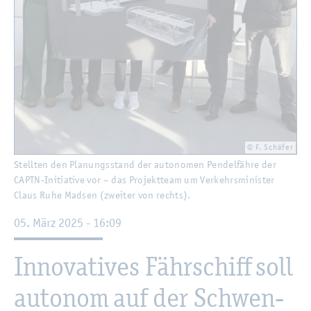
© F. Schä­fer
Stell­ten den Pla­nungs­stand der au­to­no­men Pen­del­fäh­re der
CAPTN-In­itia­ti­ve vor – das Pro­jekt­team um Ver­kehrs­mi­nis­ter
Claus Ruhe Madsen (zwei­ter von rechts).
05. März 2025 - 16:09
In­no­va­ti­ves Fähr­schiff soll
au­to­nom auf der Schwen­