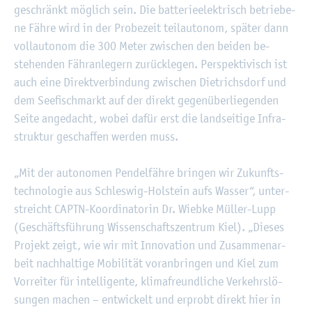
ge­schränkt mög­lich sein. Die bat­te­rie­elek­trisch be­trie­be­
ne Fähre wird in der Pro­be­zeit teil­au­to­nom, spä­ter dann
voll­au­to­nom die 300 Meter zwi­schen den bei­den be­
stehen­den Fähr­an­le­gern zu­rück­le­gen. Per­spek­ti­visch ist
auch eine Di­rekt­ver­bin­dung zwi­schen Diet­richs­dorf und
dem See­fisch­markt auf der di­rekt ge­gen­über­lie­gen­den
Seite an­ge­dacht, wobei dafür erst die land­sei­ti­ge In­fra­
struk­tur ge­schaf­fen wer­den muss.
„Mit der au­to­no­men Pen­del­fäh­re brin­gen wir Zu­kunfts­
tech­no­lo­gie aus Schles­wig-Hol­stein aufs Was­ser“, un­ter­
streicht CAPTN-Ko­or­di­na­to­rin Dr. Wieb­ke Mül­ler-Lupp
(Ge­schäfts­füh­rung Wis­sen­schafts­zen­trum Kiel). „Die­ses
Pro­jekt zeigt, wie wir mit In­no­va­ti­on und Zu­sam­men­ar­
beit nach­hal­ti­ge Mo­bi­li­tät vor­an­brin­gen und Kiel zum
Vor­rei­ter für in­tel­li­gen­te, kli­ma­freund­li­che Ver­kehrs­lö­
sun­gen ma­chen – ent­wi­ckelt und er­probt di­rekt hier in