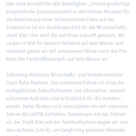
jekt viele Vor­tei­le für alle Be­tei­lig­ten: „Un­se­re gro­ß­ar­ti­ge
prag­ma­ti­sche Zu­sam­men­ar­beit in den letz­ten Mo­na­ten für
die Rea­li­sie­rung einer teil­au­to­no­men Fähre auf der
Schwen­ti­ne ist ein Aus­hän­ge­schild für die Wis­sen­schafts­
stadt Kiel! Hier wird die ma­ri­ti­me Zu­kunft ge­macht. Wir
sor­gen in Kiel für bes­se­re Ver­keh­re auf dem Was­ser und
ne­ben­bei gehen wir mit au­to­no­men Fäh­ren noch das Pro­
blem des Fach­kräf­te­man­gels auf dem Was­ser an.“
Schles­wig-Hol­steins Wirt­schafts- und Ver­kehrs­mi­nis­ter
Claus Ruhe Madsen: „Das au­to­no­me Fah­ren ist eines der
ma­ß­geb­li­chen Zu­kunfts­the­men und al­ter­na­ti­ve, um­welt­
scho­nen­de An­trie­be sind er­for­der­lich für die Ver­kehrs­
wen­de. Daher för­dern und un­ter­stüt­zen wir seit meh­re­ren
Jah­ren die CAPTN-In­itia­ti­ve. Ge­mein­sam mit der In­itia­ti­
ve, der Stadt Kiel und der Fach­hoch­schu­le wagen wir nun
den nächs­ten Schritt, um lang­fris­tig au­to­nom fah­ren­de