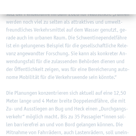
wurf und ma­ri­ti­men Um­welt­schutz hält einen Pro­be­ein­
satz der Pen­del­fäh­re im Jahr 2028 für rea­lis­tisch: „Fäh­ren
wer­den noch viel zu sel­ten als at­trak­ti­ves und um­welt­
freund­li­ches Ver­kehrs­mit­tel auf dem Was­ser ge­nutzt, ge­
ra­de auch im ur­ba­nen Raum. Die Schwen­ti­nepen­del­fäh­re
ist ein ge­lun­ge­nes Bei­spiel für die ge­sell­schaft­li­che Re­le­
vanz an­ge­wand­ter For­schung. Sie kann als kon­kre­ter An­
wen­dungs­fall für die zu­las­sen­den Be­hör­den die­nen und
der Öf­fent­lich­keit zei­gen, was für eine Be­rei­che­rung au­to­
no­me Mo­bi­li­tät für die Ver­kehrs­wen­de sein könn­te.“
Die Pla­nun­gen kon­zen­trie­ren sich ak­tu­ell auf eine 12,50
Meter lange und 4 Meter brei­te Dop­pelend­fäh­re, die mit
Zu- und Aus­stie­gen an Bug und Heck einen „Durch­gangs­
ver­kehr“ mög­lich macht. Bis zu 35 Pas­sa­gier*innen sol­
len bar­rie­re­frei an und von Bord ge­lan­gen kön­nen. Die
Mit­nah­me von Fahr­rä­dern, auch Las­ten­rä­dern, soll un­ein­