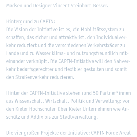
Madsen und De­si­gner Vin­cent Stein­hart-Bes­ser.
Hin­ter­grund zu CAPTN:
Die Vi­si­on der In­itia­ti­ve ist es, ein Mo­bi­li­täts­sys­tem zu
schaf­fen, das si­cher und at­trak­tiv ist, den In­di­vi­du­al­ver­
kehr re­du­ziert und die ver­schie­de­nen Ver­kehrs­trä­ger zu
Lande und zu Was­ser klima- und nut­zungs­freund­lich mit­
ein­an­der ver­knüpft. Die CAPTN-In­itia­ti­ve will den Nah­ver­
kehr be­darfs­ge­rech­ter und fle­xi­bler ge­stal­ten und somit
den Stra­ßen­ver­kehr re­du­zie­ren.
Hin­ter der CAPTN-In­itia­ti­ve ste­hen rund 50 Part­ner*innen
aus Wis­sen­schaft, Wirt­schaft, Po­li­tik und Ver­wal­tung: von
den Kie­ler Hoch­schu­len über Kie­ler Un­ter­neh­men wie An­
schütz und Addix bis zur Stadt­ver­wal­tung.
Die vier gro­ßen Pro­jek­te der In­itia­ti­ve: CAPTN Förde Areal