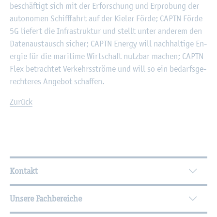
be­schäf­tigt sich mit der Er­for­schung und Er­pro­bung der
au­to­no­men Schiff­fahrt auf der Kie­ler Förde; CAPTN Förde
5G lie­fert die In­fra­struk­tur und stellt unter an­de­rem den
Da­ten­aus­tausch si­cher; CAPTN En­er­gy will nach­hal­ti­ge En­
er­gie für die ma­ri­ti­me Wirt­schaft nutz­bar ma­chen; CAPTN
Flex be­trach­tet Ver­kehrs­strö­me und will so ein be­darfs­ge­
rech­te­res An­ge­bot schaf­fen.
Zu­rück
Wei­ter­füh­ren­de In­for­ma­tio­nen
Kontakt
Unsere Fachbereiche