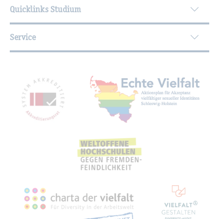
Quicklinks Studium
Service
Mit­glied­schaf­ten, Aus­zeich­nun­gen,