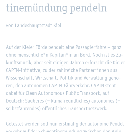
ti­ne­mün­dung pen­deln
von Lan­des­haupt­stadt Kiel
©
Fach­hoch­schu­le Kiel
Auf der Kie­ler Förde pen­delt eine Pas­sa­gier­fäh­re – ganz
ohne mensch­li­che*n Ka­pi­tän*in an Bord. Noch ist es Zu­
kunfts­mu­sik, aber seit ei­ni­gen Jah­ren er­forscht die Kie­ler
CAPTN-In­itia­ti­ve, zu der zahl­rei­che Part­ner*innen aus
Wis­sen­schaft, Wirt­schaft, Po­li­tik und Ver­wal­tung ge­hö­
ren, den au­to­no­men CAPTN-Fähr­ver­kehr. CAPTN steht
dabei für Clean Au­to­no­mous Pu­blic Trans­port, auf
Deutsch: Sau­be­res (= kli­ma­freund­li­ches) au­to­no­mes (=
selbst­fah­ren­des) öf­fent­li­ches Trans­port­netz­werk.
Ge­tes­tet wer­den soll nun erst­ma­lig der au­to­no­me Pen­del­
ver­kehr auf der Schwen­ti­ne­mün­dung zwi­schen den An­le­