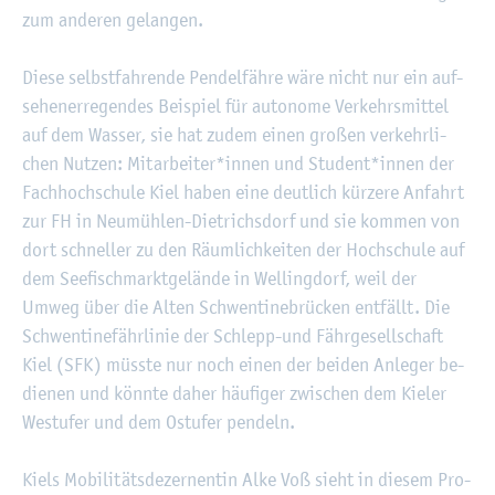
zum an­de­ren ge­lan­gen.
Diese selbst­fah­ren­de Pen­del­fäh­re wäre nicht nur ein auf­
se­hen­er­re­gen­des Bei­spiel für au­to­no­me Ver­kehrs­mit­tel
auf dem Was­ser, sie hat zudem einen gro­ßen ver­kehr­li­
chen Nut­zen: Mit­ar­bei­ter*innen und Stu­dent*innen der
Fach­hoch­schu­le Kiel haben eine deut­lich kür­ze­re An­fahrt
zur FH in Neu­müh­len-Diet­richs­dorf und sie kom­men von
dort schnel­ler zu den Räum­lich­kei­ten der Hoch­schu­le auf
dem See­fisch­markt­ge­län­de in Wel­ling­dorf, weil der
Umweg über die Alten Schwen­ti­ne­brü­cken ent­fällt. Die
Schwen­ti­ne­fähr­li­nie der Schlepp-und Fähr­ge­sell­schaft
Kiel (SFK) müss­te nur noch einen der bei­den An­le­ger be­
die­nen und könn­te daher häu­fi­ger zwi­schen dem Kie­ler
West­ufer und dem Ost­ufer pen­deln.
Kiels Mo­bi­li­täts­de­zer­nen­tin Alke Voß sieht in die­sem Pro­