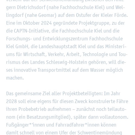
gern Diet­richs­dorf (nahe Fach­hoch­schu­le Kiel) und Wel­
ling­dorf (nahe Geo­mar) auf dem Ost­ufer der Kie­ler Förde.
Eine im Ok­to­ber 2024 ge­grün­de­te Pro­jekt­grup­pe, zu der
die CAPTN-In­itia­ti­ve, die Fach­hoch­schu­le Kiel und die
For­schungs- und Ent­wick­lungs­zen­trum Fach­hoch­schu­le
Kiel GmbH, die Lan­des­haupt­stadt Kiel und das Mi­nis­te­ri­
ums für Wirt­schaft, Ver­kehr, Ar­beit, Tech­no­lo­gie und Tou­
ris­mus des Lan­des Schles­wig-Hol­stein ge­hö­ren, will die­
ses in­no­va­ti­ve Trans­port­mit­tel auf dem Was­ser mög­lich
ma­chen.
Das ge­mein­sa­me Ziel aller Pro­jekt­be­tei­lig­ten: Im Jahr
2028 soll eine ei­gens für die­sen Zweck kon­stru­ier­te Fähre
ihren Pro­be­be­trieb auf­neh­men – zu­nächst noch teil­au­to­
nom (ein Be­sat­zungs­mit­glied), spä­ter dann voll­au­to­nom.
Fu­ß­gän­ger*‘innen und Fahr­rad­fah­rer*innen kön­nen
damit schnell von einem Ufer der Schwen­ti­ne­mün­dung