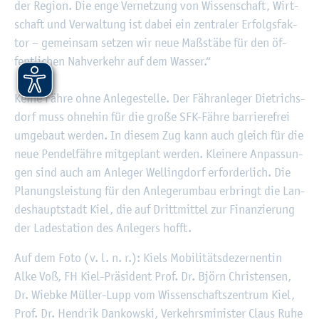
der Re­gi­on. Die enge Ver­net­zung von Wis­sen­schaft, Wirt­
schaft und Ver­wal­tung ist dabei ein zen­tra­ler Er­folgs­fak­
tor – ge­mein­sam set­zen wir neue Maß­stä­be für den öf­
fent­li­chen Nah­ver­kehr auf dem Was­ser.“
Keine Fähre ohne An­le­ge­stel­le. Der Fähr­an­le­ger Diet­richs­
dorf muss oh­ne­hin für die große SFK-Fähre bar­rie­re­frei
um­ge­baut wer­den. In die­sem Zug kann auch gleich für die
neue Pen­del­fäh­re mit­ge­plant wer­den. Klei­ne­re An­pas­sun­
gen sind auch am An­le­ger Wel­ling­dorf er­for­der­lich. Die
Pla­nungs­leis­tung für den An­le­ger­um­bau er­bringt die Lan­
des­haupt­stadt Kiel, die auf Dritt­mit­tel zur Fi­nan­zie­rung
der La­de­sta­ti­on des An­le­gers hofft.
Auf dem Foto (v. l. n. r.): Kiels Mo­bi­li­täts­de­zer­nen­tin
Alke Voß, FH Kiel-Prä­si­dent Prof. Dr. Björn Chris­ten­sen,
Dr. Wieb­ke Mül­ler-Lupp vom Wis­sen­schafts­zen­trum Kiel,
Prof. Dr. Hen­drik Dan­kow­ski, Ver­kehrs­mi­nis­ter Claus Ruhe