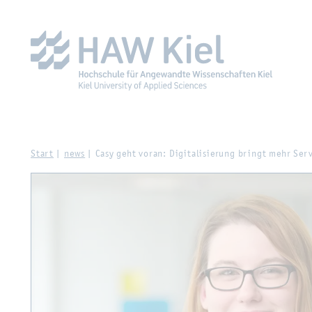
Zur Haupt­na­vi­ga­ti­on sprin­gen
Zum Haupt­in­halt sprin­g
Start
news
Casy geht voran: Di­gi­ta­li­sie­rung bringt mehr Ser­v