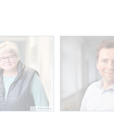
© A. Die­ko­et­ter