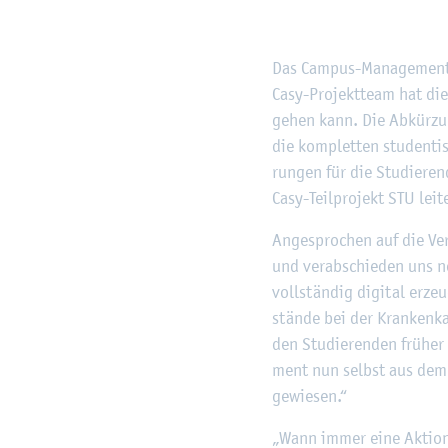
Das Cam­pus-Ma­nage­ment-
Casy-Pro­jekt­team hat die
gehen kann. Die Ab­kür­zung
die kom­plet­ten stu­den­ti
run­gen für die Stu­die­ren
Casy-Teil­pro­jekt STU lei­t
An­ge­spro­chen auf die Ver
und ver­ab­schie­den uns n
voll­stän­dig di­gi­tal er­z
stän­de bei der Kran­ken­kas
den Stu­die­ren­den frü­her
ment nun selbst aus dem C
ge­wie­sen.“
„Wann immer eine Ak­ti­on i