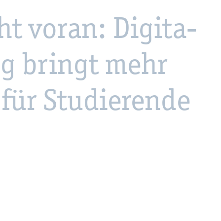
t voran: Di­gi­ta­
ung bringt mehr
 für Stu­die­ren­de