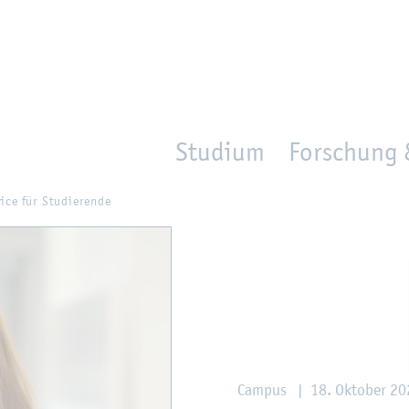
en
Zur Un­ter­na­vi­ga­ti­on sprin­gen
per­son_­se­arch
mo­ve­d_lo­ca­ti­on
Studium
Forschung 
ice für Stu­die­ren­de
Cam­pus
|
18. Ok­to­ber 2