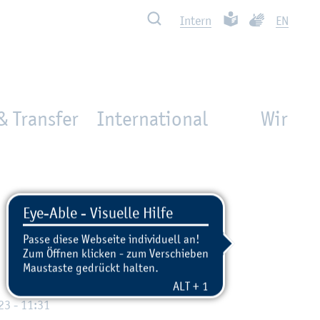
Such­ben
Leich­te Spra­che
Ge­bär­den­spra
In­tern
EN
& Transfer
International
Wir
023 - 11:31