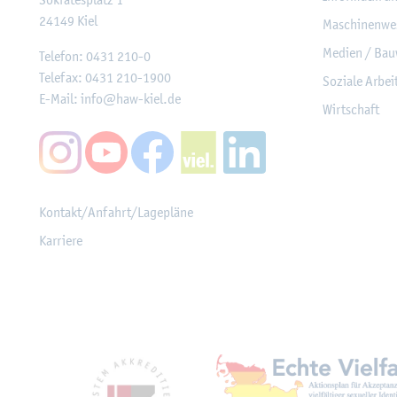
24149
Kiel
Ma­schi­nen­we
Me­di­en / Bau
Te­le­fon:
0431 210-0
Te­le­fax:
0431 210-1900
So­zia­le Ar­be
E-Mail:
info@​haw-​kiel.​de
Wirt­schaft
Kon­takt/An­fahrt/La­ge­plä­ne
Kar­rie­re
Mit­glied­schaf­ten, Aus­z