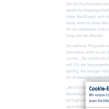
ten die Stu­die­ren­den ein
den­ti­sche An­ge­le­gen­he
vie­ler Nach­fra­gen nach 
hend, wenn es etwas Neues 
für sie re­le­van­ten Links
tung und das Mood­le.
Ein wei­te­rer Plus­punkt v
be­son­de­re, wenn es um d
Cor­nils. „Da reich­te ein 
mit STU der Ver­gan­gen­hei
künf­tig viel we­ni­ger Feh­
Ein ein­deu­ti­ger Ge­winn 
Coo­kie-E
„Mit STU hat die Di­gi­ta­l
Wond­rat­schek si­cher. Do
Wir nut­zen Co
ter­fragt und mit den Mög­
lesen Sie bitt
ware-An­bie­ters war wegen 