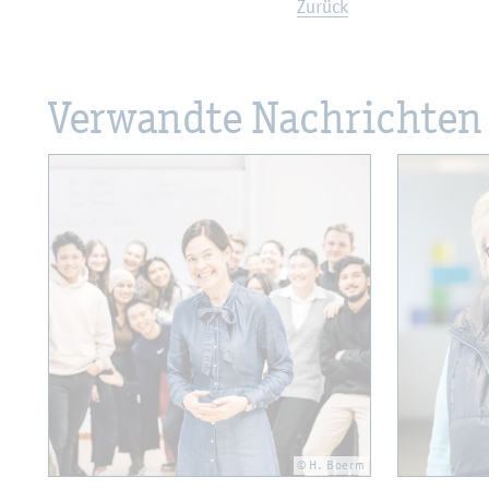
Zu­rück
Ver­wand­te Nach­rich­ten
© H. Boerm