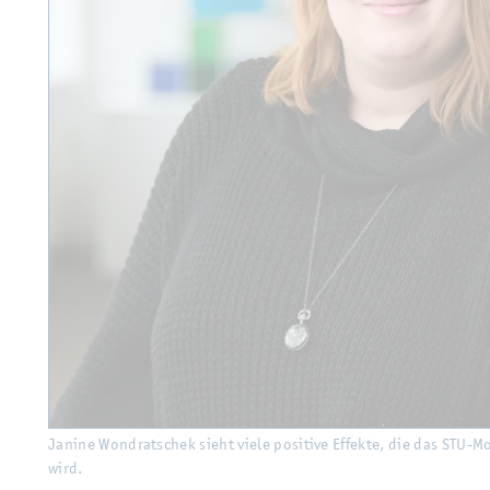
Ja­ni­ne Wond­rat­schek sieht viele po­si­ti­ve Ef­fek­te, die das STU
wird.