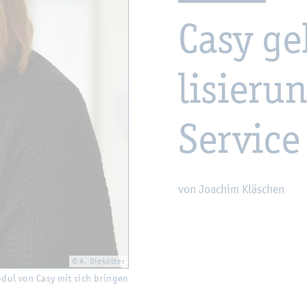
Casy geh
li­sie­r
Ser­vice
von Joa­chim Kläschen
© A. Die­köt­ter
-Modul von Casy mit sich brin­gen