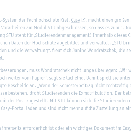
©
Fach­hoch­schu­le Kiel
Sys­tem der Fach­hoch­schu­le Kiel,
Casy
, macht einen gro­ßen 
 Vor­ar­bei­ten am Modul STU ab­ge­schlos­sen, so dass es zum 1. N
 STU steht für ‚Stu­die­ren­den­ma­nage­ment‘. In­ner­halb die­ses C
­schen Daten der Hoch­schu­le ab­ge­bil­det und ver­wal­tet. „STU bring
­den und die Ver­wal­tung“, freut sich Ja­ni­ne Wond­rat­schek, die s
et.
­bes­se­run­gen, muss Wond­rat­schek nicht lange über­le­gen: „Wir we
och wei­ter vom Pa­pier“, sagt sie lä­chelnd. Damit spielt sie unter
eug­te Be­schei­de an. „Wenn der Se­mes­ter­bei­trag nicht recht­zei­ti
­se be­stehen, droht Stu­die­ren­den die Ex­ma­tri­ku­la­ti­on. Der be­
 mit der Post zu­ge­stellt. Mit STU kön­nen sich die Stu­die­ren­den d
asy-Por­tal laden und sind nicht mehr auf die Zu­stel­lung an ei
h­rer­seits er­for­der­lich ist oder ein wich­ti­ges Do­ku­ment im Casy