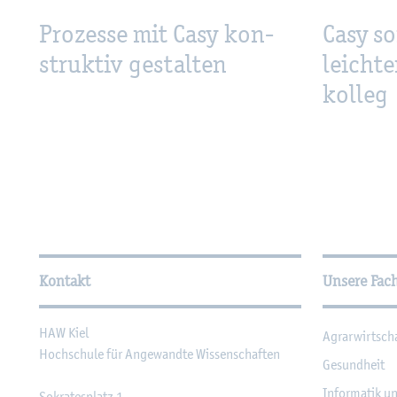
Pro­zes­se mit Casy kon­
Casy so
struk­tiv ge­stal­ten
leich­te
kol­leg
Wei­ter­füh­ren­de In­for­ma
Kontakt
Unsere Fac
HAW Kiel
Agrar­wirt­sch
Hoch­schu­le für An­ge­wand­te Wis­sen­schaf­ten
Ge­sund­heit
In­for­ma­tik u
So­kra­tes­platz 1