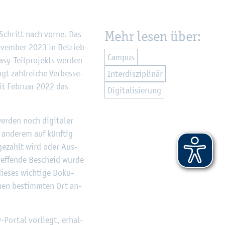
Mehr lesen über:
Schritt nach vorne. Das
o­vem­ber 2023 in Be­trieb
Cam­pus
asy-Teil­pro­jekts wer­den
t zahl­rei­che Ver­bes­se­
In­ter­dis­zi­pli­när
eit Fe­bru­ar 2022 das
Di­gi­ta­li­sie­rung
r­den noch di­gi­ta­ler
 an­de­rem auf künf­tig
g ge­zahlt wird oder Aus­
tref­fen­de Be­scheid wurde
ie­ses wich­ti­ge Do­ku­
nen be­stimm­ten Ort an­
-Por­tal vor­liegt, er­hal­