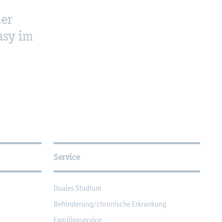
der
asy im
Service
Dua­les Stu­di­um
Be­hin­de­rung/chro­ni­sche Er­kran­kung
Fa­mi­li­en­ser­vice