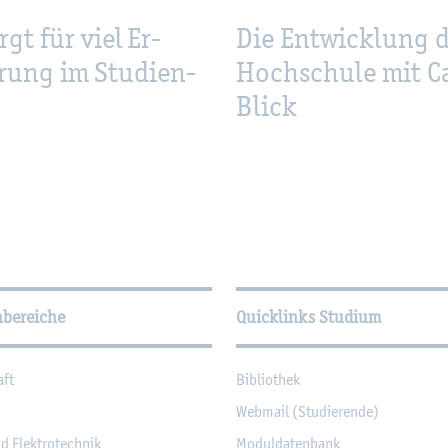
rgt für viel Er­
Die Ent­wick­lung 
­rung im Stu­di­en­
Hoch­schu­le mit C
Blick
­tio­nen
hbereiche
Quicklinks Studium
aft
Bi­blio­thek
Web­mail (Stu­die­ren­de)
nd Elek­tro­tech­nik
Mo­dul­da­ten­bank