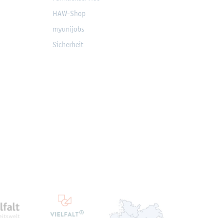
HAW-Shop
myu­ni­jobs
Si­cher­heit
ten