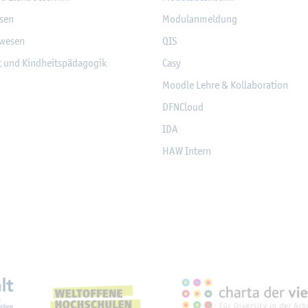
­sen
Mo­du­l­an­mel­dung
­we­sen
QIS
it und Kind­heits­päd­ago­gik
Casy
Mood­le Lehre & Kol­la­bo­ra­ti­on
DF­NCloud
IDA
HAW In­tern
eich­nun­gen, Part­ner­schaf­