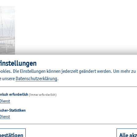
in­stel­lun­gen
o­kies. Die Ein­stel­lun­gen kön­nen je­der­zeit ge­än­dert wer­den.
Um mehr zu e
e un­se­re
Da­ten­schut­z­er­klä­rung
.
G. Braun
maus
nisch erforderlich
(immer erforderlich)
Dienst
cher-Statistiken
Dienst
n ihre Hei­mat­hoch­schu­len vor
bestätigen
Alle ak