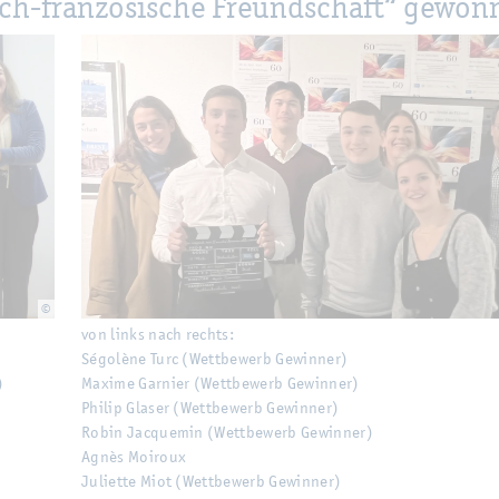
ch-fran­zö­si­sche Freund­schaft“ ge­won
©
von links nach rechts:
Ségolè­ne Turc (Wett­be­werb Ge­win­ner)
)
Ma­xi­me Gar­nier (Wett­be­werb Ge­win­ner)
Phil­ip Gla­ser (Wett­be­werb Ge­win­ner)
Robin Jac­que­min (Wett­be­werb Ge­win­ner)
Agnès Moi­roux
Ju­li­et­te Miot (Wett­be­werb Ge­win­ner)