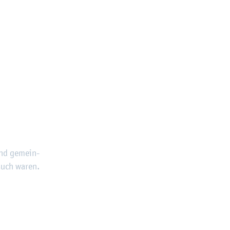
and ge­mein­
e­such waren.