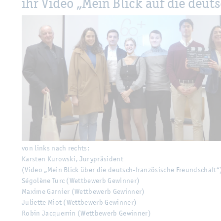
ihr Video „Mein Blick auf die deuts
von links nach rechts:
Kars­ten Kurow­ski, Ju­ry­prä­si­dent
(Video „Mein Blick über die deutsch-fran­zö­si­sche Freund­schaft“
Ségolè­ne Turc (Wett­be­werb Ge­win­ner)
Ma­xi­me Gar­nier (Wett­be­werb Ge­win­ner)
Ju­li­et­te Miot (Wett­be­werb Ge­win­ner)
Robin Jac­que­min (Wett­be­werb Ge­win­ner)