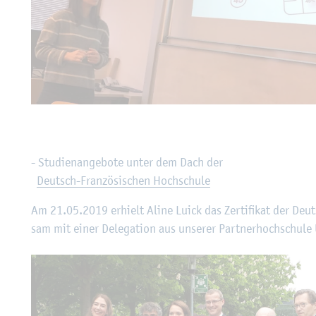
- Stu­di­en­an­ge­bo­te unter dem Dach der
Deutsch-Fran­zö­si­schen Hoch­schu­le
Am 21.05.2019 er­hielt Aline Luick das Zer­ti­fi­kat der Deut
sam mit einer De­le­ga­ti­on aus un­se­rer Part­ner­hoch­schu­le