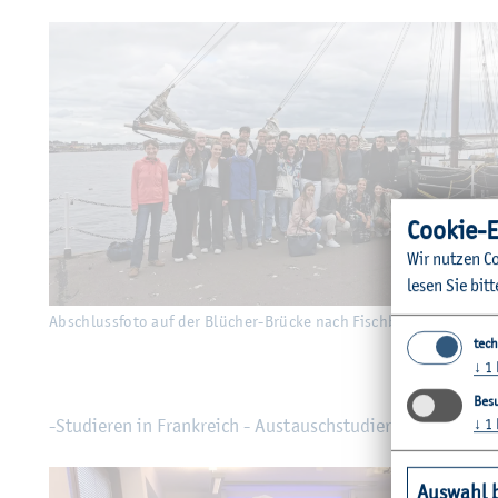
Coo­kie-E
Wir nut­zen Co
lesen Sie bitt
© 
Ab­schluss­fo­to auf der Blü­cher-Brü­cke nach Fisch­bröt­chen-Sch
tech
↓
1
Besu
↓
1
-Stu­die­ren in Frank­reich - Aus­tausch­stu­die­ren­de stell­te
Auswahl 