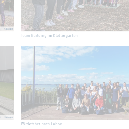
G. Braun
Team Buil­ding im Klet­ter­gar­ten
G. Braun
För­de­fahrt nach Laboe