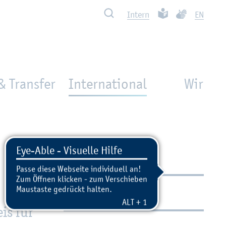
Such­ben
Leich­te Spra­che
Ge­bär­den­spra
In­tern
EN
& Transfer
International
Wir
Kon­takt
eis für