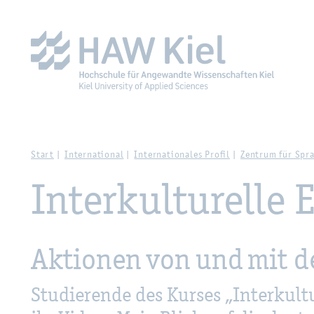
Zur Haupt­na­vi­ga­ti­on sprin­gen
Zum Haupt­in­halt sprin­g
Start
In­ter­na­tio­nal
In­ter­na­tio­na­les Pro­fil
Zen­trum für Spr
In­ter­kul­tu­rel­le
Ak­tio­nen von und mit 
Stu­die­ren­de des Kur­ses „In­ter­kul