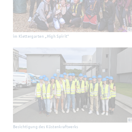
© 
im Klet­ter­gar­ten „High Spi­rit“
© 
Be­sich­ti­gung des Küs­ten­kraft­werks