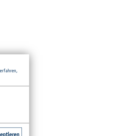
r­fah­ren,
zeptieren