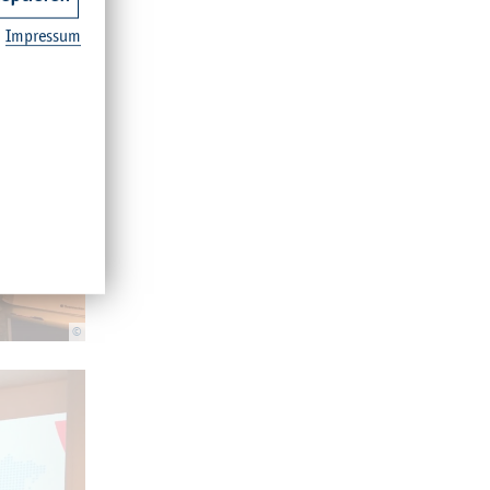
Im­pres­sum
©