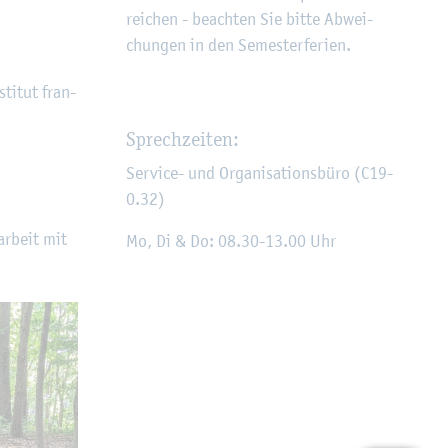
rei­chen - be­ach­ten Sie bitte Ab­wei­
chun­gen in den Se­mes­ter­fe­ri­en.
ti­tut fran­
Sprech­zei­ten:
Ser­vice- und Or­ga­ni­sa­ti­ons­bü­ro (C19-
0.32)
ar­beit mit
Mo, Di & Do: 08.30-13.00 Uhr