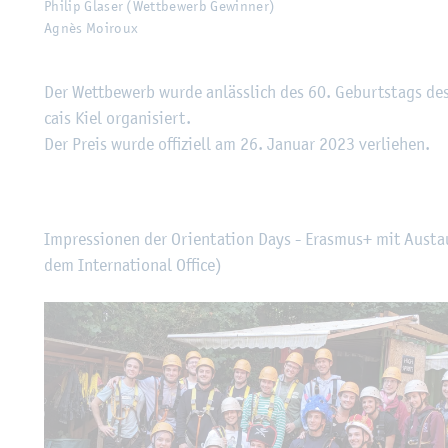
Phil­ip Gla­ser (Wett­be­werb Ge­win­ner)
Agnès Moi­roux
Der Wett­be­werb wurde an­läss­lich des 60. Ge­burts­tags des
cais Kiel or­ga­ni­siert.
Der Preis wurde of­fi­zi­ell am 26. Ja­nu­ar 2023 ver­lie­hen.
Im­pres­sio­nen der Ori­en­ta­ti­on Days - Eras­mus+ mit Aus­
dem In­ter­na­tio­nal Of­fice)