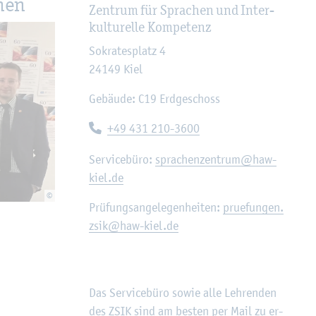
­nen
Zen­trum für Spra­chen und In­ter­
kul­tu­rel­le Kom­pe­tenz
So­kra­tes­platz 4
24149
Kiel
Ge­bäu­de: C19 Erd­ge­schoss
Te­le­fon:
+49 431 210-3600
Ser­vice­bü­ro:
spra­chen­zen­trum@​haw-​
kiel.​de
©
Prü­fungs­an­ge­le­gen­hei­ten:
pru­e­fun­gen.​
zsik@​haw-​kiel.​de
Das Ser­vice­bü­ro sowie alle Leh­ren­den
des ZSIK sind am bes­ten per Mail zu er­