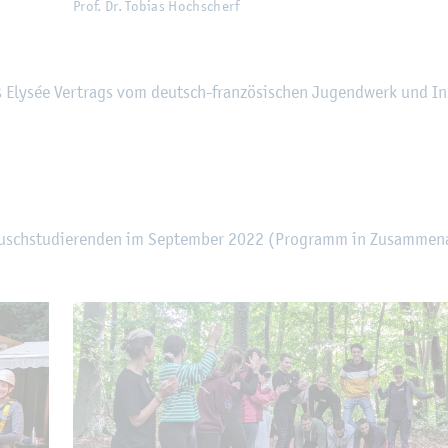
Prof. Dr. To­bi­as Hoch­scherf
 Ely­sée Ver­trags vom deutsch-fran­zö­si­schen Ju­gend­werk und In­s
tausch­stu­die­ren­den im Sep­tem­ber 2022 (Pro­gramm in Zu­sam­men­