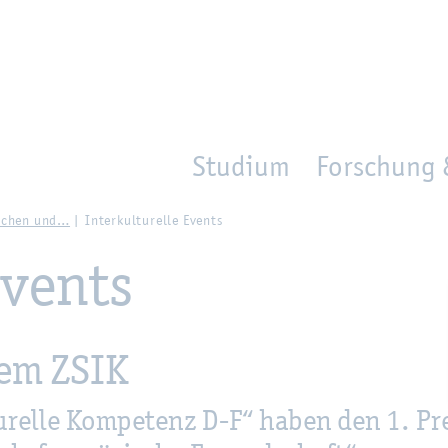
en
Zur Un­ter­na­vi­ga­ti­on sprin­gen
per­son_­se­arch
mo­ve­d_lo­ca­ti­on
Studium
Forschung 
a­chen und…
In­ter­kul­tu­rel­le Events
 Events
dem ZSIK
­tu­rel­le Kom­pe­tenz D-F“ haben den 1. Pr