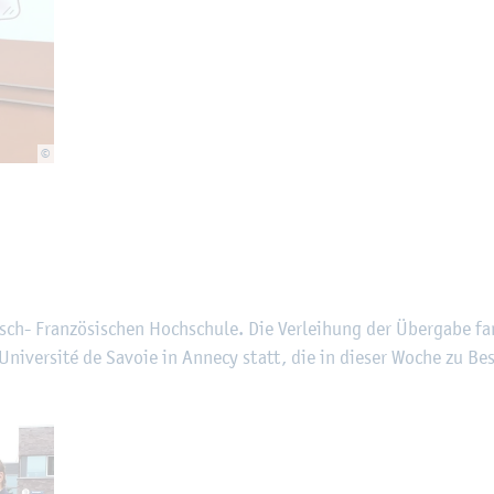
©
sch- Fran­zö­si­schen Hoch­schu­le. Die Ver­lei­hung der Über­ga­be f
 Uni­ver­si­té de Sa­vo­ie in An­ne­cy statt, die in die­ser Woche zu B