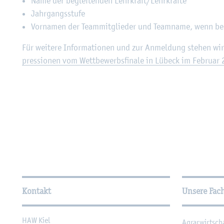
Name der be­glei­ten­den Lehr­kraft/Lehr­kräf­te
Jahr­gangs­stu­fe
Vor­na­men der Team­mit­glie­der und Team­na­me, wenn be­
Für wei­te­re In­for­ma­tio­nen und zur An­mel­dung ste­hen 
pres­sio­nen vom Wett­be­werbs­fi­na­le in Lü­beck im Fe­bru­ar
Wei­ter­füh­ren­de In­for­ma
Kontakt
Unsere Fac
HAW Kiel
Agrar­wirt­sch