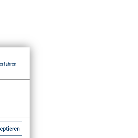
r­fah­ren,
zeptieren
l­len. Mit
n­gen zu