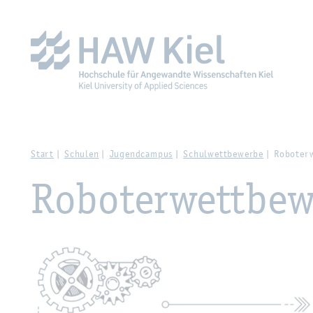
Zur Haupt­na­vi­ga­ti­on sprin­gen
Zum Haupt­in­halt sprin­g
Start
Schu­len
Ju­gend­cam­pus
Schul­wett­be­wer­be
Ro­boter­
Ro­boter­wett­be­