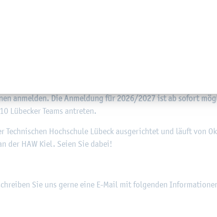
r­folgs-)Er­leb­nis­se
war­ten auf die Teil­neh­mer*innen.
­ren und zu pro­gram­mie­ren, die ein La­by­rinth (Maze) durch­que­r
n einem Sumo-Wett­kampf (Clash) be­stehen kön­nen.
p­tem­ber
teil, da­nach stel­len wir Ihnen alles zur Ver­fü­gung – 
e bie­ten wir auch Work­shops ge­mein­sam mit Ihren Schü­ler*innen a
nen an­mel­den. Die An­mel­dung für 2026/2027 ist ab so­fort mög­
10 Lü­be­cker Teams an­tre­ten.
Tech­ni­schen Hoch­schu­le Lü­beck aus­ge­rich­tet und läuft von Ok
 an der HAW Kiel. Seien Sie dabei!
rei­ben Sie uns gerne eine E-Mail mit fol­gen­den In­for­ma­tio­ne