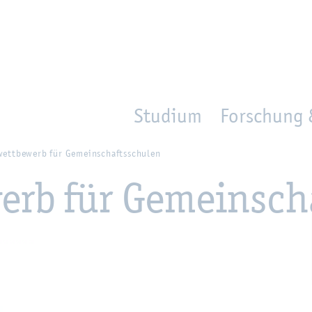
en
Zur Un­ter­na­vi­ga­ti­on sprin­gen
per­son_­se­arch
mo­ve­d_lo­ca­ti­on
Studium
Forschung 
wett­be­werb für Ge­mein­schafts­schu­len
werb für Ge­mein­sch