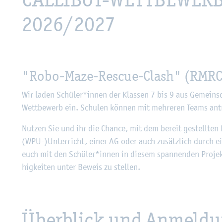
2026/2027
"Robo-Maze-Res­cue-Clash" (RMRC) -
Wir laden Schü­ler*innen der Klas­sen 7 bis 9 aus Ge­mein­sch
Wett­be­werb ein. Schu­len kön­nen mit meh­re­ren Teams an­tre­t
Nut­zen Sie und ihr die Chan­ce, mit dem be­reit ge­stell­ten
(WPU-)Un­ter­richt, einer AG oder auch zu­sätz­lich durch e
euch mit den Schü­ler*innen in die­sem span­nen­den Pro­jekt 
hig­kei­ten unter Be­weis zu stel­len.
Über­blick und An­mel­d