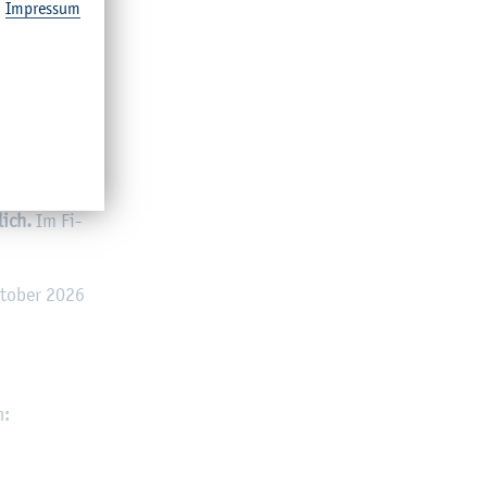
Im­pres­sum
en, ein­par­
von Übungs­
n.
lich.
Im Fi­
­to­ber 2026
n: