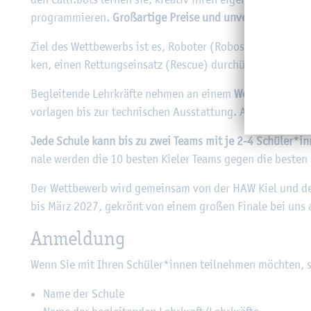
pro­gram­mie­ren.
Gro­ß­ar­ti­ge Prei­se und un­ver­gess­li­che (E
Ziel des Wett­be­werbs ist es, Ro­bo­ter (Robos) zu mo­del­lie
ken, einen Ret­tungs­ein­satz (Res­cue) durch­üh­ren und i
Be­glei­ten­de Lehr­kräf­te neh­men an einem
Work­shop im Se
vor­la­gen bis zur tech­ni­schen Aus­stat­tung. Auf An­fra­g
Jede Schu­le kann bis zu zwei Teams mit je 2-4 Schü­ler*in
na­le wer­den die 10 bes­ten Kie­ler Teams gegen die bes­ten 
Der Wett­be­werb wird ge­mein­sam von der HAW Kiel und der 
bis März 2027, ge­krönt von einem gro­ßen Fi­na­le bei uns
An­mel­dung
Wenn Sie mit Ihren Schü­ler*innen teil­neh­men möch­ten, sch
Name der Schu­le