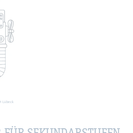
H Lü­beck
 FÜR SE­KUN­DAR­STU­FEN