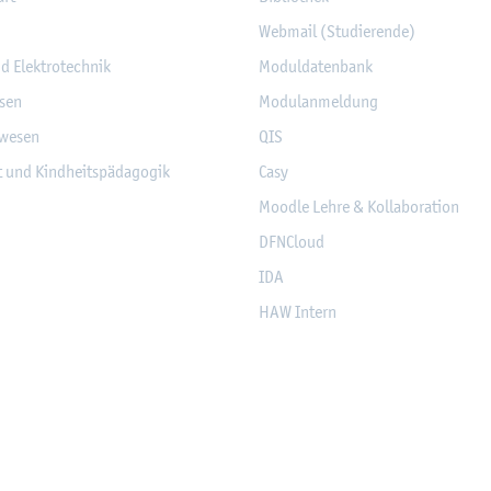
Web­mail (Stu­die­ren­de)
nd Elek­tro­tech­nik
Mo­dul­da­ten­bank
­sen
Mo­du­l­an­mel­dung
­we­sen
QIS
it und Kind­heits­päd­ago­gik
Casy
Mood­le Lehre & Kol­la­bo­ra­ti­on
DF­NCloud
IDA
HAW In­tern