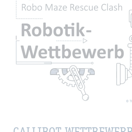
© T
CAL­LI­BOT-WETT­BE­WERB