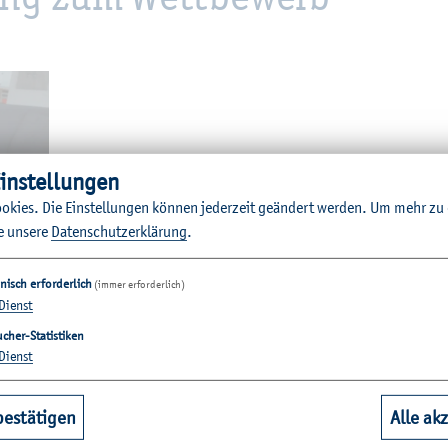
in­stel­lun­gen
o­kies. Die Ein­stel­lun­gen kön­nen je­der­zeit ge­än­dert wer­den.
Um mehr zu e
e un­se­re
Da­ten­schut­z­er­klä­rung
.
nisch erforderlich
(immer erforderlich)
Dienst
rod­mann
cher-Statistiken
Dienst
bestätigen
Alle ak
en 7 bis 9 ein, ihre
Pro­gram­mier­fä­hig­kei­ten
unter Be­weis zu ste
trol­ler ge­paart mit einem Ro­bo­ter für span­nen­de Her­aus­for­de­ru