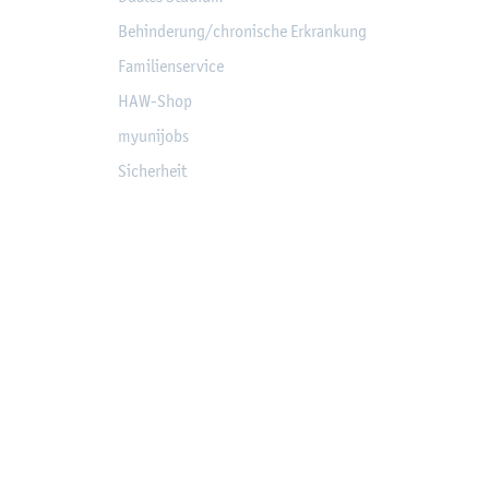
Be­hin­de­rung/chro­ni­sche Er­kran­kung
Fa­mi­li­en­ser­vice
HAW-Shop
myu­ni­jobs
Si­cher­heit