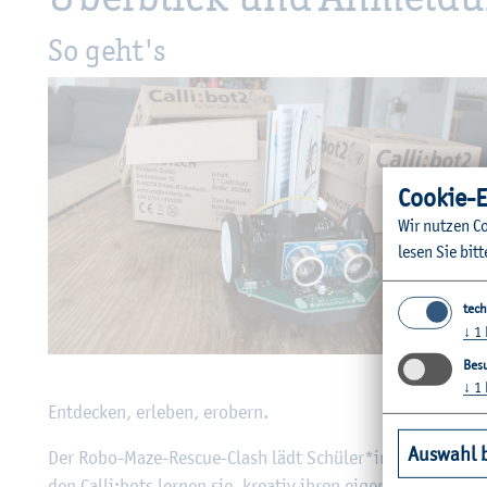
So geht's
Coo­kie-E
Wir nut­zen Co
lesen Sie bitt
tech
↓
1
© P. B
Besu
↓
1
Ent­de­cken, er­le­ben, er­obern.
Auswahl 
Der Robo-Maze-Res­cue-Clash lädt Schü­ler*innen der Klas­s
den Calli:bots ler­nen sie, krea­tiv ihren ei­ge­nen Mi­cro­con­