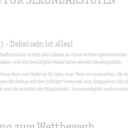
 Dabei sein ist alles!
afts­schu­len in Kiel und Lü­beck zu ihrem drit­ten ge­mein­sa­men 
en, und alle be­nö­tig­ten Ma­te­ria­li­en wer­den be­reit­ge­stellt.
 Know How und Ma­te­ri­al Ihr bzw. euer Team vor­zu­be­rei­ten. Ob i
inen Work­shop mit den Schü­ler*innen bei uns: En­ga­gie­ren Sie s
und sie er­hal­ten die Mög­lich­keit, ihre wo­mög­lich noch un­ent­
ung zum Wett­be­werb