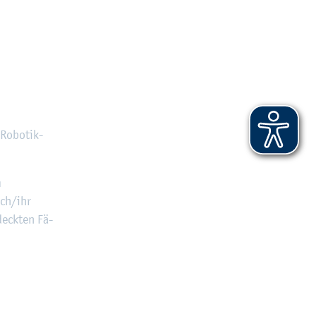
Ro­bo­tik-
m
ich/ihr
deck­ten Fä­