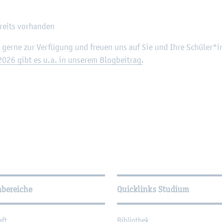
reits vor­han­den
wir gerne zur Ver­fü­gung und freu­en uns auf Sie und Ihre Schü­ler
 2026 gibt es u.a. in un­se­rem Blog­bei­trag.
­tio­nen
hbereiche
Quicklinks Studium
aft
Bi­blio­thek