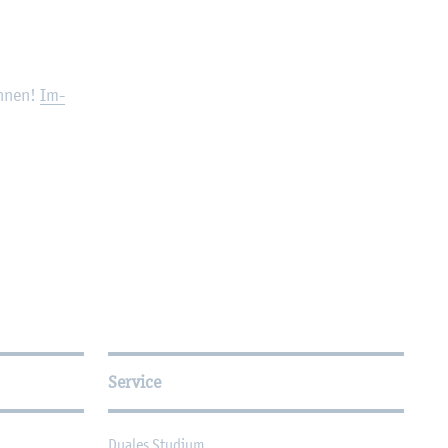
*innen!
Im­
Service
Dua­les Stu­di­um