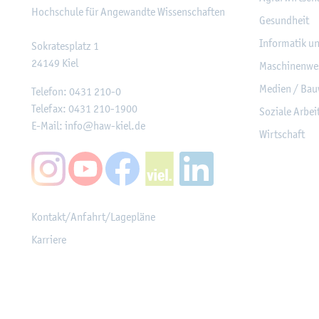
Hoch­schu­le für An­ge­wand­te Wis­sen­schaf­ten
Ge­sund­heit
In­for­ma­tik u
So­kra­tes­platz 1
24149
Kiel
Ma­schi­nen­we
Me­di­en / Bau
Te­le­fon:
0431 210-0
Te­le­fax:
0431 210-1900
So­zia­le Ar­be
E-Mail:
info@​haw-​kiel.​de
Wirt­schaft
Kon­takt/An­fahrt/La­ge­plä­ne
Kar­rie­re