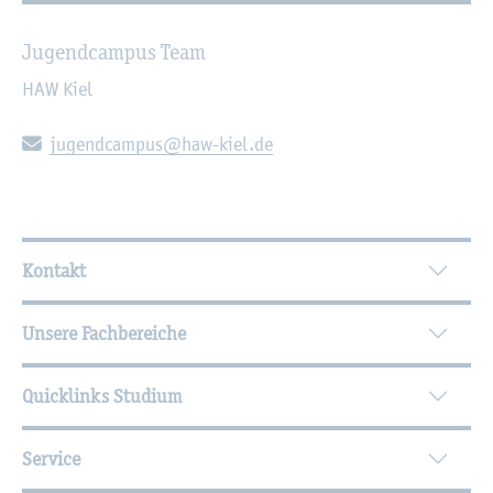
Ju­gend­cam­pus Team
HAW Kiel
E-Mail:
ju­gend­cam­pus@​haw-​kiel.​de
Wei­ter­füh­ren­de In­for­ma­tio­nen
Kontakt
Unsere Fachbereiche
Quicklinks Studium
Service