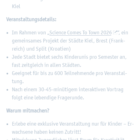
Kiel
Ver­an­stal­tungs­de­tails:
Im Rah­men von „
Sci­ence Comes To Town 2026
”, ein
ge­mein­sa­mes Pro­jekt der Städ­te Kiel, Brest (Frank­
reich) und Split (Kroa­ti­en)
Jede Stadt bie­tet sechs Kin­der­unis pro Se­mes­ter an,
fast zeit­gleich in allen Städ­ten.
Ge­eig­net für bis zu 600 Teil­neh­men­de pro Ver­an­stal­
tung.
Nach einem 30-45-mi­nü­ti­gem in­ter­ak­ti­ven Vor­trag
folgt eine le­ben­di­ge Fra­ge­run­de.
Warum mit­ma­chen?
Er­le­be eine ex­klu­si­ve Ver­an­stal­tung nur für Kin­der – Er­
wach­se­ne haben kei­nen Zu­tritt!