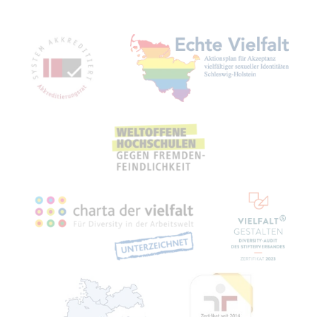
Mit­glied­schaf­ten, Aus­zeich­nun­gen,