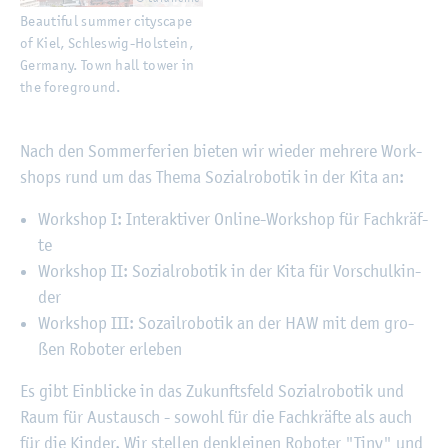
Be­au­ti­ful sum­mer ci­ty­s­cape
of Kiel, Schles­wig-Hol­stein,
Ger­many. Town hall tower in
the fo­re­ground.
Nach den Som­mer­fe­ri­en bie­ten wir wie­der meh­re­re Work­
shops rund um das Thema So­zi­al­ro­bo­tik in der Kita an:
Work­shop I: In­ter­ak­ti­ver On­line-Work­shop für Fach­kräf­
te
Work­shop II: So­zi­al­ro­bo­tik in der Kita für Vor­schul­kin­
der
Work­shop III: So­zail­ro­bo­tik an der HAW mit dem gro­
ßen Ro­bo­ter er­le­ben
Es gibt Ein­bli­cke in das Zu­kunfts­feld So­zi­al­ro­bo­tik und
Raum für Aus­tausch - so­wohl für die Fach­kräf­te als auch
für die Kin­der. Wir stel­len denk­lei­nen Ro­bo­ter "Tiny" und