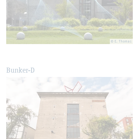
© E. Tho­mas
Bun­ker-D