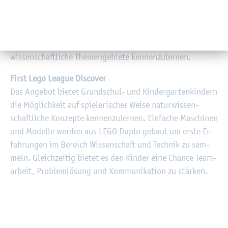
Bil­dungs­an­ge­bo­te
Für un­se­re kleins­ten For­scher*innen bie­ten wir spe­zi­ell
Bil­dungs­an­ge­bo­te an, die er­mög­li­chen sol­len spie­le­risch
wis­sen­schaft­li­che The­men­ge­bie­te ken­nen­zu­ler­nen.
First Lego Le­ague Dis­co­ver
Das An­ge­bot bie­tet Grund­schul- und Kin­der­gar­ten­kin­dern
die Mög­lich­keit auf spie­le­ri­scher Weise na­tur­wis­sen­
schaft­li­che Kon­zep­te ken­nen­zu­ler­nen. Ein­fa­che Ma­schi­nen
und Mo­del­le wer­den aus LEGO Duplo ge­baut um erste Er­
fah­run­gen im Be­reich Wis­sen­schaft und Tech­nik zu sam­
meln. Gleich­zei­tig bie­tet es den Kin­der eine Chan­ce Team­
ar­beit, Pro­blem­lö­sung und Kom­mu­ni­ka­ti­on zu stär­ken.