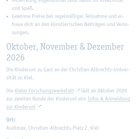
Mit­wir­kung Ju­gend­li­cher lässt Raum für Krea­ti­vi­tät
und Spaß.
Ge­win­ne Prei­se bei re­gel­mä­ßi­ger Teil­nah­me und er­
freue dich an den künst­le­ri­schen Bei­trä­gen und Ver­lo­
sun­gen.
Ok­to­ber, No­vem­ber & De­zem­ber
2026
Die Kin­der­uni zu Gast an der Chris­ti­an-Al­brechts-Uni­ver­
si­tät zu Kiel.
Die
Kie­ler For­schungs­werk­statt
lädt ab Ok­to­ber 2026
zur zwei­ten Runde der Kin­der­uni ein:
Infos & An­mel­dung
zur Kin­der­uni
Ort:
Au­di­max, Chris­ti­an-Al­brechts-Platz 2, Kiel