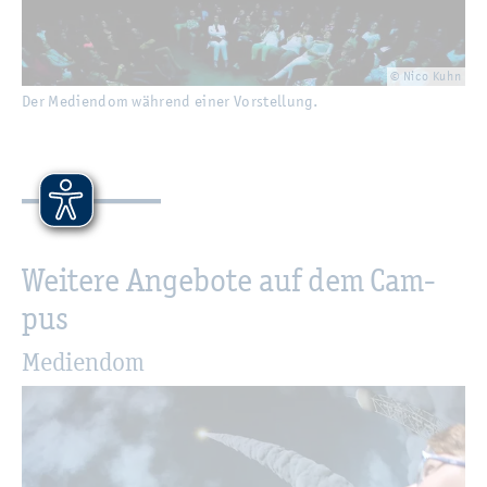
© Nico Kuhn
Der Me­di­en­dom wäh­rend einer Vor­stel­lung.
Wei­te­re An­ge­bo­te auf dem Cam­
pus
Me­di­en­dom