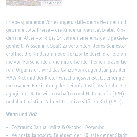
© ta­ran­chic
Er­le­be span­nen­de Vor­le­sun­gen, stil­le deine Neu­gier und
ge­win­ne tolle Prei­se – die Kin­der­uni­ver­si­tät bie­tet Kin­
dern im Alter von 8 bis 14 Jah­ren eine ein­zig­ar­ti­ge Ge­le­
gen­heit, Wis­sen mit Spaß zu ver­bin­den. Jedes Se­mes­ter
er­öff­net die Kin­der­uni neue Ho­ri­zon­te durch die Teil­nah­
me von For­schen­den, die mit­rei­ßen­de The­men prä­sen­tie­
ren. Or­ga­ni­siert wird das Ganze vom Ju­gend­cam­pus der
HAW Kiel und der Kie­ler For­schungs­werk­statt, einer ge­
mein­sa­men Ein­rich­tung des Leib­niz-In­sti­tuts für die Päd­
ago­gik der Na­tur­wis­sen­schaf­ten und Ma­the­ma­tik (IPN)
und der Chris­ti­an-Al­brechts-Uni­ver­si­tät zu Kiel (CAU).
Wann und Wo?
Zeit­raum: Ja­nu­ar-März & Ok­to­ber-De­zem­ber
Ver­an­stal­tungs­ort: In einem der Hör­sä­le dei­ner Stadt