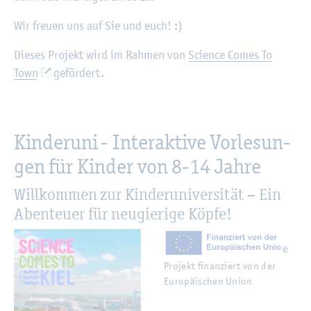
Wir freu­en uns auf Sie und euch! :)
Die­ses Pro­jekt wird im Rah­men von
Sci­ence Comes To
Town
ge­för­dert.
Kin­der­uni - In­ter­ak­ti­ve Vor­le­sun­
gen für Kin­der von 8-14 Jahre
Will­kom­men zur Kin­der­uni­ver­si­tät – Ein
Aben­teu­er für neu­gie­ri­ge Köpfe!
©
Pro­jekt fi­nan­ziert von der
Eu­ro­päi­schen Union