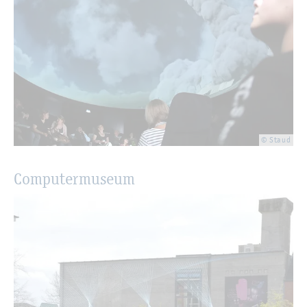
© Staud
Com­pu­ter­mu­se­um