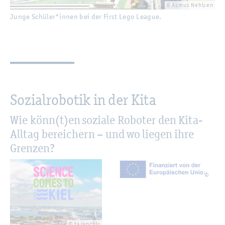
© Asmus Nehl­sen
Junge Schü­ler*innen bei der First Lego Le­ague.
So­zi­al­ro­bo­tik in der Kita
Wie könn(t)en so­zia­le Ro­bo­ter den Kita-
All­tag be­rei­chern – und wo lie­gen ihre
Gren­zen?
©
© ta­ran­chic