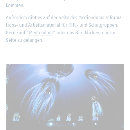
kom­men.
Au­ßer­dem gibt es auf der Seite des Me­di­en­doms In­for­ma­
ti­ons- und Ar­beits­ma­te­ri­al für KiTa- und Schul­grup­pen.
Gerne auf "
Me­di­en­dom
" oder das Bild kli­cken, um zur
Seite zu ge­lan­gen.