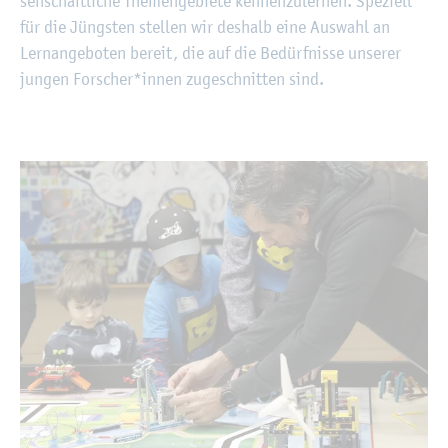
sen­schaft­li­che The­men­ge­bie­te ken­nen­zu­ler­nen. Spe­zi­ell
für die Jüngs­ten stel­len wir des­halb eine Aus­wahl an
Lern­an­ge­bo­ten be­reit, die auf die Be­dürf­nis­se un­se­rer
jun­gen For­scher*innen zu­ge­schnit­ten sind.