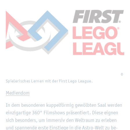
©
Spie­le­ri­sches Ler­nen mit der First Lego Le­ague.
Me­di­en­dom
In dem be­son­de­ren kup­pel­för­mig ge­wölb­ten Saal wer­den
ein­zig­ar­ti­ge 360° Film­shows prä­sen­tiert. Diese eig­nen
sich be­son­ders, um im­mer­siv den Welt­raum zu er­le­ben
und span­nen­de erste Ein­stie­ge in die Astro-Welt zu be­