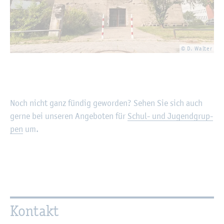
© D. Wal­ter
Noch nicht ganz fün­dig ge­wor­den? Sehen Sie sich auch
gerne bei un­se­ren An­ge­bo­ten für
Schul- und Ju­gend­grup­
pen
um.
Kon­takt