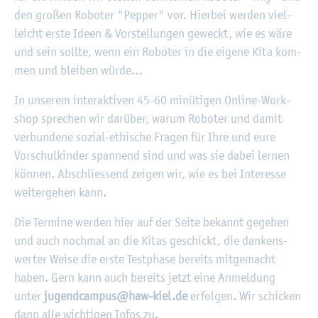
den gro­ßen Ro­bo­ter "Pep­per" vor. Hier­bei wer­den viel­
leicht erste Ideen & Vor­stel­lun­gen ge­weckt, wie es wäre
und sein soll­te, wenn ein Ro­bo­ter in die ei­ge­ne Kita kom­
men und blei­ben würde…
In un­se­rem in­ter­ak­ti­ven 45-60 mi­nü­ti­gen On­line-Work­
shop spre­chen wir dar­über, warum Ro­bo­ter und damit
ver­bun­de­ne so­zi­al-ethi­sche Fra­gen für Ihre und eure
Vor­schul­kin­der span­nend sind und was sie dabei ler­nen
kön­nen. Ab­schlies­send zei­gen wir, wie es bei In­ter­es­se
wei­ter­ge­hen kann.
Die Ter­mi­ne wer­den hier auf der Seite be­kannt ge­ge­ben
und auch noch­mal an die Kitas ge­schickt, die dan­kens­
wer­ter Weise die erste Test­pha­se be­reits mit­ge­macht
haben. Gern kann auch be­reits jetzt eine An­mel­dung
unter
ju­gend­cam­pus@​haw-​kiel.​de
er­fol­gen. Wir schi­cken
dann alle wich­ti­gen Infos zu.