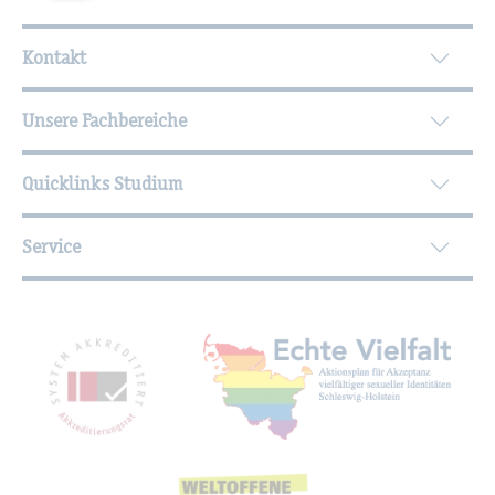
Wei­ter­füh­ren­de In­for­ma­tio­nen
Kontakt
Unsere Fachbereiche
Quicklinks Studium
Service
Mit­glied­schaf­ten, Aus­zeich­nun­gen,