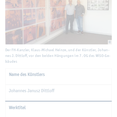
©
Der FH-Kanz­ler, Klaus-Mi­cha­el Hein­ze, und der Künst­ler, Jo­han­nes J. Ditt­lof
Der FH-Kanz­ler, Klaus-Mi­cha­el Hein­ze, und der Künst­ler, Jo­han­
nes J. Ditt­loff, vor den bei­den Hän­gun­gen im 7. OG des WiSO-Ge­
bäu­des
Name des Künst­lers
Jo­han­nes Ja­nusz Ditt­loff
Werk­ti­tel