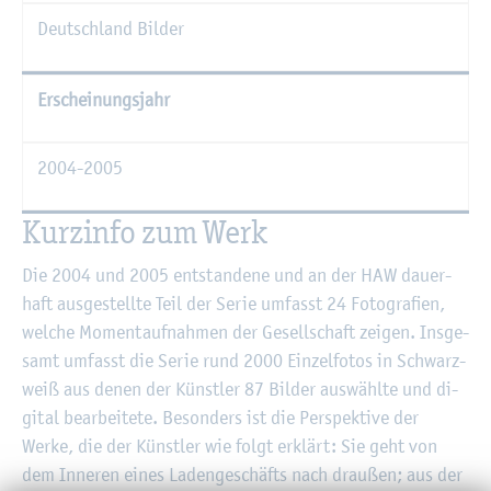
Deutsch­land Bil­der
Er­schei­nungs­jahr
2004-2005
Kurz­in­fo zum Werk
Die 2004 und 2005 ent­stan­de­ne und an der HAW dau­er­
haft aus­ge­stell­te Teil der Serie um­fasst 24 Fo­to­gra­fi­en,
wel­che Mo­ment­auf­nah­men der Ge­sell­schaft zei­gen. Ins­ge­
samt um­fasst die Serie rund 2000 Ein­zel­fo­tos in Schwarz­
weiß aus denen der Künst­ler 87 Bil­der aus­wähl­te und di­
gi­tal be­ar­bei­te­te. Be­son­ders ist die Per­spek­ti­ve der
Werke, die der Künst­ler wie folgt er­klärt: Sie geht von
dem In­ne­ren eines La­den­ge­schäfts nach drau­ßen; aus der