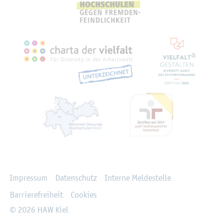
Recht­li­ches
Im­pres­sum
Da­ten­schutz
In­ter­ne Mel­de­stel­le
Bar­rie­re­frei­heit
Coo­kies
© 2026 HAW Kiel