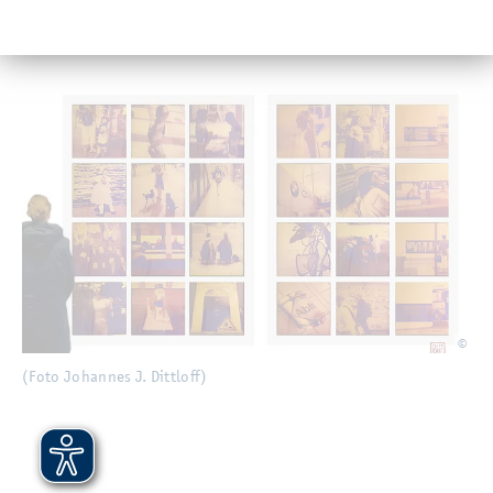
De­tail­auf­nah­me aus dem Werk: Der Blick von Drin­nen nach Drau­ßen
De­tail­auf­nah­me aus dem Werk: Der Blick von Drin­nen nach Drau­
ßen
©
(Foto Jo­han­nes J. Ditt­loff)
(Foto Jo­han­nes J. Ditt­loff)