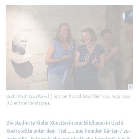
©
Uschi Koch (zwei­te v. l.) mit der Kunst­his­to­ri­ke­rin Dr. Anja Ross (l.) auf der Ver­
Uschi Koch (zwei­te v. l.) mit der Kunst­his­to­ri­ke­rin Dr. Anja Ross
(l.) auf der Ver­nis­sa­ge.
Die stu­dier­te Kie­ler Künst­le­rin und Bild­haue­rin Uschi
Koch stell­te unter dem Titel „... aus frem­den Gär­ten / zu­
ge­wandt". Fo­to­gra­fi­sche und plas­ti­sche Ar­bei­ten“ vom 8.