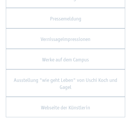
Pres­se­mel­dung
Ver­nis­sa­ge­im­pres­sio­nen
Werke auf dem Cam­pus
Aus­stel­lung "wie geht Leben" von Uschi Koch und
Gagel
Web­sei­te der Künst­le­rin