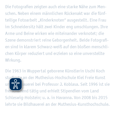
Die Fo­to­gra­fi­en zeig­ten auch eine star­ke Nähe zum Men­
schen. Neben einem männ­li­chen Rü­cken­akt war die fünf­
tei­li­ge Fo­to­ar­beit „Kin­der­kno­ten“ aus­ge­stellt. Eine Frau
im Schnei­der­sitz hält zwei Kin­der eng um­schlun­gen. Ihre
Arme und Beine wir­ken wie mit­ein­an­der ver­kno­tet; die
Szene de­mons­triert reine Ge­bor­gen­heit. Beide Fo­to­gra­fi­
en sind in kla­rem Schwarz-weiß auf den blo­ßen mensch­li­
chen Kör­per re­du­ziert und er­zie­len so eine un­ver­stell­te
Wir­kung.
Die 1963 in Wup­per­tal ge­bo­re­ne Künst­le­rin Uschi Koch
stu­dier­te an der Muthe­si­us-Hoch­schu­le Kiel Freie Kunst
und Bild­haue­rei bei Pro­fes­sor J. Ko­bla­sa. Seit 1996 ist sie
frei­schaf­fend tätig und er­hielt Sti­pen­di­en vom Land
Schles­wig-Hol­stein; u. a. in Ha­van­na. Von 2008 bis 2015
lehr­te sie Bild­haue­rei an der Muthe­si­us-Kunst­hoch­schu­le.