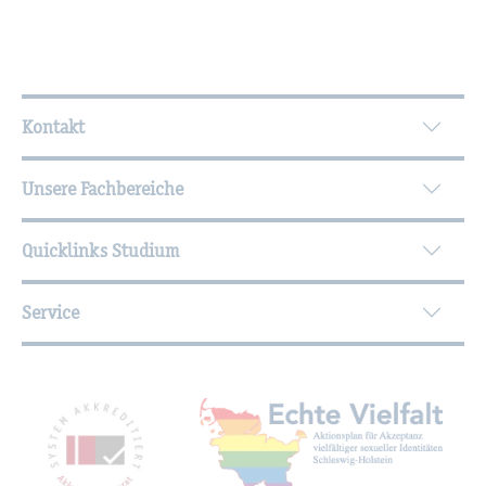
Wei­ter­füh­ren­de In­for­ma­tio­nen
Kontakt
Unsere Fachbereiche
Quicklinks Studium
Service
Mit­glied­schaf­ten, Aus­zeich­nun­gen,