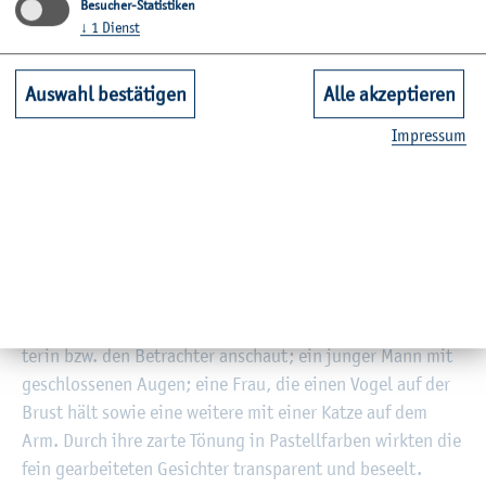
Besucher-Statistiken
ker Bild­ta­fel mit dem Titel „Der Gar­ten Eden“ tum­meln
↓
1
Dienst
sich un­ge­wöhn­li­che Tiere mit meh­re­ren Köp­fen. Auf der
Mit­tel­ta­fel „Pa­ra­dies“ sind zahl­rei­che Men­schen mit zum
Auswahl bestätigen
Alle akzeptieren
Teil Flü­geln oder Flos­sen zu sehen. Ganz rechts in der
Im­pres­sum
„Hölle“ wim­melt es eben­falls vor Men­schen, aber auch
Men­schen­fres­sern und gru­se­li­gen Tier­we­sen. Auch in
Uschi Kochs Aus­stel­lung waren klei­ne Höl­len­tie­re, Teu­fel,
Dra­chen und Bes­ti­en in plas­ti­scher Form ver­tre­ten.
Im Raum „zu­ge­wandt“ waren Büs­ten ver­schie­de­ner Men­
schen aus­ge­stellt: ein jun­ger Asia­te mit skep­ti­schen
Blick; ein Mäd­chen, das neu­gie­rig und offen die Be­trach­
te­rin bzw. den Be­trach­ter an­schaut; ein jun­ger Mann mit
ge­schlos­se­nen Augen; eine Frau, die einen Vogel auf der
Brust hält sowie eine wei­te­re mit einer Katze auf dem
Arm. Durch ihre zarte Tö­nung in Pas­tell­far­ben wirk­ten die
fein ge­ar­bei­te­ten Ge­sich­ter trans­pa­rent und be­seelt.