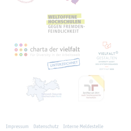
Recht­li­ches
Im­pres­sum
Da­ten­schutz
In­ter­ne Mel­de­stel­le