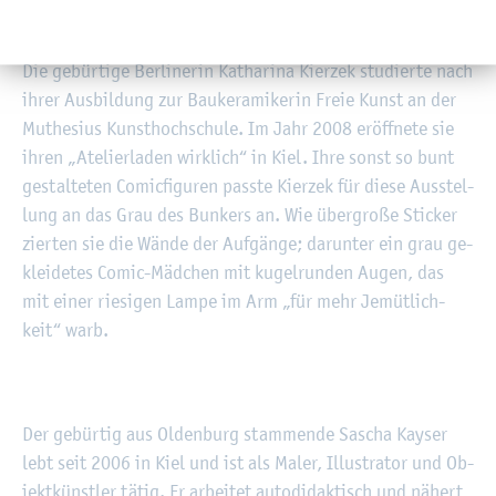
ab­ge­dreh­ten Fi­gu­ren im Co­mic­stil.
Die ge­bür­ti­ge Ber­li­ne­rin Ka­tha­ri­na Kier­zek stu­dier­te nach
ihrer Aus­bil­dung zur Bau­ke­ra­mi­ke­rin Freie Kunst an der
Muthe­si­us Kunst­hoch­schu­le. Im Jahr 2008 er­öff­ne­te sie
ihren „Ate­lier­la­den wirk­lich“ in Kiel. Ihre sonst so bunt
ge­stal­te­ten Co­mic­fi­gu­ren pass­te Kier­zek für diese Aus­stel­
lung an das Grau des Bun­kers an. Wie über­gro­ße Sti­cker
zier­ten sie die Wände der Auf­gän­ge; dar­un­ter ein grau ge­
klei­de­tes Comic-Mäd­chen mit ku­gel­run­den Augen, das
mit einer rie­si­gen Lampe im Arm „für mehr Je­müt­lich­
keit“ warb.
Der ge­bür­tig aus Ol­den­burg stam­men­de Sa­scha Kay­ser
lebt seit 2006 in Kiel und ist als Maler, Il­lus­tra­tor und Ob­
jekt­künst­ler tätig. Er ar­bei­tet au­to­di­dak­tisch und nä­hert