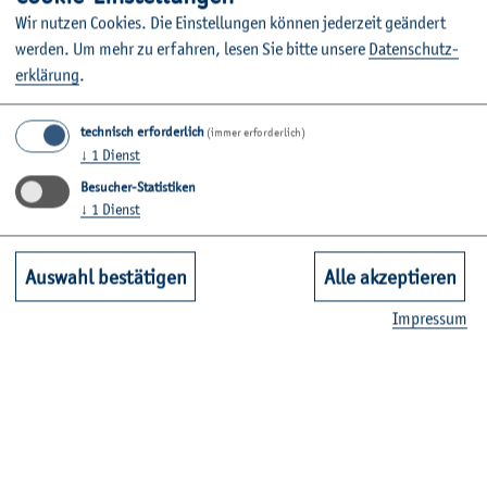
Wir nut­zen Coo­kies. Die Ein­stel­lun­gen kön­nen je­der­zeit ge­än­dert
wer­den.
Um mehr zu er­fah­ren, lesen Sie bitte un­se­re
Da­ten­schut­z­
er­klä­rung
.
technisch erforderlich
(immer erforderlich)
↓
1
Dienst
Besucher-Statistiken
↓
1
Dienst
Auswahl bestätigen
Alle akzeptieren
©
"PST. Kind schläft" von Sa­scha Kay­ser
Im­pres­sum
"PST. Kind schläft" von Sa­scha Kay­ser
Im Rah­men der drit­ten Bun­ker­wo­che war vom 23. bis zum
29. April 2008 die Ge­mein­schafts­aus­stel­lung „pst!!“ von
Ka­tha­ri­na Kier­zek und Sa­scha Kay­ser zu sehen. Die bei­den
schmück­ten die Wände im Trep­pen­haus des Bun­ker-D mit