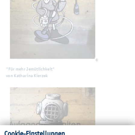
©
"Für mehr Je­müt­lich­keit"
"Für mehr Je­müt­lich­keit"
von Ka­tha­ri­na Kier­zek
von Ka­tha­ri­na Kier­zek
Coo­kie-Ein­stel­lun­gen