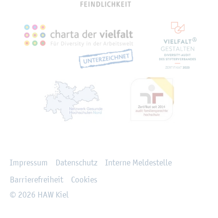
Recht­li­ches
Im­pres­sum
Da­ten­schutz
In­ter­ne Mel­de­stel­le
Bar­rie­re­frei­heit
Coo­kies
© 2026 HAW Kiel