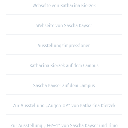
Web­sei­te von Ka­tha­ri­na Kier­zek
Web­sei­te von Sa­scha Kay­ser
Aus­stel­lungs­im­pres­sio­nen
Ka­tha­ri­na Kier­zek auf dem Cam­pus
Sa­scha Kay­ser auf dem Cam­pus
Zur Aus­stel­lung „Augen-OP“ von Ka­tha­ri­na Kier­zek
Zur Aus­stel­lung „0+2=1“ von Sa­scha Kay­ser und Timo