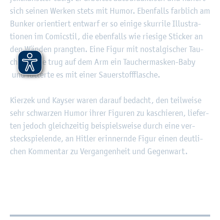
sich sei­nen Wer­ken stets mit Humor. Eben­falls farb­lich am
Bun­ker ori­en­tiert ent­warf er so ei­ni­ge skur­ri­le Il­lus­tra­
tio­nen im Co­mic­stil, die eben­falls wie rie­si­ge Sti­cker an
den Wän­den prang­ten. Eine Figur mit nost­al­gi­scher Tau­
cher­mas­ke trug auf dem Arm ein Tau­cher­mas­ken-Baby
und füt­ter­te es mit einer Sauer­stoff­fla­sche.
Kier­zek und Kay­ser waren dar­auf be­dacht, den teil­wei­se
sehr schwar­zen Humor ihrer Fi­gu­ren zu ka­schie­ren, lie­fer­
ten je­doch gleich­zei­tig bei­spiels­wei­se durch eine ver­
steck­spie­len­de, an Hit­ler er­in­nern­de Figur einen deut­li­
chen Kom­men­tar zu Ver­gan­gen­heit und Ge­gen­wart.
Wei­ter­füh­ren­de In­for­ma­tio­nen