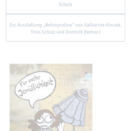
Schulz
Zur Aus­stel­lung „Be­ton­pra­li­ne“ von Ka­tha­ri­na Kier­zek,
Timo Schulz und Do­mi­nik Bed­narz