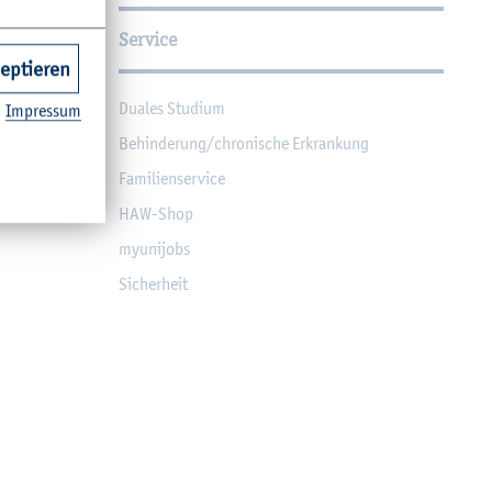
Service
zeptieren
Dua­les Stu­di­um
Im­pres­sum
Be­hin­de­rung/chro­ni­sche Er­kran­kung
Fa­mi­li­en­ser­vice
HAW-Shop
myu­ni­jobs
Si­cher­heit