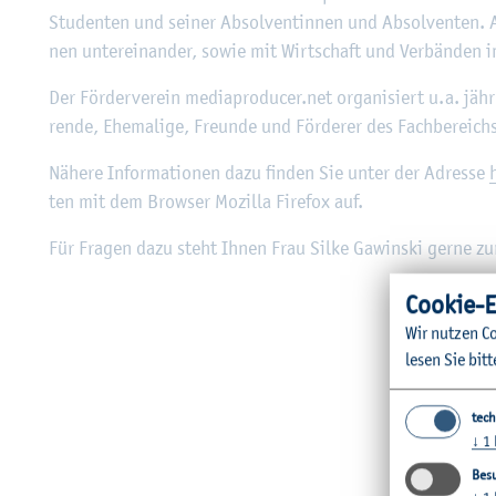
Stu­den­ten und sei­ner Ab­sol­ven­tin­nen und Ab­sol­ven­ten.
nen un­ter­ein­an­der, sowie mit Wirt­schaft und Ver­bän­den i
Der För­der­ver­ein me­dia­pro­du­cer.net or­ga­ni­siert u.a. jäh
ren­de, Ehe­ma­li­ge, Freun­de und För­de­rer des Fach­be­reichs
Nä­he­re In­for­ma­tio­nen dazu fin­den Sie unter der Adres­se
ten mit dem Brow­ser Mo­zil­la Fire­fox auf.
Für Fra­gen dazu steht Ihnen Frau Silke Ga­win­ski gerne zur
Coo­kie-E
Wir nut­zen Co
lesen Sie bitt
tech
↓
1
Besu