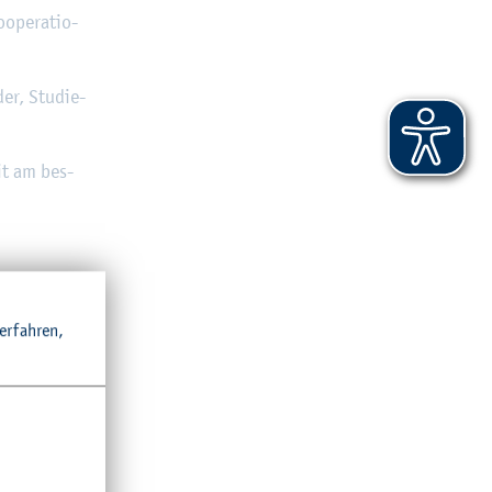
ope­ra­tio­
der, Stu­die­
it am bes­
r­fah­ren,