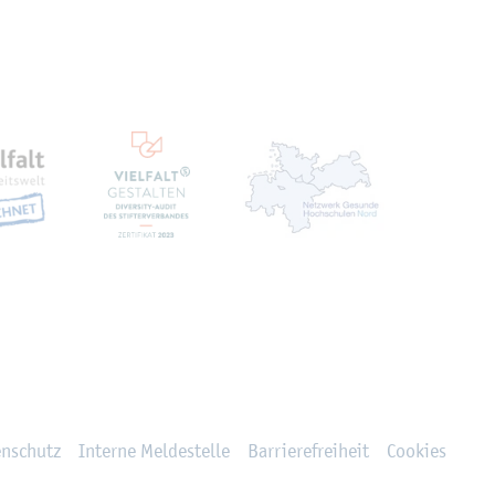
ten
en­schutz
In­ter­ne Mel­de­stel­le
Bar­rie­re­frei­heit
Coo­kies