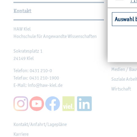
Wei­ter­füh­ren­de In­for­ma
↓
1
Kontakt
Unsere Fac
Auswahl 
HAW Kiel
Agrar­wirt­sch
Hoch­schu­le für An­ge­wand­te Wis­sen­schaf­ten
Ge­sund­heit
In­for­ma­tik u
So­kra­tes­platz 1
24149
Kiel
Ma­schi­nen­we
Me­di­en / Bau
Te­le­fon:
0431 210-0
Te­le­fax:
0431 210-1900
So­zia­le Ar­be
E-Mail:
info@​haw-​kiel.​de
Wirt­schaft
Kon­takt/An­fahrt/La­ge­plä­ne
Kar­rie­re