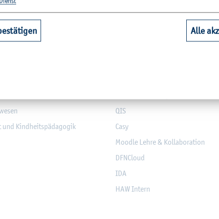
­tio­nen
Dienst
hbereiche
Quicklinks Studium
bestätigen
Alle ak
aft
Bi­blio­thek
Web­mail (Stu­die­ren­de)
nd Elek­tro­tech­nik
Mo­dul­da­ten­bank
­sen
Mo­du­l­an­mel­dung
­we­sen
QIS
it und Kind­heits­päd­ago­gik
Casy
Mood­le Lehre & Kol­la­bo­ra­ti­on
DF­NCloud
IDA
HAW In­tern