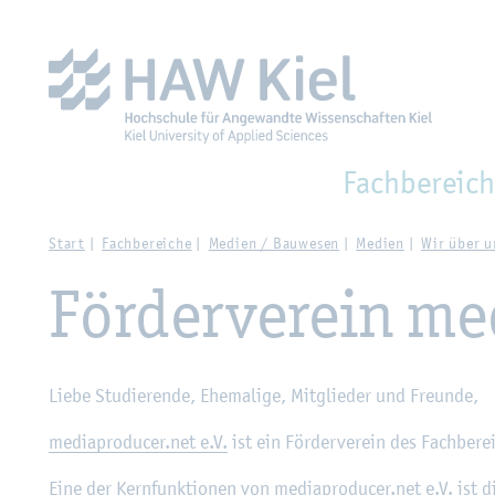
Zur Haupt­na­vi­ga­ti­on sprin­gen
Zum Haupt­in­halt sprin­g
Fach­be­reich
Start
Fach­be­rei­che
Me­di­en / Bau­we­sen
Me­di­en
Wir über u
För­der­ver­ein me
Liebe Stu­die­ren­de, Ehe­ma­li­ge, Mit­glie­der und Freun­de,
me­dia­pro­du­cer.net e.V.
ist ein För­der­ver­ein des Fach­be­r
Eine der Kern­funk­tio­nen von me­dia­pro­du­cer.net e.V. ist di