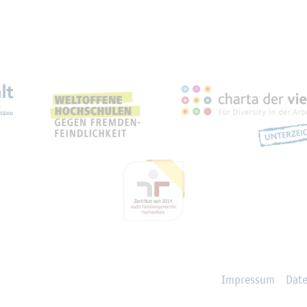
eich­nun­gen, Part­ner­schaf­
Im­pres­sum
Da­t