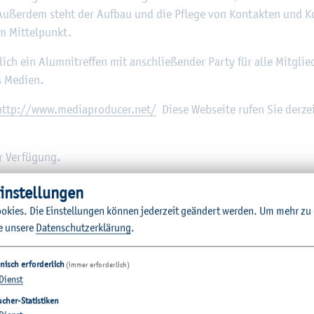
 Au­ßer­dem steht der Auf­bau und die Pfle­ge von Kon­tak­ten und Ko­
m Mit­tel­punkt.
r­lich ein Alum­nitref­fen mit an­schlie­ßen­der Party für alle Mit­glie­
 Me­di­en.
http://​www.​med​iapr​oduc​er.​net/
Diese Web­sei­te rufen Sie der­ze
 Ver­fü­gung.
in­stel­lun­gen
o­kies. Die Ein­stel­lun­gen kön­nen je­der­zeit ge­än­dert wer­den.
Um mehr zu e
e un­se­re
Da­ten­schut­z­er­klä­rung
.
nisch erforderlich
(immer erforderlich)
Dienst
cher-Statistiken