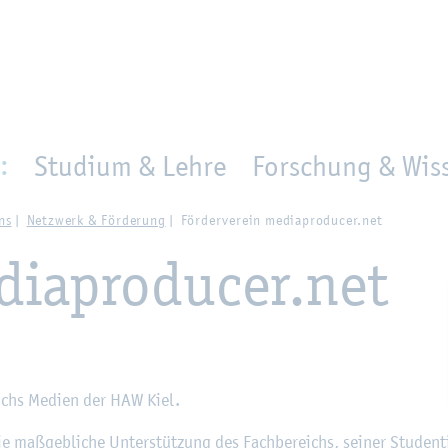
en
Zur Un­ter­na­vi­ga­ti­on sprin­gen
per­son_­se­arch
mo­ve­d_lo­ca­ti­on
:
Studium & Lehre
Forschung & Wiss
ns
Netz­werk & För­de­rung
För­der­ver­ein me­dia­pro­du­cer.net
­dia­pro­du­cer.net
eichs Me­di­en der HAW Kiel.
e ma­ß­geb­li­che Un­ter­stüt­zung des Fach­be­reichs, sei­ner Stu­den­