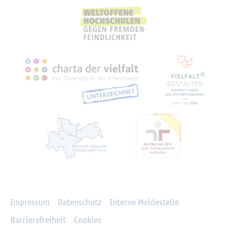
Recht­li­ches
Im­pres­sum
Da­ten­schutz
In­ter­ne Mel­de­stel­le
Bar­rie­re­frei­heit
Coo­kies