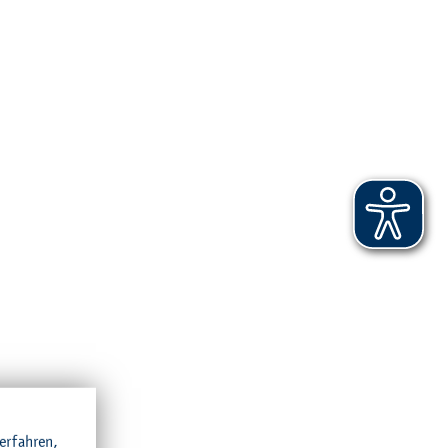
r­fah­ren,