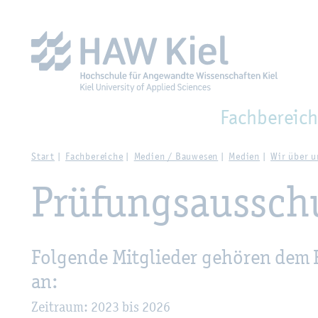
Zur Haupt­na­vi­ga­ti­on sprin­gen
Zum Haupt­in­halt sprin­g
Fach­be­reich
Start
Fach­be­rei­che
Me­di­en / Bau­we­sen
Me­di­en
Wir über u
Prü­fungs­aus­sch
Fol­gen­de Mit­glie­der ge­hö­ren dem
an:
Zeit­raum: 2023 bis 2026