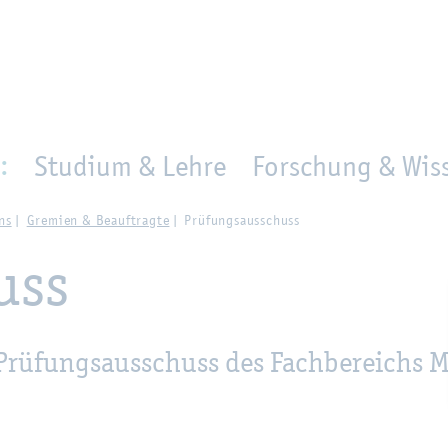
en
Zur Un­ter­na­vi­ga­ti­on sprin­gen
per­son_­se­arch
mo­ve­d_lo­ca­ti­on
:
Studium & Lehre
Forschung & Wiss
ns
Gre­mi­en & Be­auf­trag­te
Prü­fungs­aus­schuss
uss
 Prü­fungs­aus­schuss des Fach­be­reichs M