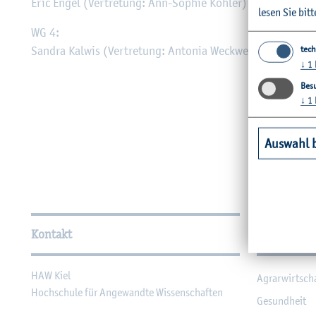
Eric Engel (Ver­tre­tung: Ann-So­phie Köh­ler)
lesen Sie bitt
WG 4:
tech
San­dra Kal­wis (Ver­tre­tung: An­to­nia Weck­werth)
↓
1
Besu
↓
1
Auswahl 
Wei­ter­füh­ren­de In­for­ma
Kontakt
Unsere Fac
HAW Kiel
Agrar­wirt­sch
Hoch­schu­le für An­ge­wand­te Wis­sen­schaf­ten
Ge­sund­heit