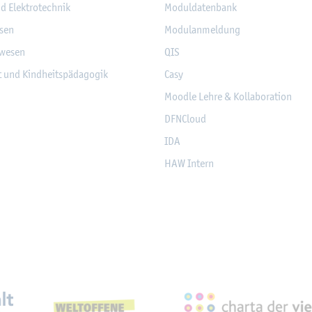
nd Elek­tro­tech­nik
Mo­dul­da­ten­bank
­sen
Mo­du­l­an­mel­dung
­we­sen
QIS
it und Kind­heits­päd­ago­gik
Casy
Mood­le Lehre & Kol­la­bo­ra­ti­on
DF­NCloud
IDA
HAW In­tern
eich­nun­gen, Part­ner­schaf­