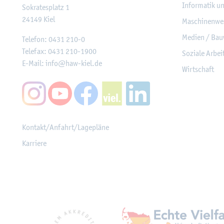
In­for­ma­tik u
So­kra­tes­platz 1
24149
Kiel
Ma­schi­nen­we
Me­di­en / Bau
Te­le­fon:
0431 210-0
Te­le­fax:
0431 210-1900
So­zia­le Ar­be
E-Mail:
info@​haw-​kiel.​de
Wirt­schaft
Kon­takt/An­fahrt/La­ge­plä­ne
Kar­rie­re
Mit­glied­schaf­ten, Aus­z