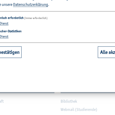
e un­se­re
Da­ten­schut­z­er­klä­rung
.
nisch erforderlich
(immer erforderlich)
Dienst
cher-Statistiken
Dienst
bestätigen
Alle ak
­tio­nen
hbereiche
Quicklinks Studium
aft
Bi­blio­thek
Web­mail (Stu­die­ren­de)