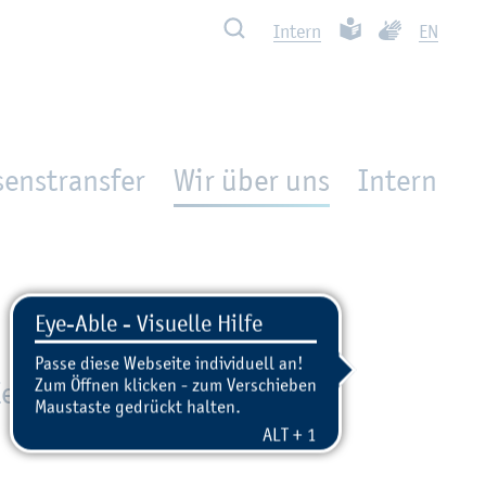
Such­ben
Leich­te Spra­che
Ge­bär­den­spra
In­tern
EN
enstransfer
Wir über uns
In­tern
e­di­en