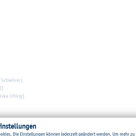
n Schwö­rer)
d)
zis­ka Uhing)
in­stel­lun­gen
o­kies. Die Ein­stel­lun­gen kön­nen je­der­zeit ge­än­dert wer­den.
Um mehr zu e