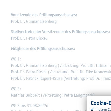
Vor­sit­zen­de des Prü­fungs­aus­schus­ses:
Prof. Dr. Gun­nar Ei­sen­berg
Stell­ver­tre­ten­der Vor­sit­zen­der des Prü­fungs­aus­schus­ses:
Prof. Dr. Petra Di­ckel
Mit­glie­der des Prü­fungs­aus­schus­ses:
WG 1:
Prof. Dr. Gun­nar Ei­sen­berg (Ver­tre­tung: Prof. Dr. Till­man
Prof. Dr. Petra Di­ckel (Ver­tre­tung: Prof. Dr. Elke Kro­ne­wal
Prof. Dr. Pa­trick Ru­pert-Kruse (Ver­tre­tung: Prof. Dr. Fran­
WG 2:
Ma­thi­as Dub­bert (Ver­tre­tung: Petra Lang­maack)
Coo­kie-E
WG 3 bis 31.08.2025:
Wir nut­zen Co