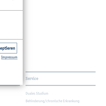
zeptieren
Im­pres­sum
Service
Dua­les Stu­di­um
Be­hin­de­rung/chro­ni­sche Er­kran­kung