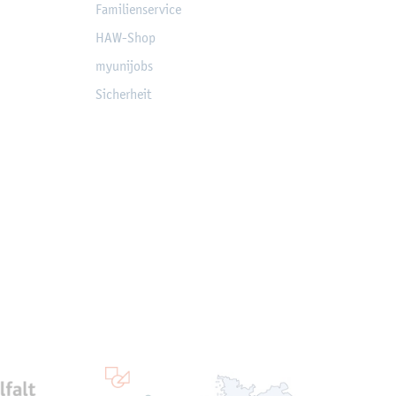
Fa­mi­li­en­ser­vice
HAW-Shop
myu­ni­jobs
Si­cher­heit
ten