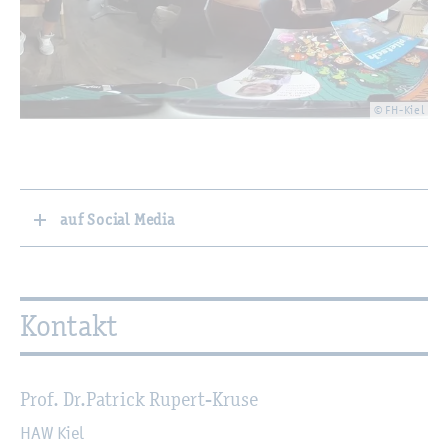
© FH-Kiel
auf Social Media
Kon­takt
Prof. Dr.
Pa­trick Ru­pert-Kruse
HAW Kiel