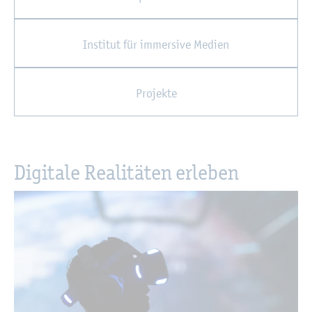
In­sti­tut für im­mer­si­ve Me­di­en
Pro­jek­te
Di­gi­ta­le Rea­li­tä­ten er­le­ben