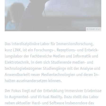
© HAW Kiel
Das in­ter­dis­zi­pli­nä­re Labor für Im­mer­si­ons­for­schung,
kurz LINK, ist ein For­schungs-, Re­zep­ti­ons- und Ent­wick­
lungs­la­bor der Fach­be­rei­che Me­di­en und In­for­ma­tik und
Elek­tro­tech­nik, in dem sich Stu­die­ren­de me­di­en- und
tech­no­lo­gie­be­zo­ge­ner Stu­di­en­gän­ge mit der Ana­ly­se und
An­wend­bar­keit neuer Me­di­en­tech­no­lo­gi­en und deren In­
hal­ten aus­ein­an­der­set­zen kön­nen.
Der Fokus liegt auf der Ent­wick­lung im­mer­si­ver Er­leb­nis­se
in Aug­men­ted- und Vir­tu­al Rea­li­ty. Dazu stellt das Labor
neben ak­tu­el­ler Hard- und Soft­ware ins­be­son­de­re das