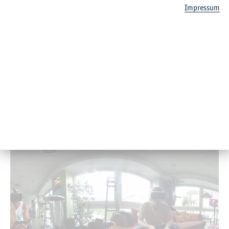
Im­pres­sum
© FH-Kiel