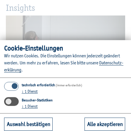
In­sights
Coo­kie-Ein­stel­lun­gen
Wir nut­zen Coo­kies. Die Ein­stel­lun­gen kön­nen je­der­zeit ge­än­dert
wer­den.
Um mehr zu er­fah­ren, lesen Sie bitte un­se­re
Da­ten­schut­z­
er­klä­rung
.
technisch erforderlich
(immer erforderlich)
↓
1
Dienst
Besucher-Statistiken
© FH-Kiel
↓
1
Dienst
Auswahl bestätigen
Alle akzeptieren