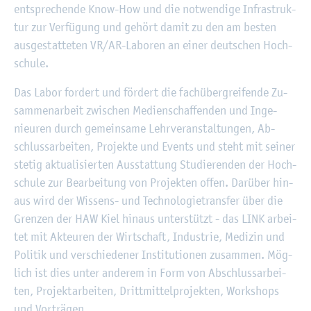
ent­spre­chen­de Know-How und die not­wen­di­ge In­fra­struk­
tur zur Ver­fü­gung und ge­hört damit zu den am bes­ten
aus­ge­stat­te­ten VR/AR-La­bo­ren an einer deut­schen Hoch­
schu­le.
Das Labor for­dert und för­dert die fach­über­grei­fen­de Zu­
sam­men­ar­beit zwi­schen Me­di­en­schaf­fen­den und In­ge­
nieu­ren durch ge­mein­sa­me Lehr­ver­an­stal­tun­gen, Ab­
schluss­ar­bei­ten, Pro­jek­te und Events und steht mit sei­ner
ste­tig ak­tua­li­sier­ten Aus­stat­tung Stu­die­ren­den der Hoch­
schu­le zur Be­ar­bei­tung von Pro­jek­ten offen. Dar­über hin­
aus wird der Wis­sens- und Tech­no­lo­gie­trans­fer über die
Gren­zen der HAW Kiel hin­aus un­ter­stützt - das LINK ar­bei­
tet mit Ak­teu­ren der Wirt­schaft, In­dus­trie, Me­di­zin und
Po­li­tik und ver­schie­de­ner In­sti­tu­tio­nen zu­sam­men. Mög­
lich ist dies unter an­de­rem in Form von Ab­schluss­ar­bei­
ten, Pro­jekt­ar­bei­ten, Dritt­mit­tel­pro­jek­ten, Work­shops
und Vor­trä­gen.