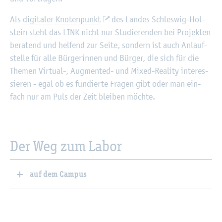
Als
di­gi­ta­ler Kno­ten­punkt
des Lan­des Schles­wig-Hol­
stein steht das LINK nicht nur Stu­die­ren­den bei Pro­jek­ten
be­ra­tend und hel­fend zur Seite, son­dern ist auch An­lauf­
stel­le für alle Bür­ge­rin­nen und Bür­ger, die sich für die
The­men Vir­tu­al-, Aug­men­ted- und Mixed-Rea­li­ty in­ter­es­
sie­ren - egal ob es fun­dier­te Fra­gen gibt oder man ein­
fach nur am Puls der Zeit blei­ben möch­te.
Der Weg zum Labor
auf dem Campus