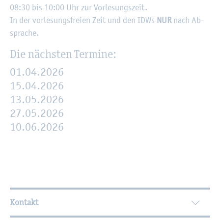
08:30 bis 10:00 Uhr zur Vor­le­sungs­zeit.
In der vor­le­sungs­frei­en Zeit und den IDWs
NUR
nach Ab­
spra­che.
Die nächs­ten Ter­mi­ne:
01.04.2026
15.04.2026
13.05.2026
27.05.2026
10.06.2026
Wei­ter­füh­ren­de In­for­ma­tio­nen
Kontakt