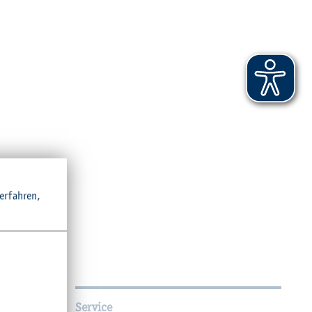
r­fah­ren,
Service