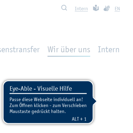
Such­ben
Leich­te Spra­che
Ge­bär­den­spra
In­tern
EN
enstransfer
Wir über uns
In­tern