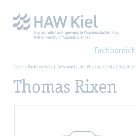
Zur Haupt­na­vi­ga­ti­on sprin­gen
Zum Haupt­in­halt sprin­g
Fach­be­reich
Start
Fach­be­rei­che
In­for­ma­tik und Elek­tro­tech­nik
Wir über
Tho­mas Rixen