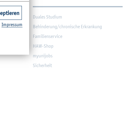
zeptieren
Dua­les Stu­di­um
Im­pres­sum
Be­hin­de­rung/chro­ni­sche Er­kran­kung
Fa­mi­li­en­ser­vice
HAW-Shop
myu­ni­jobs
Si­cher­heit