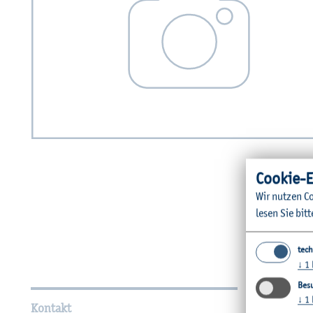
Coo­kie-E
Wir nut­zen Co
lesen Sie bitt
tech
↓
1
Wei­ter­füh­ren­de In­for­ma
Besu
↓
1
Kontakt
Unsere Fac