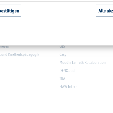
bestätigen
Alle ak
aft
Bi­blio­thek
Web­mail (Stu­die­ren­de)
nd Elek­tro­tech­nik
Mo­dul­da­ten­bank
­sen
Mo­du­l­an­mel­dung
­we­sen
QIS
it und Kind­heits­päd­ago­gik
Casy
Mood­le Lehre & Kol­la­bo­ra­ti­on
DF­NCloud
IDA
HAW In­tern