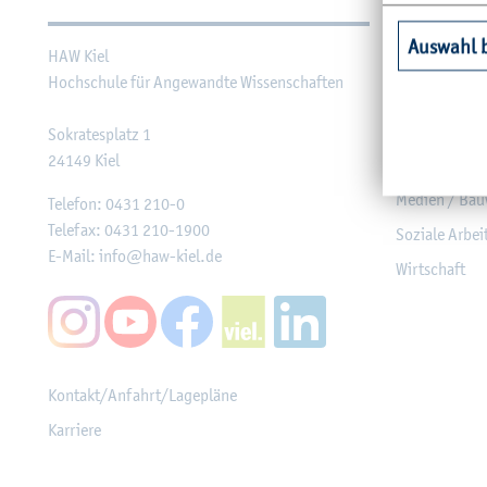
Auswahl 
HAW Kiel
Agrar­wirt­sch
Hoch­schu­le für An­ge­wand­te Wis­sen­schaf­ten
Ge­sund­heit
In­for­ma­tik u
So­kra­tes­platz 1
24149
Kiel
Ma­schi­nen­we
Me­di­en / Bau
Te­le­fon:
0431 210-0
Te­le­fax:
0431 210-1900
So­zia­le Ar­be
E-Mail:
info@​haw-​kiel.​de
Wirt­schaft
Kon­takt/An­fahrt/La­ge­plä­ne
Kar­rie­re