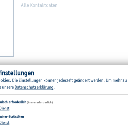
Alle Kon­takt­da­ten
in­stel­lun­gen
o­kies. Die Ein­stel­lun­gen kön­nen je­der­zeit ge­än­dert wer­den.
Um mehr zu e
e un­se­re
Da­ten­schut­z­er­klä­rung
.
nisch erforderlich
(immer erforderlich)
Dienst
­tio­nen
cher-Statistiken
Dienst
hbereiche
Quicklinks Studium