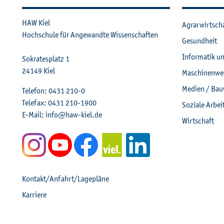
HAW Kiel
Agrar­wirt­sch
Hoch­schu­le für An­ge­wand­te Wis­sen­schaf­ten
Ge­sund­heit
In­for­ma­tik u
So­kra­tes­platz 1
24149
Kiel
Ma­schi­nen­we
Me­di­en / Bau
Te­le­fon:
0431 210-0
Te­le­fax:
0431 210-1900
So­zia­le Ar­be
E-Mail:
info@​haw-​kiel.​de
Wirt­schaft
Kon­takt/An­fahrt/La­ge­plä­ne
Kar­rie­re