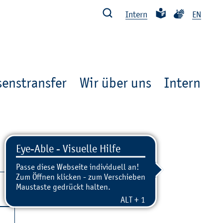
Such­ben
Leich­te Spra­che
Ge­bär­den­spra
In­tern
EN
enstransfer
Wir über uns
In­tern