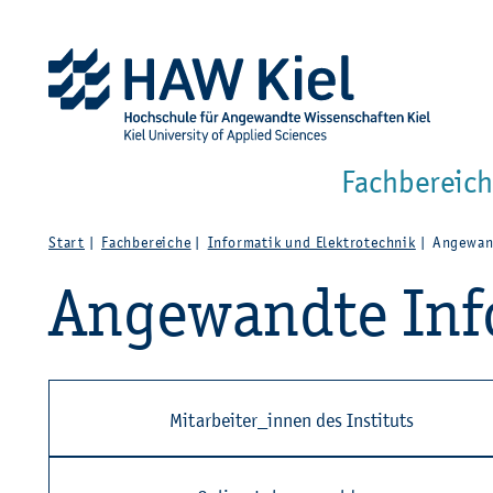
Zur Haupt­na­vi­ga­ti­on sprin­gen
Zum Haupt­in­halt sprin­g
Fach­be­reich
Start
Fach­be­rei­che
In­for­ma­tik und Elek­tro­tech­nik
An­ge­wand
An­ge­wand­te In­f
Mit­ar­bei­ter_in­nen des In­sti­tuts