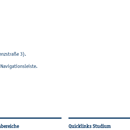
nz­stra­ße 3).
­vi­ga­ti­ons­leis­te.
­tio­nen
hbereiche
Quicklinks Studium