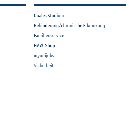
Dua­les Stu­di­um
Be­hin­de­rung/chro­ni­sche Er­kran­kung
Fa­mi­li­en­ser­vice
HAW-Shop
myu­ni­jobs
Si­cher­heit