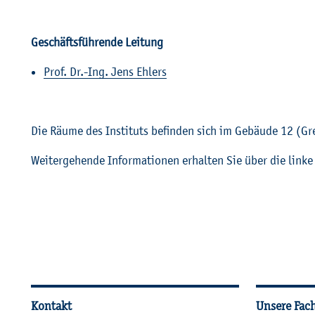
Ge­schäfts­füh­ren­de Lei­tung
Prof. Dr.-Ing. Jens Eh­lers
Die Räume des In­sti­tuts be­fin­den sich im Ge­bäu­de 12 (Gre
Wei­ter­ge­hen­de In­for­ma­tio­nen er­hal­ten Sie über die linke Na
Wei­ter­füh­ren­de In­for­ma
Kontakt
Unsere Fac