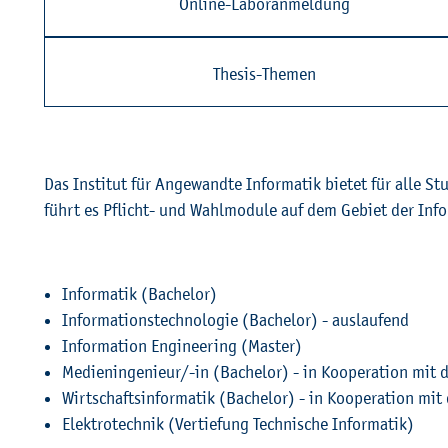
On­line-La­bor­anmel­dung
The­sis-The­men
Das In­sti­tut für An­ge­wand­te In­for­ma­tik bie­tet für alle S
führt es Pflicht- und Wahl­mo­du­le auf dem Ge­biet der In­for­m
In­for­ma­tik (Ba­che­lor)
In­for­ma­ti­ons­tech­no­lo­gie (Ba­che­lor) - aus­lau­fend
In­for­ma­ti­on En­gi­nee­ring (Mas­ter)
Me­di­en­in­ge­nieur/-in (Ba­che­lor) - in Ko­ope­ra­ti­on mit
Wirt­schafts­in­for­ma­tik (Ba­che­lor) - in Ko­ope­ra­ti­on m
Elek­tro­tech­nik (Ver­tie­fung Tech­ni­sche In­for­ma­tik)