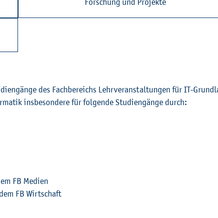
For­schung und Pro­jek­te
tu­di­en­gän­ge des Fach­be­reichs Lehr­ver­an­stal­tun­gen für IT-Grund­
a­tik ins­be­son­de­re für fol­gen­de Stu­di­en­gän­ge durch:
 dem FB Me­di­en
it dem FB Wirt­schaft