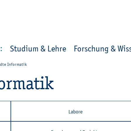
en
Zur Un­ter­na­vi­ga­ti­on sprin­gen
per­son_­se­arch
mo­ve­d_lo­ca­ti­on
:
Studium & Lehre
Forschung & Wiss
­te In­for­ma­tik
or­ma­tik
La­bo­re