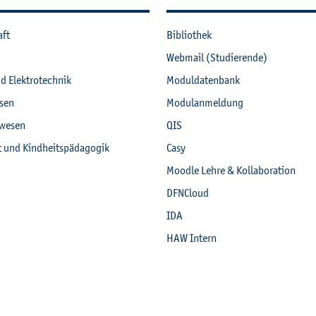
aft
Bi­blio­thek
Web­mail (Stu­die­ren­de)
nd Elek­tro­tech­nik
Mo­dul­da­ten­bank
­sen
Mo­du­l­an­mel­dung
­we­sen
QIS
it und Kind­heits­päd­ago­gik
Casy
Mood­le Lehre & Kol­la­bo­ra­ti­on
DF­NCloud
IDA
HAW In­tern